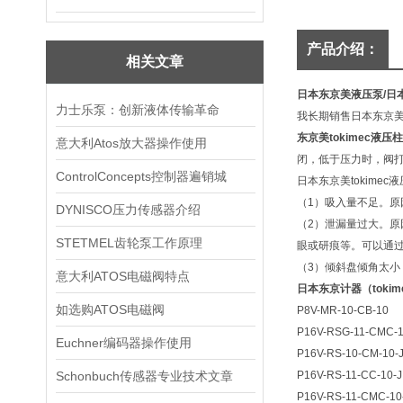
产品介绍：
相关文章
日本东京美液压泵/日本
力士乐泵：创新液体传输革命
我长期销售日本东京美
东京美tokimec液压
意大利Atos放大器操作使用
闭，低于压力时，阀
ControlConcepts控制器遍销城
日本东京美tokime
（1）吸入量不足。原
DYNISCO压力传感器介绍
（2）泄漏量过大。
STETMEL齿轮泵工作原理
眼或研痕等。可以通
（3）倾斜盘倾角太
意大利ATOS电磁阀特点
日本东京计器（toki
如选购ATOS电磁阀
P8V-MR-10-CB-10
P16V-RSG-11-CMC-1
Euchner编码器操作使用
P16V-RS-10-CM-10-
Schonbuch传感器专业技术文章
P16V-RS-11-CC-10-J
P16V-RS-11-CMC-10