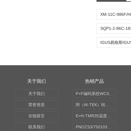
关于我们
热销产品
关于我们
P+F编码系统WCS读码器WCS2B-LS221
荣誉资质
阿（AI-TEK）转速表/*AI-TEK转速探头
在线留言
E+H-TMR35温度传感器（体式和铠装热电偶、热电阻）
联系我们
PNOZS3/750103皮尔兹PILZ安继电器合作商