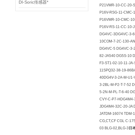
DI-Soric传感器*
P21VMR-10-CC-20-S
P16V-RSG-11-CMC-1
P16VMR-10-CMC-10
P16V-RS-11-CC-10-
DG4VC-3DG4VC-3-6C
10COM-7-2C-130-AN-
DG4VC-5 DG4VC-3-2
82-JA540 DG5S-10 
F3-ST1-02-10-11-JA
11SPQ32-38-19-86BA
40DG4V-3-2A-M-U1-V
3-2BL-M-P2-T-7-52 
5-2N-M-PL-T-6-40 D
CVY-C-P7-HDG4M4-3
JDG4M4-32C-20-JA 
JATDM-16074 TDM-1
CG,CT,CF CGL C-17
03 BLG-02,BLG-3
日本