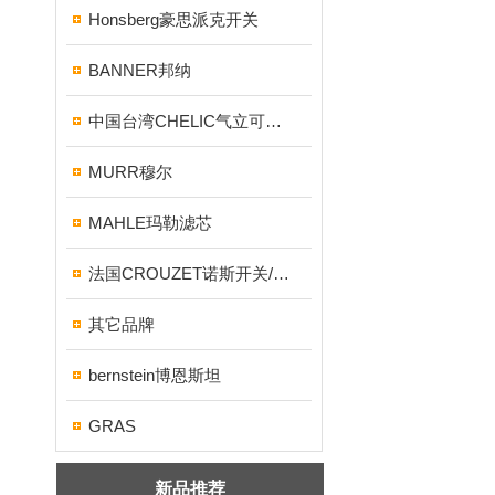
Honsberg豪思派克开关
BANNER邦纳
中国台湾CHELIC气立可气缸/电磁阀
MURR穆尔
MAHLE玛勒滤芯
法国CROUZET诺斯开关/继电器
其它品牌
bernstein博恩斯坦
GRAS
新品推荐