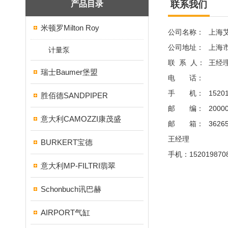
产品目录
联系我们
米顿罗Milton Roy
公司名称：
上海
公司地址：
上海
计量泵
联 系 人：
王经
瑞士Baumer堡盟
电 话：
手 机：
1520
胜佰德SANDPIPER
邮 编：
2000
意大利CAMOZZI康茂盛
邮 箱：
3626
王经理
BURKERT宝德
手机：152019870
意大利MP-FILTRI翡翠
Schonbuch讯巴赫
AIRPORT气缸