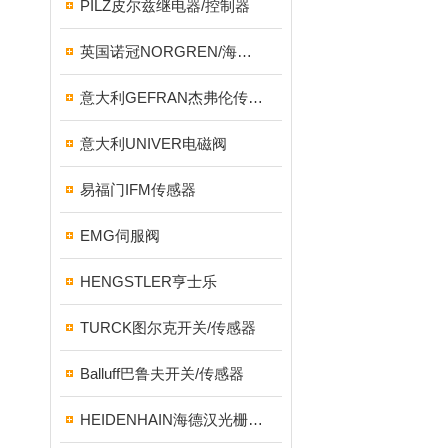
PILZ皮尔兹继电器/控制器
英国诺冠NORGREN/海隆HERION/宝硕BUSCHJOST
意大利GEFRAN杰弗伦传感器
意大利UNIVER电磁阀
易福门IFM传感器
EMG伺服阀
HENGSTLER亨士乐
TURCK图尔克开关/传感器
Balluff巴鲁夫开关/传感器
HEIDENHAIN海德汉光栅尺/编码器