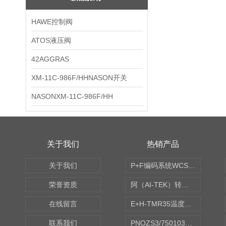
HAWE控制阀
ATOS液压阀
42AGGRAS
XM-11C-986F/HHNASON开关
NASONXM-11C-986F/HH
关于我们
热销产品
关于我们
P+F编码系统WCS读码器WCS2B-LS221
荣誉资质
阿（AI-TEK）转速表/*AI-TEK转速探头
在线留言
E+H-TMR35温度传感器（体式和铠装热电偶、热电阻）
联系我们
PNOZS3/750103皮尔兹PILZ安继电器合作商