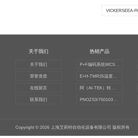
VICKERSEEA-P
关于我们
热销产品
关于我们
P+F编码系统WCS读码器WCS2B-LS221
荣誉资质
E+H-TMR35温度传感器（体式和铠装热电偶、热电阻）
在线留言
阿（AI-TEK）转速表/*AI-TEK转速探头
联系我们
PNOZS3/750103皮尔兹PILZ安继电器合作商
Copyright © 2026 上海艾莉特自动化设备有限公司 版权所有