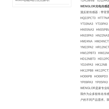
T1FL06VB TD11PA
WENGLOR光电传感
漫反射传感器：带背
HQ22PCT3 HT77NA
YT33NA3 YT33PA3
HN55NA3 HN55PB
HN33PA3 HN22NA
HM24NA HM24NCT
YM22PA2 HR12NC
HW12PBT3 HW11N
HD12NBT3 HD12PC
YD24PA3 HK12NB
HK12PB8 HK12PCT
HO06PB HO06PD3 
YP09PA3 YP05PA3
WENGLOR是家专
我作为众多较有名传感
户的不同产品需求。