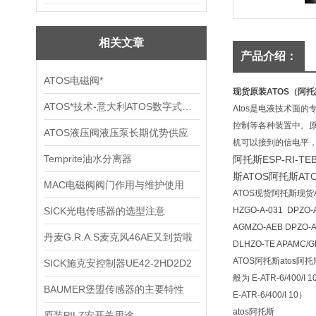
相关文章
产品介绍：
ATOS电磁阀*
现货原装ATOS（阿托斯）
ATOS*技术-意大利ATOS数字式伺服比例阀
Atos是电液技术面
控制等各种装置中。
ATOS液压阀液压泵长期优势供应
机可以接到的信电
Temprite油水分离器
阿托斯ESP-RI-T
斯ATOS阿托斯AT
MAC电磁阀阀门作用与维护使用
ATOS现货阿托斯现货A
SICK光电传感器的选型注意
HZGO-A-031 DPZO-
AGMZO-AEB DPZO-
丹麦G.R.A.S麦克风46AE又到货啦
DLHZO-TE APAMC/G
ATOS阿托斯atos阿托斯
SICK施克安控制器UE42-2HD2D2
般为 E‑ATR‑6/400
BAUMER堡盟传感器的主要特性
E‑ATR‑6/400/I 10）
atos阿托斯
原装PILZ安开关用途