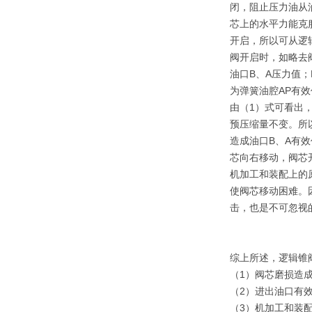
闭，阻止压力油从
芯上的水平力能克
开启，所以可从逻
阀开启时，如略去阀
油口B、A压力值；
为弹簧油腔AP有
由（1）式可看出
预压缩量不变。所
造成油口B、A有效
芯向右移动，阀芯
机加工和装配上的
使阀芯移动困难。
击，也是不可忽视
综上所述，逻辑锥
（1）阀芯磨损造
（2）进出油口有
（3）机加工和装