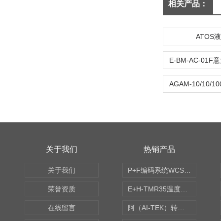
相关产品：
ATOS
关于我们
热销产品
关于我们
P+F编码系统WCS读码器WCS2B-LS221
荣誉资质
E+H-TMR35温度传感器（体式和铠装热电偶、热电阻）
在线留言
阿（AI-TEK）转速表/*AI-TEK转速探头