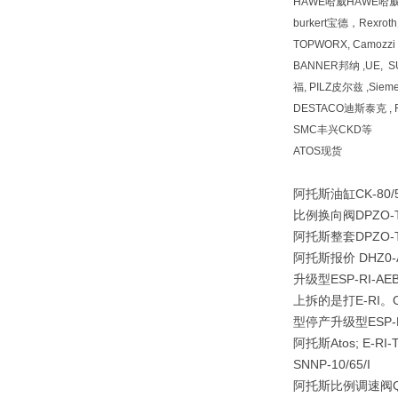
HAWE哈威HAWE哈
burkert宝德，Rexr
TOPWORX, Camozz
BANNER邦纳 ,UE, 
福, PILZ皮尔兹 ,Siem
DESTACO迪斯泰克 , F
SMC丰兴CKD等
ATOS现货
阿托斯油缸CK-80/56
比例换向阀DPZO-T-
阿托斯整套DPZO-T-
阿托斯报价 DHZ0-AT
升级型ESP-RI-AEB
上拆的是打E-RI。O
型停产升级型ESP-RI
阿托斯Atos; E-RI-
SNNP-10/65/I
阿托斯比例调速阀QVKZOR