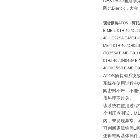
DESTACO迪斯泰克 ,
陶比Bieri尔，大
现货原装ATOS（阿托斯）
E-ME-L-01H 40 /DL2
40 /LQ22SA E-ME-L-
ME-T-01H 40 /DH05S
/TQ25SA E-ME-T-01H
01H/I 40 /DH04SA E-
40/DK15SB E-ME-T-0
ATOS插装阀系统
系统在使用过程中
阀密封不严，不能
质热理不过关。
该系统在使用过程
个测压点测试，M1
内，未发现异常。
可判断逻辑锥阀1
逻辑锥阀基体插件