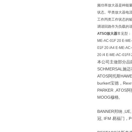
频功率放大器是种能量
状态。甲类放大器电流
工作丙类工作状态的输
调谐回路作为负载的
ATSO放大器
常见型： E-
ME-AC-01F 20 E-ME-A
01F 20 /A4 E-ME-AC-
20 /4 E-ME-AC-01F/I
本公司主做部分品牌阿
SCHMERSAL施迈
ATOS阿托斯HAW
burkert宝德，Re
PARKER ,ATOS阿
MOOG穆格,
BANNER邦纳 ,UE
冠, IFM 易福门，P+