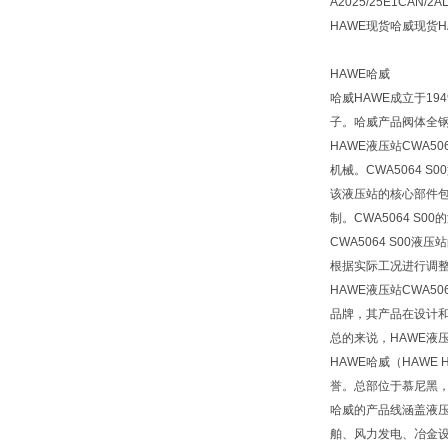
A2025/25E1CAN/2A
HAWE现货哈威现货H
HAWE哈威
哈威HAWE成立于1
子。哈威产品阀体全钢
HAWE液压站CWA
机械。CWA5064
该液压站的核心部件
制。CWA5064 
CWA5064 S0
根据实际工况进行调
HAWE液压站CWA
品牌，其产品在设计
总的来说，HAWE液
HAWE哈威（HAWE
誉。总部位于慕尼黑
哈威的产品线涵盖液
舶、风力发电、冶金