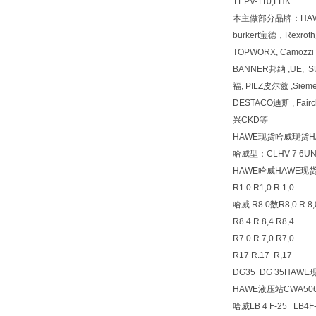
11 PV-110,LHK
本主做部分品牌：HA
burkert宝德，Rexr
TOPWORX, Camozz
BANNER邦纳 ,UE, 
福, PILZ皮尔兹 ,Siem
DESTACO迪斯 , Fai
兴CKD等
HAWE现货哈威现货H
哈威型：CLHV 7 6UNF
HAWE哈威HAWE现
R1.0 R1,0 R 1,0
哈威 R8.0数R8,0 R 8,
R8.4 R 8,4 R8,4
R7.0 R 7,0 R7,0
R17 R.17 R,17
DG35 DG 35HA
HAWE液压站CWA5064
哈威LB 4 F-25 L