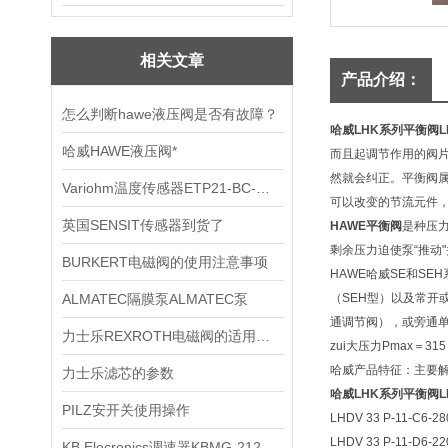
相关文章
产品介绍：
怎么判断hawe液压阀是否有故障？
哈威LHK系列平衡阀LHK
哈威HAWE液压阀*
而且起调节作用的阀
然就会纠正。平衡阀
Variohm温度传感器ETP21-BC-（-40/150）-2-A
可以改变的节流元件
英国SENSIT传感器到货了
HAWE平衡阀
是种压
剩余压力迫使泵“推动"并吸
BURKERT电磁阀的使用注意事项
HAWE哈威SE和S
ALMATEC隔膜泵ALMATEC泵
（SEH型）以及常
通调节阀），或旁通
力士乐REXROTH电磁阀的适用性有哪些
zui大压力Pmax＝315 
哈威产品特征：主要
力士乐滤芯的参数
哈威LHK系列平衡阀LHK
PILZ安开关使用操作
LHDV 33 P-11-C6-28
LHDV 33 P-11-D6-22
KB Elecronics调速器KBMG-212D现货图