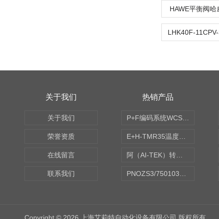
HAWE平衡阀哈
关于我们
热销产品
关于我们
P+F编码系统WCS读码器WCS2B-LS221
荣誉资质
E+H-TMR35温度传感器（体式和铠装热电偶、热电阻）
在线留言
阿（AI-TEK）转速表/*AI-TEK转速探头
联系我们
PNOZS3/750103皮尔兹PILZ安继电器合作商
Copyright © 2026 上海艾莉特自动化设备有限公司 版权所有