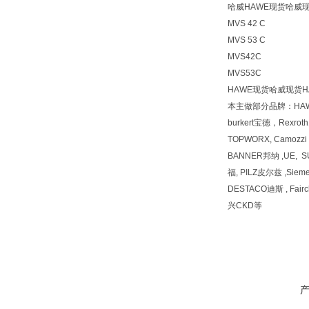
哈威HAWE现货哈威现
MVS 42 C
MVS 53 C
MVS42C
MVS53C
HAWE现货哈威现货H
本主做部分品牌：HA
burkert宝德，Rexr
TOPWORX, Camozz
BANNER邦纳 ,UE, 
福, PILZ皮尔兹 ,Siem
DESTACO迪斯 , Fai
兴CKD等