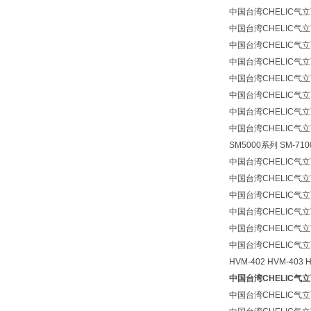
中国台湾CHELIC气立可
中国台湾CHELIC气立可 
中国台湾CHELIC气立可 电磁
中国台湾CHELIC气立可 电磁
中国台湾CHELIC气立可
中国台湾CHELIC气立可 
中国台湾CHELIC气立可 
中国台湾CHELIC气立可 
SM5000系列 SM-7100
中国台湾CHELIC气立可 接
中国台湾CHELIC气立可 机械阀
中国台湾CHELIC气立可 机械阀
中国台湾CHELIC气立可 机械
中国台湾CHELIC气立可 机械
中国台湾CHELIC气立可 手
HVM-402 HVM-403 
中国台湾CHELIC气
中国台湾CHELIC气立可