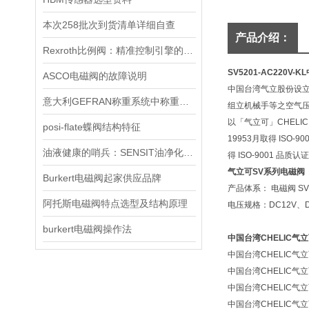
本次258批次到货清单详细自查
产品介绍：
Rexroth比例阀：精准控制引擎的魔法之匙
SV5201-AC220
ASCO电磁阀的故障说明
中国台湾气立股份设立
意大利GEFRAN称重系统中称重传感器的选择
组立机械手等之空气
以「气立可」CHEL
posi-flate蝶阀结构特征
19953月取得 IS
油液健康的哨兵：SENSIT油净化传感器如以多维感知守护液压系统的生命之血
得 ISO-9001 品
气立可SV系列电磁阀
Burkert电磁阀起家供应品牌
产品体系： 电磁阀 SV
阿托斯电磁阀特点选型及结构原理
电压规格：DC12V、DC
burkert电磁阀操作法
中国台湾CHELIC气
中国台湾CHELIC气立可 电
中国台湾CHELIC气立可 电
中国台湾CHELIC气立可 电
中国台湾CHELIC气立可 电