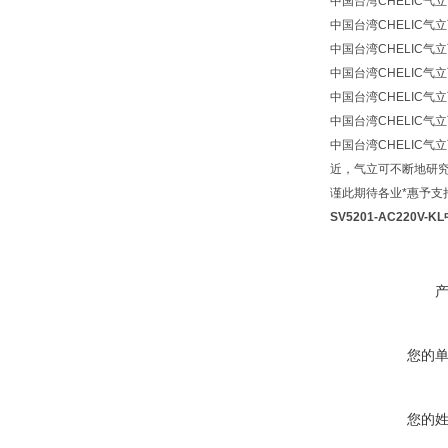
中国台湾CHELIC气立可 
中国台湾CHELIC气立可 
中国台湾CHELIC气立可 
中国台湾CHELIC气立可 
中国台湾CHELIC气立可 电
中国台湾CHELIC气立可 电磁
中国台湾CHELIC气立可
近，气立可不断地研究
谨此期待各业*惠予支
SV5201-AC220
您的
您的