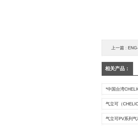
上一篇 :
ENG
相关产品：