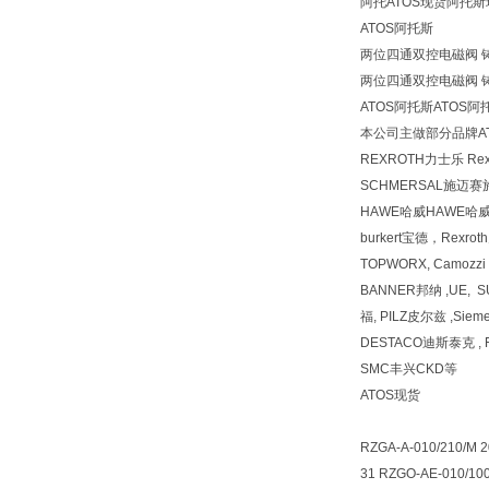
阿托ATOS现货阿托斯
ATOS阿托斯
两位四通双控电磁阀 铸铁 直
两位四通双控电磁阀 铸铁 直
ATOS阿托斯ATOS
本公司主做部分品牌AT
REXROTH力士乐 R
SCHMERSAL施迈赛
HAWE哈威HAWE哈
burkert宝德，Rexr
TOPWORX, Camozz
BANNER邦纳 ,UE, 
福, PILZ皮尔兹 ,Siem
DESTACO迪斯泰克 , F
SMC丰兴CKD等
ATOS现货
RZGA-A-010/210/M 2
31 RZGO-AE-010/10