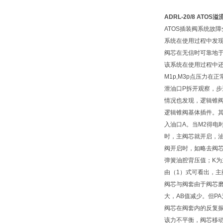
ADRL-20/8 ATOS
ATOS插装阀系统故
系统在使用过程中发
阀芯在无信时可靠地
该系统在使用过程中
M1p,M3p点压力
泄油口P拆开观察，步
情况也发现，逻辑锥
逻辑锥阀基体插件。其
入油口A。当M2得电
时，主阀芯就开启，
阀开启时，如略去阀芯自
弹簧油腔背压值；K为
由（1）式可看出，
阀芯与阀套由于阀芯磨
大，AB值减少。但P
阀芯在阀套内的反复
该力不平衡，阀芯移