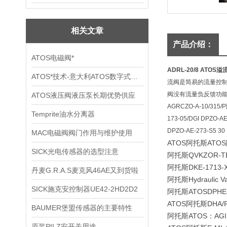
相关文章
产品介绍：
ATOS电磁阀*
ADRL-20/8 ATOS溢
ATOS*技术-意大利ATOS数字式伺服比例阀
流阀是简易的流量控
阀没有流量负反馈功
ATOS液压阀液压泵长期优势供应
AGRCZO-A-10/315/P
Temprite油水分离器
173-05/DGI DPZO-AE
DPZO-AE-273-S5 30
MAC电磁阀阀门作用与维护使用
ATOS阿托斯ATO
SICK光电传感器的选型注意
阿托斯QVKZOR-TE-
阿托斯DKE-1713-
丹麦G.R.A.S麦克风46AE又到货啦
阿托斯Hydraulic V
SICK施克安控制器UE42-2HD2D2
阿托斯ATOS
DPHE
ATOS阿托斯DHA/RU
BAUMER堡盟传感器的主要特性
阿托斯ATOS：AGI
原装PILZ安开关用途