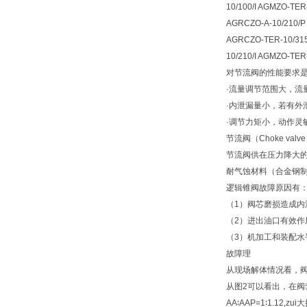
10/100/I AGMZO-TE
AGRCZO-A-10/210/P 
AGRCZO-TER-10/315 
10/210/I AGMZO-TER
对节流阀的性能要求是
·流量调节范围大，
·内泄漏量小，若有
·调节力矩小，动
节流阀（Choke 
节流阀供在压力降大
耐气蚀材料（合金钢制
逻辑锥阀故障原因有
（1）阀芯磨损造成内
（2）进出油口有效
（3）机加工和装配水
故障理
从现场解体情况看，阀
从图2可以看出，在
AA∶AAP=1∶1.12