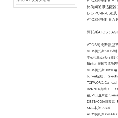
ATOS阿托斯E-MI-
比例阀通讯适配器(带
E-C-PC-IR-USB从 
ATOS阿托斯 E-A-P
阿托斯ATOS：AGI
ATOS阿托斯新型替代D
ATOS阿托斯ATOS阿托
本公司主做部分品牌REX
Bürkert 德国宝德施
ATOS阿托斯HAWE
burkert宝德，Rexr
TOPWORX, Camozz
BANNER邦纳 ,UE, 
福, PILZ皮尔兹 ,Siem
DESTACO迪斯泰克 , F
SMC丰兴CKD等
ATOS阿托斯atosAT