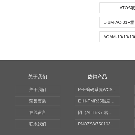
ATOS
关于我们
热销产品
关于我们
P+F编码系统WCS读码器WCS2B-LS221
荣誉资质
E+H-TMR35温度传感器（体式和铠装热电偶、热电阻）
在线留言
阿（AI-TEK）转速表/*AI-TEK转速探头
联系我们
PNOZS3/750103皮尔兹PILZ安继电器合作商