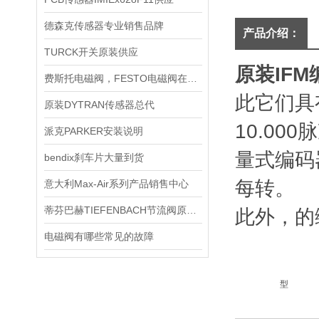
德森克传感器专业销售品牌
产品介绍：
TURCK开关原装供应
原装IF
费斯托电磁阀，FESTO电磁阀在家庭生活中的应用
此它们具
原装DYTRAN传感器总代
10.0
派克PARKER安装说明
量式编码
bendix刹车片大量到货
每转。
意大利Max-Air系列产品销售中心
蒂芬巴赫TIEFENBACH节流阀原厂直销
此外，的
电磁阀有哪些常见的故障
型