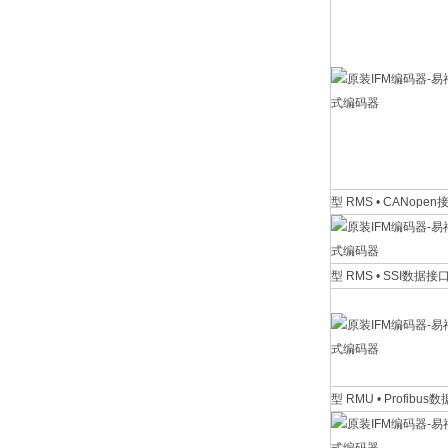
型 RMS • CANopen
型 RMS • SSI数据接
型 RMU • Profibus