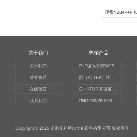
关于我们
热销产品
关于我们
P+F编码系统WCS读码器WCS2B-LS221
荣誉资质
阿（AI-TEK）转速表/*AI-TEK转速探头
在线留言
E+H-TMR35温度传感器（体式和铠装热电偶、热电阻）
联系我们
PNOZS3/750103皮尔兹PILZ安继电器合作商
Copyright © 2026 上海艾莉特自动化设备有限公司 版权所有