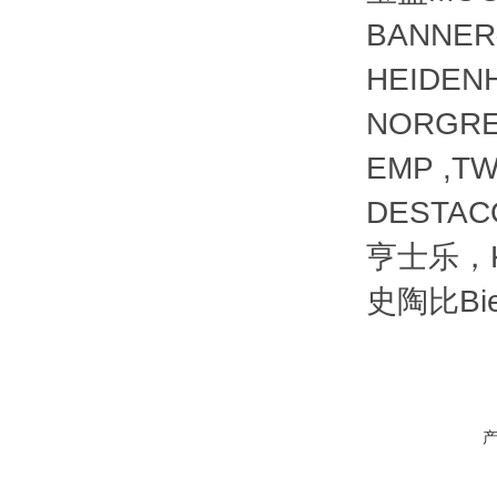
BANNER
HEIDE
NORGRE
EMP ,TW
DESTACO
亨士乐，KU
史陶比Bi