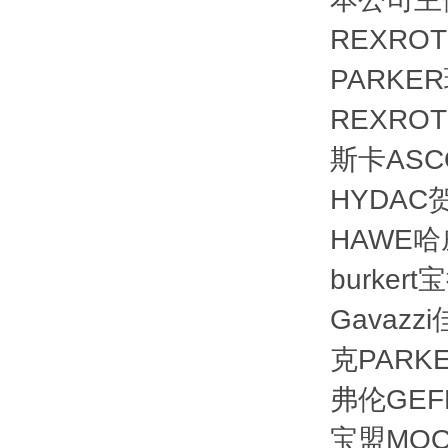
REXRO
PARKE
REXRO
斯卡ASC
HYDAC
HAWE哈
burker
Gavazz
克PARKE
弗伦GEFR
宝盟MOO