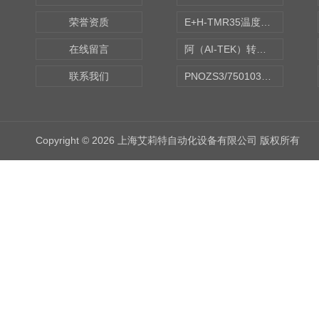
荣誉资质
E+H-TMR35温度传感器（体式和铠装热电偶、热电阻）
在线留言
阿（AI-TEK）转速表/*AI-TEK转速探头
联系我们
PNOZS3/750103皮尔兹PILZ安继电器合作商
Copyright © 2026 上海艾莉特自动化设备有限公司 版权所有