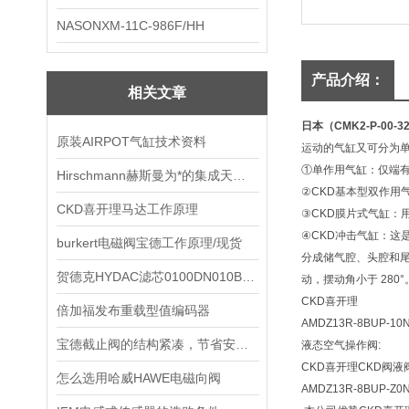
NASONXM-11C-986F/HH
产品介绍：
相关文章
日本（CMK2-P-00-
原装AIRPOT气缸技术资料
运动的气缸又可分为单
①单作用气缸：仅端
Hirschmann赫斯曼为*的集成天线系统制造商
②CKD基本型双作用
CKD喜开理马达工作原理
③CKD膜片式气缸：
④CKD冲击气缸：这
burkert电磁阀宝德工作原理/现货
分成储气腔、头腔和
贺德克HYDAC滤芯0100DN010BN4HC供应
动，摆动角小于 28
CKD喜开理
倍加福发布重载型值编码器
AMDZ13R-8BUP-10
宝德截止阀的结构紧凑，节省安装空间
液态空气操作阀:
CKD喜开理CKD阀液
怎么选用哈威HAWE电磁向阀
AMDZ13R-8BUP-Z0