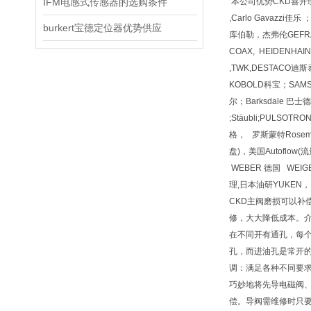
IFM电感式传感器的选购条件
本公司优势CKD喜开理型号
,Carlo Gavazzi佳
burkert宝德定位器优势供应
库伯勒，杰弗伦GEFRAN,
COAX, HEIDENHA
,TWK,DESTACO迪斯
KOBOLD科宝；SAMS
尔；Barksdale 巴士德
;Stäubli;PULSOTR
格， 罗斯蒙特Rosemoun
盘)，美国Autoflow
WEBER 德国 WEIG
理,日本油研YUKEN，
CKD主阀磨损可以补
修，大大降低成本。介
在不同开有通孔，每
孔，而进油孔是常开
调：满足各种不同要求
巧妙地将先导电磁阀
偿。导阀需维修时只