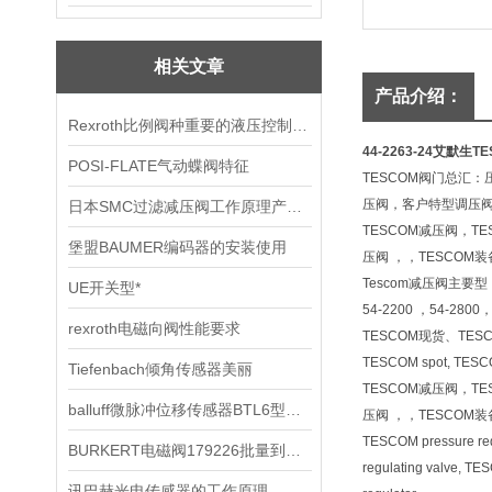
相关文章
产品介绍：
Rexroth比例阀种重要的液压控制设备
44-2263-24艾默生
POSI-FLATE气动蝶阀特征
TESCOM阀门总汇
压阀，客户特型调压
日本SMC过滤减压阀工作原理产品特点
TESCOM减压阀，TE
堡盟BAUMER编码器的安装使用
压阀 ，，TESCOM
Tescom减压阀主要型：BB-
UE开关型*
54-2200 ，54-2800，
rexroth电磁向阀性能要求
TESCOM现货、TES
TESCOM spot, TESCO
Tiefenbach倾角传感器美丽
TESCOM减压阀，TE
balluff微脉冲位移传感器BTL6型安装和投入运行节省时间
压阀 ，，TESCOM
TESCOM pressure redu
BURKERT电磁阀179226批量到货啦
regulating valve, TE
讯巴赫光电传感器的工作原理