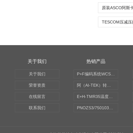
关于我们
热销产品
关于我们
P+F编码系统WCS读码器WCS2B-LS221
荣誉资质
阿（AI-TEK）转速表/*AI-TEK转速探头
在线留言
E+H-TMR35温度传感器（体式和铠装热电偶、热电阻）
联系我们
PNOZS3/750103皮尔兹PILZ安继电器合作商