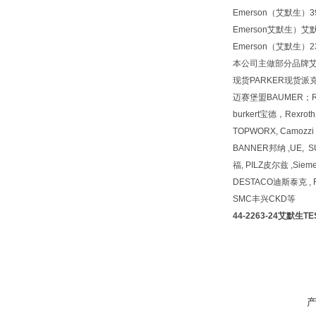
Emerson（艾默生）
3
Emerson艾默生）
Emerson（艾默生）
2
本公司主做部分品牌艾默生
现货PARKER现货派克
迈赛堡盟BAUMER；R
burkert宝德，Rexr
TOPWORX, Camozz
BANNER邦纳 ,UE, 
福, PILZ皮尔兹 ,Siem
DESTACO迪斯泰克 , F
SMC丰兴CKD等
44-2263-24艾默生