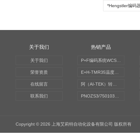
关于我们
热销产品
关于我们
P+F编码系统WCS读码器WCS2B-LS221
荣誉资质
E+H-TMR35温度传感器（体式和铠装热电偶、热电阻）
在线留言
阿（AI-TEK）转速表/*AI-TEK转速探头
联系我们
PNOZS3/750103皮尔兹PILZ安继电器合作商
Copyright © 2026 上海艾莉特自动化设备有限公司 版权所有