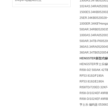
1500AS.34TB0520016
1024AS.34RA0520020
1500ES.34KB0520024
25ER.34KB0520028~E
1000ER.34KB"Hengst
500AR.34RB0520035~
1000AS.34RA0520039
500AR.34TB-P005200
360AS.34RA0520049~
360AR.34TB0520054~
HENGSTER新型式
HENGSTER亨士乐编码
RI58-0/2 500AK 42T
RF53 8192/F190A
RF53 8192/E190A
RI58TD/720ED.32KF
RI58-D/1024EF.49R
RI58-D/1024EF.49R
亨士乐 编码器 0536632 