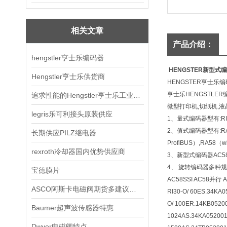
相关文章
产品介绍：
hengstler亨士乐编码器
HENGSTER新型式
Hengstler亨士乐供货商
HENGSTER亨士乐编码
亨士乐HENGSTLE
追求性能的Hengstler亨士乐工业编码器
微型打印机,切纸机,液
legris乐可利接头原装供应
1、量式编码器型有:RI30-O/R
2、值式编码器型有:RA58,
长期供应PILZ继电器
ProfiBUS）,RA58（wi
rexroth冷却器国内优势供应商
3、新型式编码器AC58系列
4、 旋转编码器多种规格
宝德膜片
AC58SSI AC58并行 AC5
ASCO阿斯卡电磁阀期货多建议备货
RI30-O/ 60ES.34KA0
O/ 100ER.14KB05200
Baumer超声波传感器特惠
1024AS.34KA0520011
Dwyer电磁阀特点