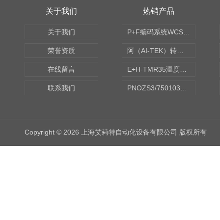
关于我们
热销产品
关于我们
P+F编码系统WCS读码器WCS2B-LS221
荣誉资质
阿（AI-TEK）转速表/*AI-TEK转速探头
在线留言
E+H-TMR35温度传感器（体式和铠装热电偶、热电阻）
联系我们
PNOZS3/750103皮尔兹PILZ安继电器合作商
Copyright © 2026 上海艾莉特自动化设备有限公司 版权所有