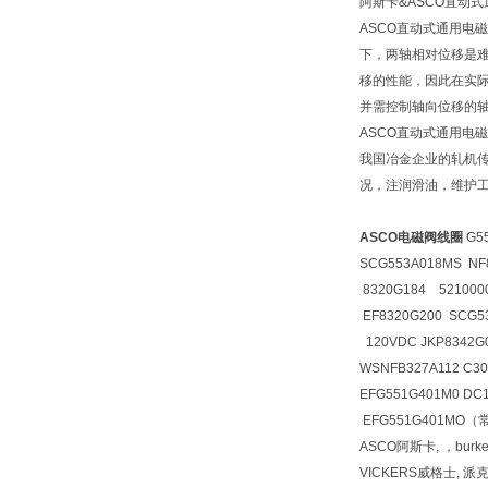
阿斯卡&ASCO直动
ASCO直动式通用
下，两轴相对位移是
移的性能，因此在实
并需控制轴向位移的
ASCO直动式通用
我国冶金企业的轧机
况，注润滑油，维护
ASCO电磁阀线圈
G5
SCG553A018MS NF
8320G184 521000
EF8320G200 SCG5
120VDC JKP8342G0
WSNFB327A112 C30
EFG551G401M0 DC
EFG551G401MO（常
ASCO阿斯卡, ，burk
VICKERS威格士, 派克