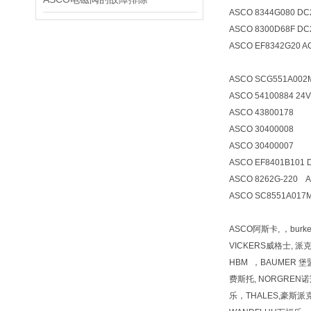
ASCO 8344G080 DC
ASCO 8300D68F DC
ASCO EF8342G20 A
ASCO SCG551A002
ASCO 54100884 24V
ASCO 43800178
ASCO 30400008
ASCO 30400007
ASCO EF8401B101 
ASCO 8262G-220 
ASCO SC8551A017
ASCO阿斯卡, ，burk
VICKERS威格士, 派克
HBM ，BAUMER 堡盟
费斯托, NORGREN诺冠,
乐，THALES,豪斯派克