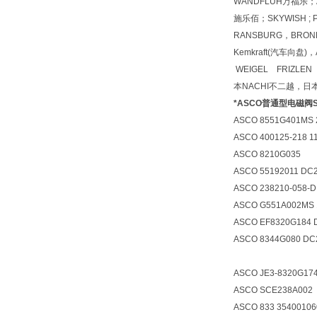
WANDFLUH万福乐；A
施乐佰；SKYWISH ; Pul
RANSBURG，BRONKH
Kemkraft(汽车向盘
WEIGEL FRIZLE
本NACHI不二越，日本
*ASCO普通型电磁阀SC
ASCO 8551G401MS
ASCO 400125-218 1
ASCO 8210G035
ASCO 55192011 DC
ASCO 238210-058-D
ASCO G551A002MS 
ASCO EF8320G184 
ASCO 8344G080 DC
ASCO JE3-8320G174
ASCO SCE238A002
ASCO 833 354001