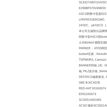
SC8327A607(24VD
E298BP370V4ME00
ASCO阿斯卡型是8223G
LPKF8531B301MO
24VDC、aII ASCO 
本公司主做部分品牌阿
阿斯卡型ASCO型bur
士乐Bürkert 德国
PARKER ；ATOS
burkert宝德，Rexr
TOPWORX, Camozz
BANNER邦纳 ,UE, 
福, PILZ皮尔兹 ,Siem
DESTACO迪斯泰克 , F
SMC丰兴CKD等
RED-HAT 8316G074
EF8316G074
SCG551A001MS
ACSO 报价SCG551A0