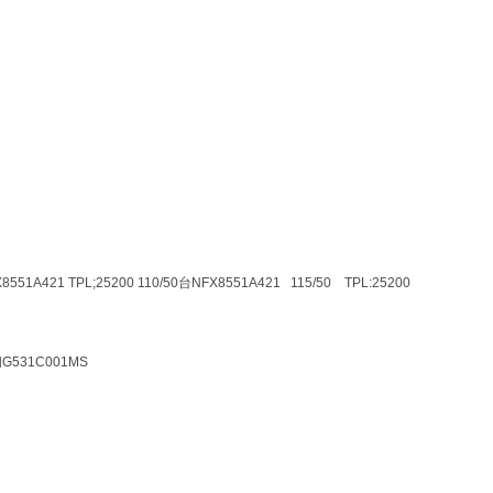
8551A421 TPL;25200 110/50
台NFX8551A421 115/50 TPL:25200
531C001MS