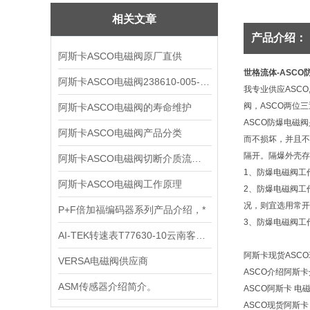
相关文章
产品介绍：
阿斯卡ASCO电磁阀原厂直供
世格流体-ASCO防
阿斯卡ASCO电磁阀238610-005-k 24v
我专业供应ASCO
阀，ASCO两位
阿斯卡ASCO电磁阀的寿命维护
ASCO防爆电磁
阿斯卡ASCO电磁阀产品分类
而不损坏，并且不
隔开。隔爆外壳存
阿斯卡ASCO电磁阀切断介质流通良好的密封装置有哪些
1、防爆电磁阀工
阿斯卡ASCO电磁阀工作原理
2、防爆电磁阀工
况，则宜选用常开
P+F倍加福编码器系列产品介绍，*
3、防爆电磁阀工
AI-TEK转速表T77630-10云南客户成交
阿斯卡现货ASC
VERSA电磁阀供应商
ASCO介绍阿斯卡
ASM传感器介绍简介。
ASCO阿斯卡
电磁
ASCO现货阿斯