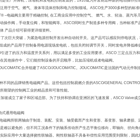
O)初是生产升降机，压缩机和发电机控制装置的，1910成为开发制造种新的电动操作
泛用于空气、燃气、液体等流体控制和电力控制领域。ASCO生产3000多种型的标准
D-HAT® –电磁阀主要用于精确控制, 在工商业应用中控制空气、 燃气、水、轻油、
动操作阀，手动复位阀，和智能阀等。ASCO同时生产制造多种专用阀，当种标准产
体 产品介绍可获得更详细资料。
O又有了次巨大突破，为紧急电源控制开发出种自动转开关。这产品可以感应到停电状况
关组成的产品用于控制备用电源现场发电机，包括关闭转调节开关，同时发电并降低峰
SCO引进了的压力和温度开关系列，用以满足多变的工业应用要求。ASCO 三定点压
在其他操作中，它们能控制设备的开启顺序，比如压缩机或者电磁阀。
和JOUCOMATIC合并组建了ASCO/JOUCOMATIC。JOUCOMATIC是法国
不同的品牌销售电磁阀产品。这些包括控制易燃介质的ASCO/GENERAL CONTROLS 
所期望的控制阀工业的精品质和可靠性能。
O在新加坡成立了家子和区域总部。为了扶持和协调在亚洲区的飞速发展，ASCO Val
直动式通用电磁阀
用电磁阀所联两轴由于制造、装配、安装、轴受载而产生和变形、基变形、轴承磨损、
是难以避免的，但不同工况条件下的轴系传动所产生态平衡位移向，即轴向、径向角
实际应用中大量选择挠性联轴器。刚性联轴器不具备补偿性应用范围受到限制，因此