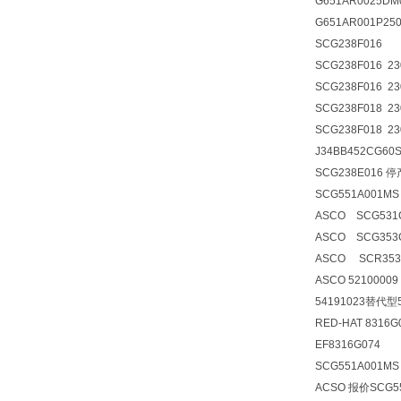
G651AR0025DM
G651AR001P25
SCG238F016
SCG238F016 2
SCG238F016 2
SCG238F018 2
SCG238F018 2
J34BB452CG6
SCG238E016 
SCG551A001MS
ASCO SCG531
ASCO SCG35
ASCO SCR353
ASCO 52100009
54191023替代型5
RED-HAT 8316G
EF8316G074
SCG551A001MS
ACSO 报价SCG55