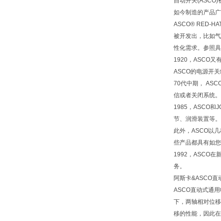
自动开关(ASC
如今制造的产品广
ASCO® RE
被开发出，比如气
性化需求。参照具
1920，ASC
ASCO的电源开
70代中期， A
信或者关闭系统。
1985，ASCO
节、润滑装置等。
此外，ASCO以几种
些产品都具有如您
1992，ASC
务。
阿斯卡&ASCO
ASCO直动式通
下，两轴相对位移
移的性能，因此在