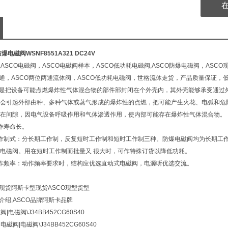
爆电磁阀WSNF8551A321 DC24V
,ASCO电磁阀，ASCO电磁阀样本，ASCO低功耗电磁阀,ASCO防爆电磁阀，ASCO
三通，ASCO两位两通流体阀，ASCO低功耗电磁阀，世格流体走货，产品质量保证，
阀是把设备可能点燃爆炸性气体混合物的部件部封闭在个外壳内，其外壳能够承受通过
会引起外部由种、多种气体或蒸气形成的爆炸性的点燃，把可能产生火花、电弧和危
在间隙，因电气设备呼吸作用和气体渗透作用，使内部可能存在爆炸性气体混合物。
作寿命长。
作制式：分长期工作制，反复短时工作制和短时工作制三种。防爆电磁阀均为长期工
电磁阀。用在短时工作制而批量又 很大时，可作特殊订货以降低功耗。
作频率：动作频率要求时，结构应优选直动式电磁阀，电源听优选交流。
O现货阿斯卡型现货ASCO现型货型
介绍,ASCO品牌阿斯卡品牌
阀|电磁阀\
J34BB452CG60S40
卡
电磁阀|电磁阀\
J34BB452CG60S40