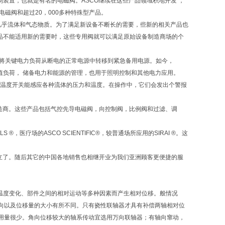
控制装置，也就是有名的电磁阀。ASCO继续在这些产品领域积地开发 ，
电磁阀和超过20，000多种特殊型产品。
蒸汽等几乎流体和气态物质。为了满足新设备不断长的需要，些新的相关产品也
品不能适用新的需要时，这些专用阀就可以满足原始设备制造商场的个
，将关键电力负荷从断电的正常电源中转移到紧急备用电源。如今，
值负荷， 储备电力和能源的管理，也用于照明控制和其他电力应用。
力和温度开关能感应各种流体的压力和温度。在操作中，它们会发出个警报
的气动元件制造商。这些产品包括气控先导电磁阀，向控制阀，比例阀和过滤、调
®，医疗场的ASCO SCIENTIFIC®，较普通场所应用的SIRAI ®。这
ve成立了。随后其它的中国各地销售也相继开业为我们亚洲顾客更便捷的服
温度变化、部件之间的相对运动等多种因素而产生相对位移。般情况
向以及位移量的大小有所不同。只有挠性联轴器才具有补偿两轴相对位
用量很少。角向位移较大的轴系传动宜选用万向联轴器；有轴向窜动，