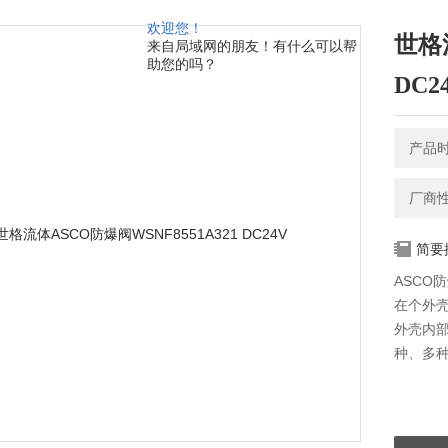
欢迎您！
世格流
来自局域网的朋友！有什么可以帮
助您的吗？
DC2
产品时间
厂商
简要
ASCO
在个外
外壳内
种、多