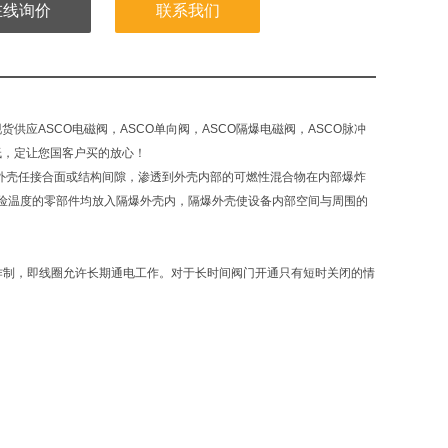
在线询价
联系我们
现货供应ASCO电磁阀，ASCO单向阀，ASCO隔爆电磁阀，ASCO脉冲
低，定让您国客户买的放心！
外壳任接合面或结构间隙，渗透到外壳内部的可燃性混合物在内部爆炸
险温度的零部件均放入隔爆外壳内，隔爆外壳使设备内部空间与周围的
作制，即线圈允许长期通电工作。对于长时间阀门开通只有短时关闭的情