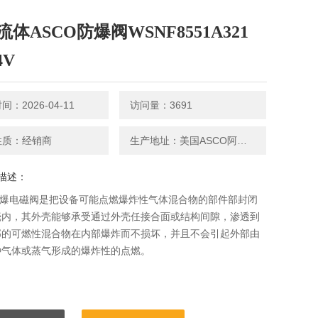
体ASCO防爆阀WSNF8551A321
4V
：2026-04-11
访问量：3691
性质：经销商
生产地址：美国ASCO阿斯卡电磁阀
描述：
防爆电磁阀是把设备可能点燃爆炸性气体混合物的部件部封闭
壳内，其外壳能够承受通过外壳任接合面或结构间隙，渗透到
部的可燃性混合物在内部爆炸而不损坏，并且不会引起外部由
种气体或蒸气形成的爆炸性的点燃。