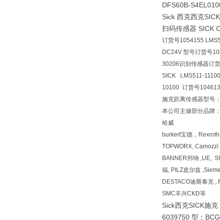
DFS60B-S4EL0
Sick 西克西克S
扫码传感器 SICK CL
订货号1054155 LMS
DC24V 型号订货号1054
30206识别传感器订货号
SICK LMS511-111
10100 订货号104613
施克距离传感器型号：DL1
本公司主做部分品牌：S
哈威
burkert宝德，Rexr
TOPWORX, Camozz
BANNER邦纳 ,UE, 
福, PILZ皮尔兹 ,Siem
DESTACO迪斯泰克 , F
SMC丰兴CKD等
Sick西克SICK施克
6039750 型：B