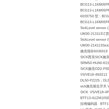
BCG13-L1KM05P
BCG13-L1KM05P
6039750 型：B
BCG13-L1KM05P
Sick
Level sensor 
UM30-213113订货
Sick
Level sensor 
UM30-21411
施克报价6036919
SICK西克SICK施
SRM50-HUA0-K
SICK施克OD2-P
VS/VE18-4N321
DL50-P2225；DL5
sick施克接近开关 VT
SICK VS/VE18-4
BTF13-A1ZM1
拉绳编码器 BTF13-