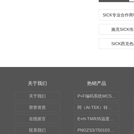
施克SICK
SICK西克
关于我们
热销产品
关于我们
P+F编码系统WCS读码器WCS2B-LS221
荣誉资质
阿（AI-TEK）转速表/*AI-TEK转速探头
在线留言
E+H-TMR35温度传感器（体式和铠装热电偶、热电阻）
联系我们
PNOZS3/750103皮尔兹PILZ安继电器合作商