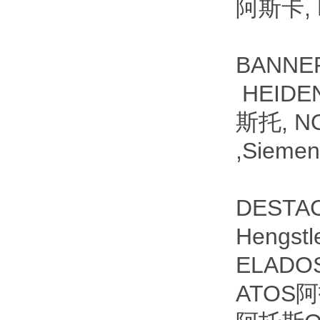
阿斯卡,
BANNE
HEIDE
斯托, N
,Sieme
DESTAC
Hengs
ELADO
ATOS