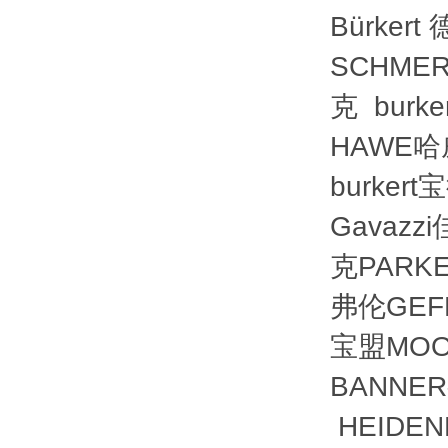
Bürke
SCHME
克 bur
HAWE哈
burker
Gavazz
克PARKE
弗伦GEFR
宝盟MOO
BANNER
HEIDE