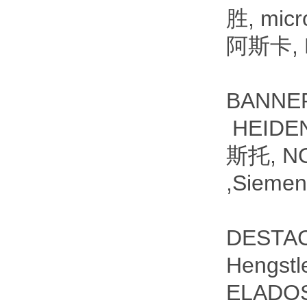
胜, mic
阿斯卡,
BANNE
HEIDE
斯托, N
,Sieme
DESTAC
Hengs
ELADO