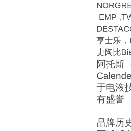
NORGRE
EMP ,T
DESTACO
亨士乐，KU
史陶比Bi
阿托斯（
Cale
于电液
有盛誉‌
品牌历