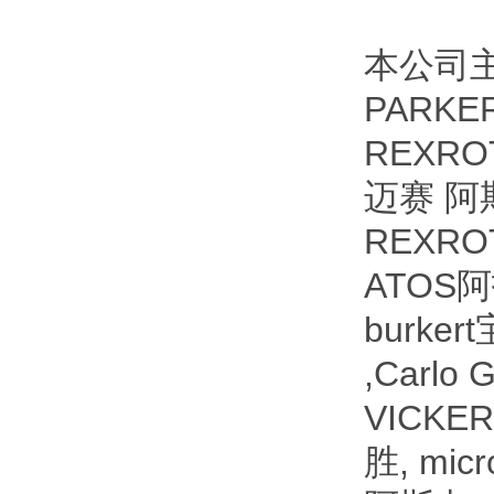
本公司主
PARK
REXR
迈赛 阿
REXRO
ATOS
burke
,Carl
VICKE
胜, mic