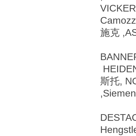
VICKE
Camozz
施克 ,A
BANNE
HEIDE
斯托, N
,Sieme
DESTAC
Hengs