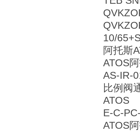
TEB SNN
QVKZOR
QVKZOR
10/65+
阿托斯AT
ATOS阿
AS-IR
比例阀通
ATOS
E-C-PC
ATOS阿