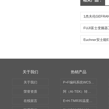
相关产品：
关于我们
热销产品
关于我们
P+F编码系统WCS读码器WCS2B-LS221
荣誉资质
阿（AI-TEK）转速表/*AI-TEK转速探头
在线留言
E+H-TMR35温度传感器（体式和铠装热电偶、热电阻）