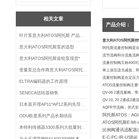
相关文章
产品介绍：
叶片泵意大利ATOS阿托斯 产品特点
意大利ATOS阿托斯
意大利ATOS阿托斯泵的选型
阿托斯流量控制阀是
流节流阀和分流集流阀
意大利ATOS阿托斯齿轮泵现货*
流量控制阀又称400
变量泵总合作商意大利ATOS阿托斯产品*
将上游压适当减低，
流量控制阀是在定压
ELTRA编码器的工作原理
ATOS流量控制阀主
SENECA信转器销售
QV-06 2通流量阀，带
QV-10, 20 2通或
日本喜开理AP11*AP12系列先导式2通电磁阀型表示法
AQFR节流阀，管式安
阿托斯ATOS：AGI
ODU欧度系列产品长期供应
ATOS阿托斯E-MI-
本特利传感器3300系列大批量到货图
比例阀通讯适配器(带
E-C-PC-IR-USB从 
力士乐调节阀R414002009技术参数文献分享