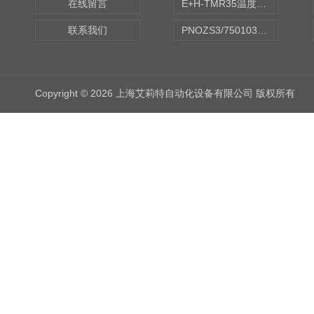
在线留言
E+H-TMR35温度传感器（体式和铠装热电偶、热电阻）
联系我们
PNOZS3/750103皮尔兹PILZ安继电器合作商
Copyright © 2026 上海艾莉特自动化设备有限公司 版权所有