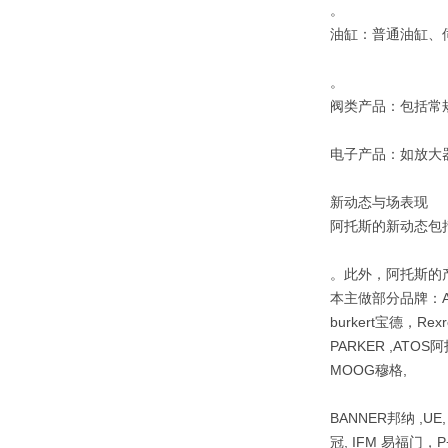
。
‌油缸‌：普通油缸、
。
‌阀类产品‌：包括
‌电子产品‌：如放
新动态与场表现
阿托斯的新动态包
。此外，阿托斯的
本主做部分品牌：A
burkert宝德，Re
PARKER ,ATOS阿
MOOG穆格,
BANNER邦纳 ,UE
冠, IFM 易福门，P+