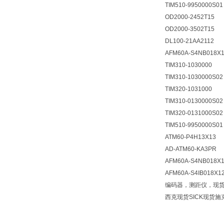
TIM510-9950000S01
OD2000-2452T15
OD2000-3502T15
DL100-21AA2112
AFM60A-S4NB018X
TIM310-1030000
TIM310-1030000S02
TIM320-1031000
TIM310-0130000S02
TIM320-0131000S02
TIM510-9950000S01
ATM60-P4H13X13
AD-ATM60-KA3PR
AFM60A-S4NB018X
AFM60A-S4IB018X1
编码器，测距仪，现
西克现货SICK现货施