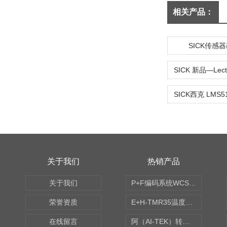
相关产品：
SICK传感
关于我们
热销产品
关于我们
P+F编码系统WCS读码器WCS2B-LS221
荣誉资质
E+H-TMR35温度传感器（体式和铠装热电偶、热电阻）
在线留言
阿（AI-TEK）转速表/*AI-TEK转速探头