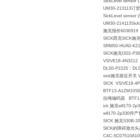
Sick
Level sensor 
UM30-213113订货
Sick
Level sensor 
UM30-21411
施克报价6036919
SICK西克SICK施
SRM50-HUA0-K
SICK施克OD2-P
VS/VE18-4N321
DL50-P2225；DL5
sick施克接近开关 VT
SICK VS/VE18-4
BTF13-A1ZM1
拉绳编码器 BTF13-
ick 施克wll170-2
wll170-2p33
SICK 施克S30B-2
SlCK的障碍激光头那
C4C-SC07510A