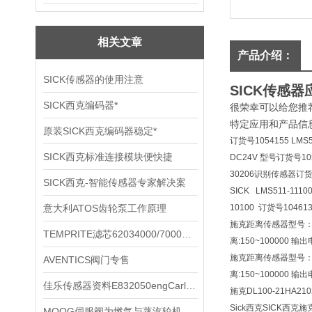
相关文章
产品介绍：
SICK传感器的使用注意
SICK传感
SICK西克编码器*
很荣幸可以给您推
特定应用和产品信
原装SICK西克编码器稳定*
订货号1054155 LMS
SICK西克标准连接模块便快捷
DC24V 型号订货号1054
30206识别传感器订货号
SICK西克-智能传感器专家解决案
SICK LMS511-111
意大利ATOS齿轮泵工作原理
10100 订货号104613
施克距离传感器型号：DL
TEMPRITE滤芯62034000/7000到货现货图
离:150~100000 
施克距离传感器型号：DL
AVENTICS阀门专售
离:150~100000 
佳乐传感器资料E832050engCarlo Gavazzi传感器资料
施克DL100-21HA2102
Sick西克SICK西克
MOOG伺服阀为燃气与蒸汽轮机提计量与定位能力