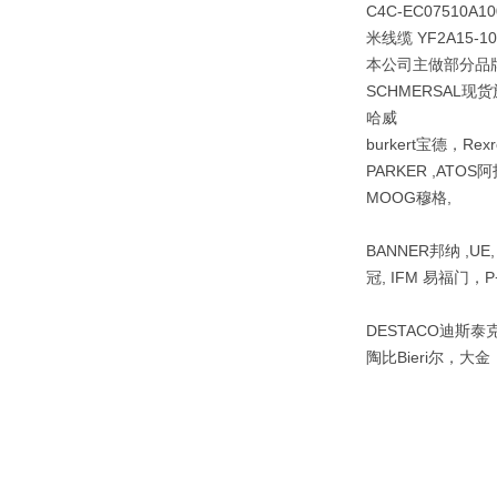
C4C-EC07510A1
米线缆 YF2A15-
本公司主做部分品牌M
SCHMERSAL现货
哈威
burkert宝德，Re
PARKER ,ATOS阿
MOOG穆格,
BANNER邦纳 ,UE
冠, IFM 易福门，P+
DESTACO迪斯泰克 ,
陶比Bieri尔，大