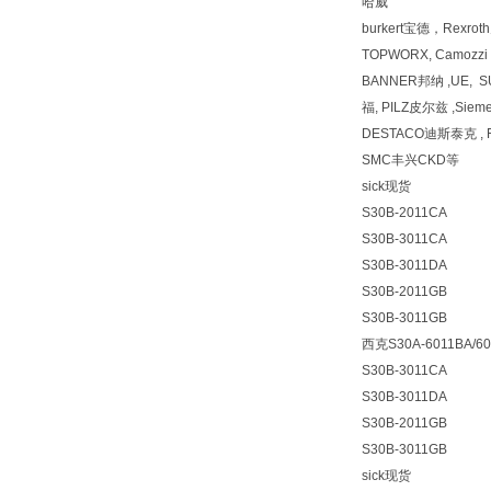
哈威
burkert宝德，Rexr
TOPWORX, Camozz
BANNER邦纳 ,UE, 
福, PILZ皮尔兹 ,Siem
DESTACO迪斯泰克 , F
SMC丰兴CKD等
sick现货
S30B-2011CA
S30B-3011CA
S30B-3011DA
S30B-2011GB
S30B-3011GB
西克S30A-6011BA/6
S30B-3011CA
S30B-3011DA
S30B-2011GB
S30B-3011GB
sick现货