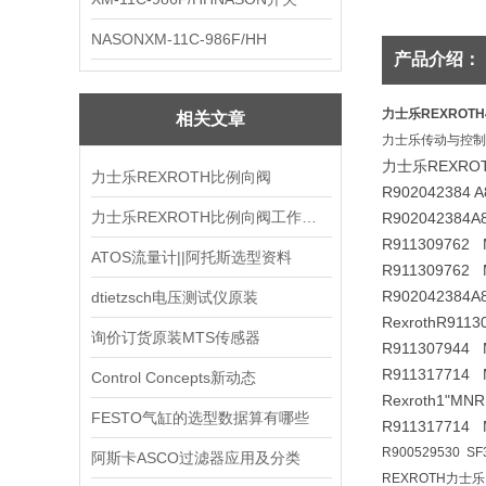
NASONXM-11C-986F/HH
产品介绍：
力士乐REXROT
相关文章
力士乐传动与控制
力士乐REXRO
力士乐REXROTH比例向阀
R902042384 A
力士乐REXROTH比例向阀工作原理
R902042384
A
R911309762 
ATOS流量计||阿托斯选型资料
R911309762 
R902042384
A
dtietzsch电压测试仪原装
Rexroth
R9113
询价订货原装MTS传感器
R911307944 
R911317714 
Control Concepts新动态
Rexroth
1
"MNR
FESTO气缸的选型数据算有哪些
R911317714 
R900529530 S
阿斯卡ASCO过滤器应用及分类
REXROTH力士乐R9