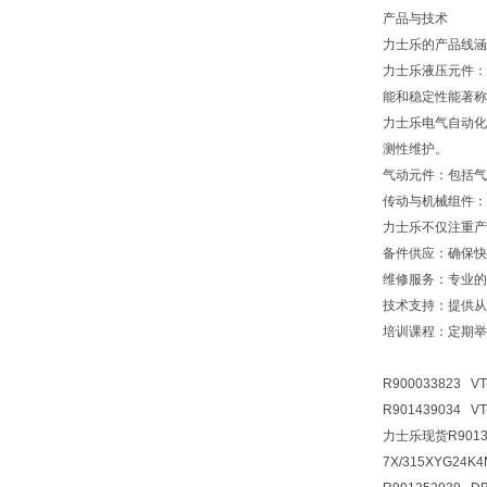
产品与技术
力士乐的产品线涵
力士乐液压元件：
能和稳定性能著称
力士乐电气自动化
测性维护。
气动元件：包括气
传动与机械组件：
力士乐不仅注重产
备件供应：确保快
维修服务：专业的
技术支持：提供从
培训课程：定期举
R900033823 VT
R901439034 V
力士乐现货R90135
7X/315XYG24K