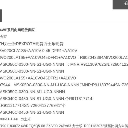
H4WE系列向阀现货供应
专家
TH力士乐REXROTH现货力士乐现货
8V020CLA1S5+A A10V 0 45 DFR1+A A10V
8VO200LA1S5+AA10VO45DFR1+AA10VO；R902042384
A8VO200LA
MSK050C-0300-NN-S1-UG0-NNNN ；MNR:R911309762SN:7260412
MSK050C-0300-NN-S1-UG0-NNNN
8VO200LA1S5+AA10VO45DFR1+AA10VO
07944 MSK050C-0300-NN-M1-UG0-NNNN
"MNR:R911307944SN:726
MSK050C-0300-NN-M1-UG0-NNNN
MSK040C-0450-NN-S1-UG0-NNNN 个R911317714
:R911317714SN:7260412776941"个
MSK040C-0450-NN-S1-UG0-NNNN
F300A1-1-4X 力士乐
01183072 4WREQ6Q5-08-2X/V00-24PA63 力士乐 R901183072液压比例方向阀 4W