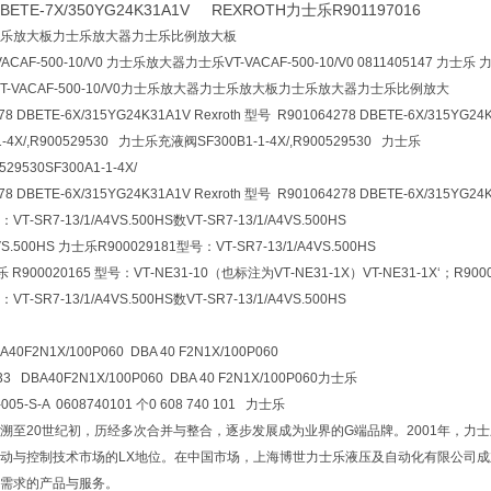
 DBETE-7X/350YG24K31A1V REXROTH力士乐R901197016
乐放大板力士乐放大器力士乐比例放大板
T-VACAF-500-10/V0 力士乐放大器力士乐VT-VACAF-500-10/V0 0811405147 力士
 VT-VACAF-500-10/V0力士乐放大器力士乐放大板力士乐放大器力士乐比例放大
 DBETE-6X/315YG24K31A1V Rexroth 型号 R901064278 DBETE-6X/315YG24
-4X/,R900529530 力士乐充液阀SF300B1-1-4X/,R900529530 力士乐
529530
SF300A1-1-4X/
 DBETE-6X/315YG24K31A1V Rexroth 型号 R901064278 DBETE-6X/315YG24
VT‑SR7‑13/1/A4VS.500HS数VT‑SR7‑13/1/A4VS.500HS
4VS.500HS 力士乐R900029181型号：VT‑SR7‑13/1/A4VS.500HS
乐 R900020165 型号：VT‑NE31‑10（也标注为VT‑NE31‑1X）VT-NE31-1X‘；R900
VT‑SR7‑13/1/A4VS.500HS数VT‑SR7‑13/1/A4VS.500HS
A40F2N1X/100P060 DBA 40 F2N1X/100P060
3 DBA40F2N1X/100P060 DBA 40 F2N1X/100P060力士乐
-005-S-A 0608740101 个0 608 740 101 力士乐
溯至20世纪初，历经多次合并与整合，逐步发展成为业界的G端品牌。2001年，
动与控制技术市场的LX地位。在中国市场，上海博世力士乐液压及自动化有限公司成立于19
需求的产品与服务。