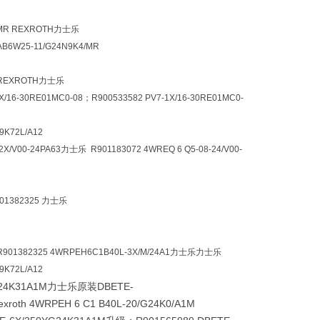
4/MR REXROTH力士乐
RAB6W25-11/G24N9K4/MR
2 REXROTH力士乐
X/16-30RE01MC0-08；R900533582 PV7-1X/16-30RE01MC0-
9K72L/A12
/V00-24PA63力士乐 R901183072 4WREQ 6 Q5-08-24/V00-
901382325 力士乐
X R901382325 4WRPEH6C1B40L-3X/M/24A1力士乐力士乐
9K72L/A12
YG24K31A1M力士乐原装DBETE-
xroth 4WRPEH 6 C1 B40L-20/G24K0/A1M