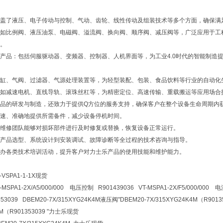
盖了液压、电子传动与控制、气动、齿轮、线性传动及组装技术等多个方面，确保满
如比例阀、液压油泵、电磁阀、溢流阀、换向阀、顺序阀、减压阀等，广泛应用于工
。
产品：包括伺服驱动器、变频器、控制器、人机界面等，为工业4.0时代的智能制造
缸、气阀、过滤器、气源处理装置等，为轻型装配、包装、食品饮料等行业的自动化
如减速电机、直线导轨、滚珠丝杠等，为精密定位、高速传输、重载搬运等应用场合
品的研发与制造，还致力于提供Q方位的服务支持，确保客户在整个设备生命周期内
速、准确地提供所需备件，减少设备停机时间。
维修团队能够对损坏部件进行及时修复或替换，恢复设备正常运行。
产品选型、系统设计到安装调试、故障诊断等全过程的技术咨询与指导。
办各类技术培训活动，提升客户对力士乐产品的使用技能和维护能力。
-VSPA1-1-1X现货
T-MSPA1-2X/A5/000/000 电压控制 R901439036 VT-MSPA1-2X/F5/000/00
3039 DBEM20-7X/315XYG24K4M液压阀
"DBEM20-7X/315XYG24K4M（R9013
4M（R901353039 "力士乐现货