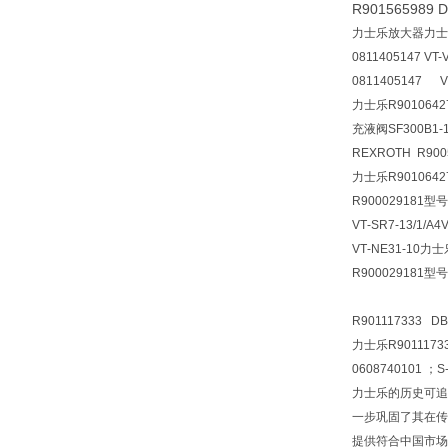
R901565989
力士乐放大器力士
0811405147 V
0811405147
力士乐R901064278
充液阀SF300B1-1
REXROTH R900
力士乐R901064278
R900029181型号：
VT‑SR7‑13/1/A
VT‑NE31‑10力士
R900029181型号：
R901117333 DB
力士乐R90111733
0608740101 ；S
力士乐的历史可追
一步巩固了其在传
提供符合中国市场