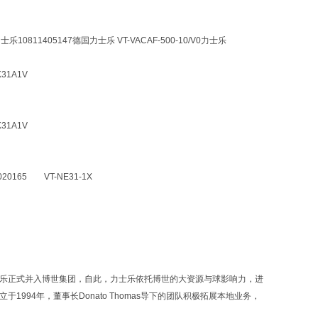
乐 力士乐10811405147德国力士乐 VT-VACAF-500-10/V0力士乐
K31A1V
K31A1V
020165 VT-NE31-1X
力士乐正式并入博世集团，自此，力士乐依托博世的大资源与球影响力，进
94年，董事长Donato Thomas导下的团队积极拓展本地业务，