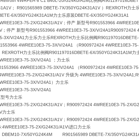
h Rexroth 4WRPEH 6 C1 B40L-20/G24K0/A1M
比例阀R901197016
DBET
31A1V； R901565989 DBETE-7X/350YG24K31A1V ）REXROTH力士
BETE-6X/350YG24K31A1M力士乐原装DBETE-6X/350YG24K31A1
 4WREE10E3-75-2X/G24K31/A1V；停产 新型号
R901553966 4WREE10E
A1V；停产 新型号
R901553966 4WREE10E3-75-3X/V/24A1R90097242
-75-3X/V/24A1力士乐力士乐REXROTH力士乐
比例阀R901197016
DBETE-
53966 4WREE10E3-75-3X/V/24A1 （R900972424 4WREE10E3-
A1）REXROTH力士乐
比例阀R901197016
DBETE-6X/350YG24K31A1M
4WREE10E3-75-3X/V/24A1 ；力士乐
53966 4WREE10E3-75-3X/V/24A1 （R900972424 4WREE10E3-
1;4WREE10E3-75-2X/G24K31/A1V 升级为 4WREE10E3-75-3X/V/24A
4WREE10E3-75-3X/V/24A1）力士乐
WREE10E3-75-3X/V/24A1
原型号力士乐
4WREE10E3-75-2X/G24K31/A1V；R900972424 4WREE10E3-75-2X
A1V力士乐
4WREE10E3-75-2X/G24K31/A1V；R900972424 4WREE10E3-75-2X/
WREE10E3-75-2X/G24K31/A1V\进口力士乐
 DBEM10-7X/50YG24K4M R901565989 DBETE-7X/350YG24K31A