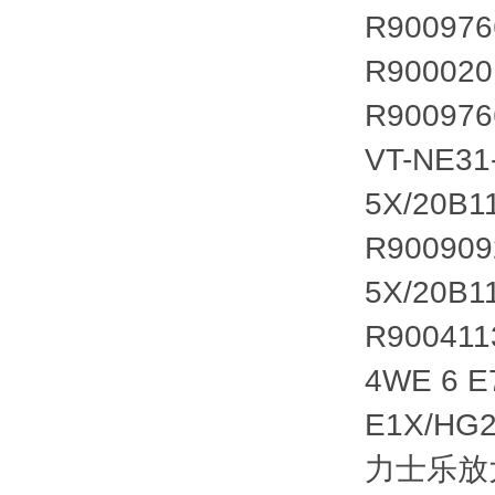
R900976
R90002
R90097
VT-NE3
5X/20B
R90090
5X/20B1
R90041
4WE 6 
E1X/H
力士乐放