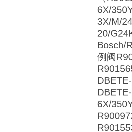
6X/350
3X/M/2
20/G24
Bosch/
例阀R90
R90156
DBETE
DBETE
6X/35
R9009
R90155