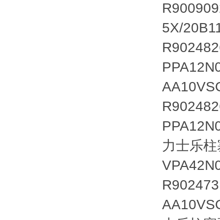
R90090
5X/20B
R90248
PPA12N
AA10VS
R90248
PPA12N
力士乐柱塞泵
VPA42N
R902473
AA10VS