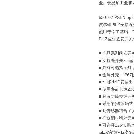
业、食品加工业和
630102 PSEN op2
皮尔磁PILZ安
使用寿命了基础。
PILZ皮尔兹安
■ 产品系列的安开
■ 安拉绳开关zui
■ 具有可选指示
■ 金属外壳，IP6
■ zui多4NC安输
■ 使用寿命长达20
■ 具有防爆拉绳开
■ 采用*的磁编码
■ 此传感器结合
■ 不锈钢材料外
■ 可选择125°C
pilz皮尔兹Pilz皮