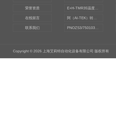
荣誉资质
E+H-TMR35温度传感器（体式和铠装热电偶、热电阻）
在线留言
阿（AI-TEK）转速表/*AI-TEK转速探头
联系我们
PNOZS3/750103皮尔兹PILZ安继电器合作商
Copyright © 2026 上海艾莉特自动化设备有限公司 版权所有