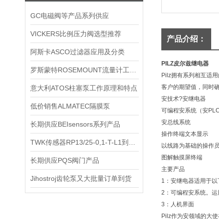
GC电磁阀等产品系列供应
VICKERS比例压力阀选型推荐
产品介绍：
阿斯卡ASCO过滤器应用及分类
PILZ皮尔兹继电器
罗斯蒙特ROSEMOUNT流量计工作原理
Pilz拥有系列相互
客户的期望值，同时确
意大利ATOS柱塞泵工作原理和特点
安技术?安继电器
低价销售ALMATEC隔膜泵
可编程安系统（安PL
安总线系统
长期供应BEIsensors系列产品
操作终端文本显示
TWK传感器RP13/25-0,1-T-L1到货图
以线路为基础的操作
图解触摸屏终端
长期供应PQS阀门产品
主要产品
Jihostroj齿轮泵又大批量订单到货
1：安继电器适用于
2：可编程安系统。运
3：人机界面
Pilz作为安领域的大