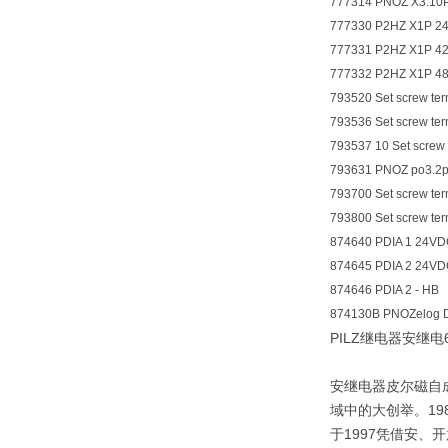
777314 PNOZ X3.10P
777330 P2HZ X1P 24
777331 P2HZ X1P 42
777332 P2HZ X1P 48
793520 Set screw te
793536 Set screw t
793537 10 Set screw
793631 PNOZ po3.2p S
793700 Set screw te
793800 Set screw t
874640 PDIA 1 24VD
874645 PDIA 2 24VDC
874646 PDIA 2 - HB
874130B PNOZelog D
PILZ继电器安继电630
安继电器皮尔磁自
域中的大创举。19
于1997凭借安、