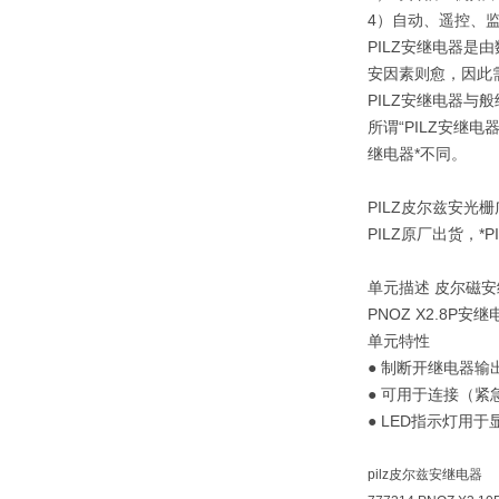
4）自动、遥控、
PILZ安继电器
安因素则愈，因此
PILZ安继电器与
所谓“PILZ安继
继电器*不同。
PILZ皮尔兹安光
PILZ原厂出货，*P
单元描述 皮尔磁安
PNOZ X2.8P
单元特性
● 制断开继电器
● 可用于连接（
● LED指示灯用于
pilz皮尔兹安继电器