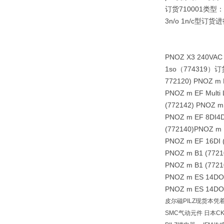
订货710001类型：安
3n/o 1n/c型订货进行
PNOZ X3 240VAC
1so（774319）订
772120) PNOZ m 
PNOZ m EF Multi
(772142) PNOZ m
PNOZ m EF 8DI4
(772140)PNOZ m 
PNOZ m EF 16DI 
PNOZ m B1 (7721
PNOZ m B1 (7721
PNOZ m ES 14DO 
PNOZ m ES 14DO 
皮尔磁PILZ现货本
SMC气动元件 日本C