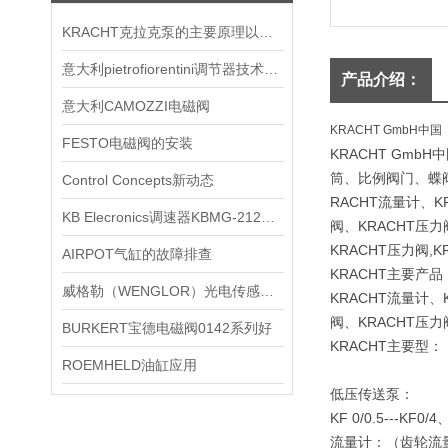
KRACHT克拉克泵的主要原理以及结构图
意大利pietrofiorentini调节器技术原理等资料汇总
产品介绍：
意大利CAMOZZI电磁阀
KRACHT GmbH中国
FESTO电磁阀的安装
KRACHT Gm
筒、比例阀门、蝶阀
Control Concepts新动态
RACHT流量计、K
KB Elecronics调速器KBMG-212D现货图
阀、KRACHT压力
KRACHT压力阀,
AIRPOT气缸的故障排查
KRACHT主要产品
威格勒（WENGLOR）光电传感器工作原理
KRACHT流量计、
阀、KRACHT压力
BURKERT宝德电磁阀0142系列好
KRACHT主要型：
ROEMHELD油缸应用
低压传送泵：
KF 0/0.5---KF0/
流量计：（齿轮流