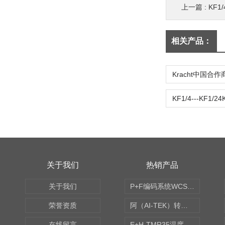
上一篇 :
KF1
相关产品：
关于我们
热销产品
关于我们
P+F编码系统WCS读码器WCS2B-LS221
荣誉资质
阿（AI-TEK）转速表/*AI-TEK转速探头
在线留言
E+H-TMR35温度传感器（体式和铠装热电偶、热电阻）