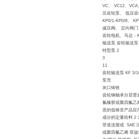
VC、 VC12、VCA、
压齿轮泵、 低压
KP0/1-KP0/8、 K
减压阀、 定向阀门、压
齿轮电机、马达：KM
输送泵 齿轮输送泵 KF 
特型泵 2
3
11
齿轮输送泵 KF 3/10
泵壳
灰口铸铁
齿轮钢轴承分层普通轴
氟橡胶或聚四氟乙烯
质的低噪音产品应
成分的定量给料 2 
管道连接或 SAE 法兰
或聚四氟乙烯 双旋