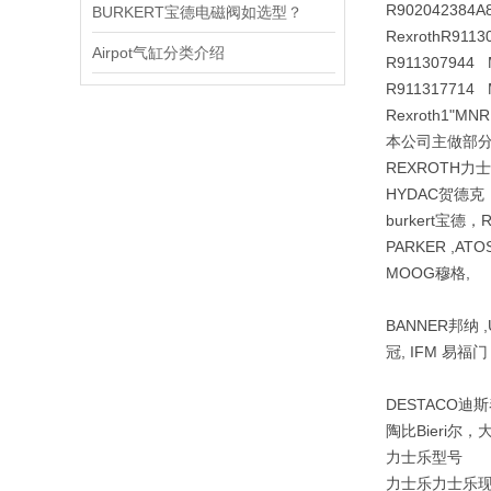
R902042384
A
BURKERT宝德电磁阀如选型？
Rexroth
R9113
Airpot气缸分类介绍
R911307944 
R911317714 
Rexroth
1
"MNR
本公司主做部分品
REXROTH力
HYDAC贺德克 
burkert宝德，
PARKER ,AT
MOOG穆格,
BANNER邦纳 ,
冠, IFM 易福门
DESTACO迪斯泰克
陶比Bieri尔
力士乐型号
力士乐力士乐现货