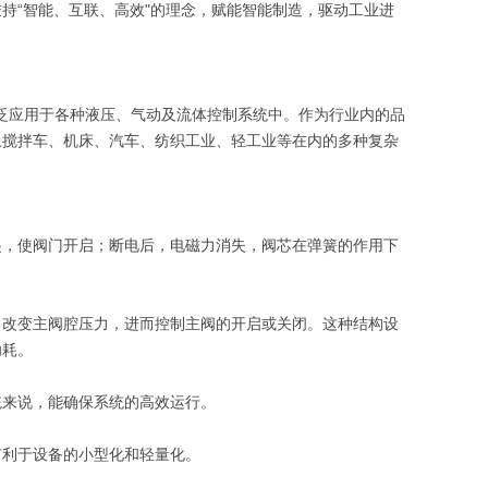
持“智能、互联、高效"的理念，赋能智能制造，驱动工业进
件，广泛应用于各种液压、气动及流体控制系统中。作为行业内的品
土搅拌车、机床、汽车、纺织工业、轻工业等在内的多种复杂
起，使阀门开启；断电后，电磁力消失，阀芯在弹簧的作用下
，改变主阀腔压力，进而控制主阀的开启或关闭。这种结构设
功耗。
统来说，能确保系统的高效运行。
有利于设备的小型化和轻量化。