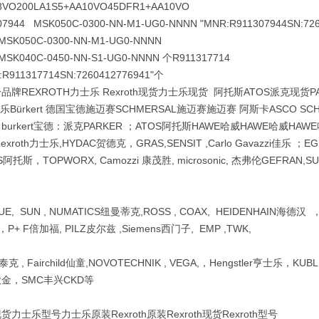
8VO200LA1S5+AA10VO45DFR1+AA10VO
07944 MSK050C-0300-NN-M1-UG0-NNNN
"MNR:R911307944SN:726
MSK050C-0300-NN-M1-UG0-NNNN
MSK040C-0450-NN-S1-UG0-NNNN 个R911317714
:R911317714SN:7260412776941"个
牌REXROTH力士乐 Rexroth现货力士乐现货 阿托斯ATOS派克现货P
士乐Bürkert 德国宝德施迈赛SCHMERSAL施迈赛施迈赛 阿斯卡ASCO S
burkert宝德：派克PARKER ；ATOS阿托斯HAWE哈威HAWE哈威HAW
Rexroth力士乐,HYDAC贺德克，GRAS,SENSIT ,Carlo Gavazzi佳乐 
OS阿托斯，TOPWORX, Camozzi 康茂胜, microsonic, 杰弗伦GEFRAN,
UE, SUN , NUMATICS纽曼蒂克,ROSS , COAX, HEIDENHAIN海德
，P+ F倍加福, PILZ皮尔兹 ,Siemens西门子, EMP ,TWK,
 , Fairchild仙童,NOVOTECHNIK , VEGA,，Hengstler亨士乐，KUBL
，大金，SMC丰兴CKD等
力士乐型号力士乐原装Rexroth原装Rexroth现货Rexroth型号