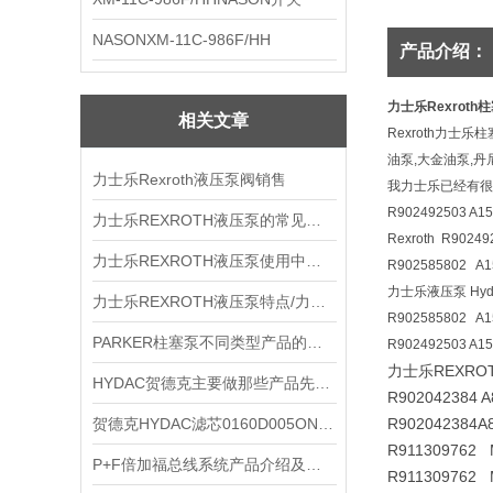
NASONXM-11C-986F/HH
产品介绍：
力士乐Rexroth
相关文章
Rexroth力士乐
油泵,大金油泵,
力士乐Rexroth液压泵阀销售
我力士乐已经有很
R902492503 A
力士乐REXROTH液压泵的常见维修法
Rexroth R902
力士乐REXROTH液压泵使用中如实现调整
R902585802 A
力士乐液压泵 Hydrau
力士乐REXROTH液压泵特点/力士乐叶片泵
R902585802 A
PARKER柱塞泵不同类型产品的工作原理
R902492503 A
力士乐REXRO
HYDAC贺德克主要做那些产品先关资料
R902042384 A
贺德克HYDAC滤芯0160D005ON长期供应
R902042384
A
R911309762 
P+F倍加福总线系统产品介绍及特性，P+F倍加福合作商
R911309762 