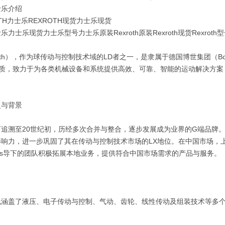
士乐介绍
TH力士乐REXROTH现货力士乐现货
力士乐现货力士乐型号力士乐原装Rexroth原装Rexroth现货Rexroth
roth），作为球传动与控制技术域的LD者之一，是隶属于德国博世集团（Bo
品质，致力于为各类机械设备和系统提供高效、可靠、智能的运动解决方案
。
史与背景
追溯至20世纪初，历经多次合并与整合，逐步发展成为业界的G端品牌。
响力，进一步巩固了其在传动与控制技术市场的LX地位。在中国市场，上
Thomas导下的团队积极拓展本地业务，提供符合中国市场需求的产品与服务。
线涵盖了液压、电子传动与控制、气动、齿轮、线性传动及组装技术等多