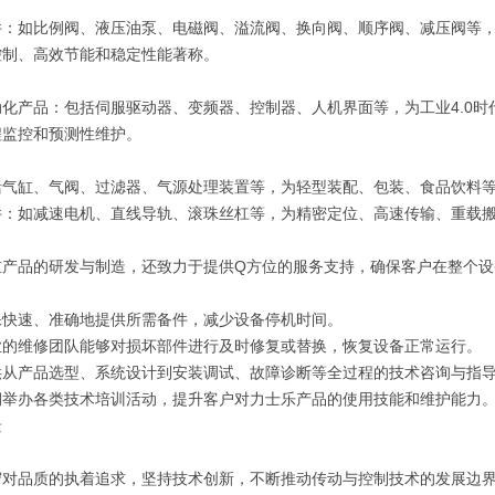
件：如比例阀、液压油泵、电磁阀、溢流阀、换向阀、顺序阀、减压阀等
控制、高效节能和稳定性能著称。
化产品：包括伺服驱动器、变频器、控制器、人机界面等，为工业4.0
程监控和预测性维护。
括气缸、气阀、过滤器、气源处理装置等，为轻型装配、包装、食品饮料
件：如减速电机、直线导轨、滚珠丝杠等，为精密定位、高速传输、重载
重产品的研发与制造，还致力于提供Q方位的服务支持，确保客户在整个设
保快速、准确地提供所需备件，减少设备停机时间。
业的维修团队能够对损坏部件进行及时修复或替换，恢复设备正常运行。
供从产品选型、系统设计到安装调试、故障诊断等全过程的技术咨询与指
期举办各类技术培训活动，提升客户对力士乐产品的使用技能和维护能力
景
守对品质的执着追求，坚持技术创新，不断推动传动与控制技术的发展边界