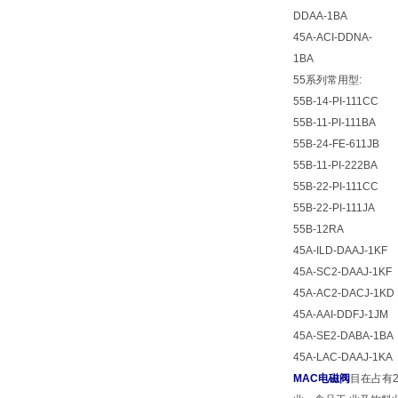
DDAA-1BA
45A-ACI-DDNA-
1BA
55系列常用型:
55B-14-PI-111CC
55B-11-PI-111BA
55B-24-FE-611JB
55B-11-PI-222BA
55B-22-PI-111CC
55B-22-PI-111JA
55B-12RA
45A-ILD-DAAJ-1KF
45A-SC2-DAAJ-1KF
45A-AC2-DACJ-1KD
45A-AAI-DDFJ-1JM
45A-SE2-DABA-1BA
45A-LAC-DAAJ-1KA
MAC电磁阀
目在占有