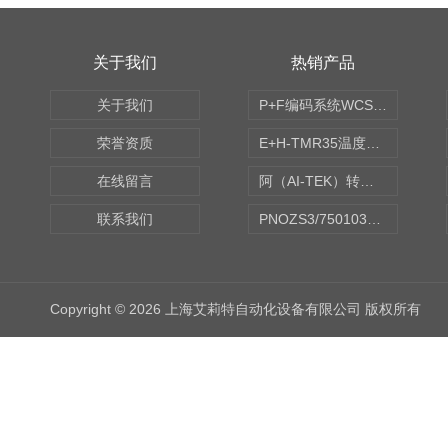
关于我们
热销产品
关于我们
P+F编码系统WCS读码器WCS2B-LS221
荣誉资质
E+H-TMR35温度传感器（体式和铠装热电偶、热电阻）
在线留言
阿（AI-TEK）转速表/*AI-TEK转速探头
联系我们
PNOZS3/750103皮尔兹PILZ安继电器合作商
Copyright © 2026 上海艾莉特自动化设备有限公司 版权所有