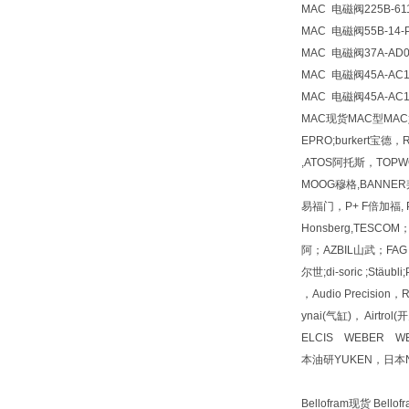
MAC
电磁阀
225B-6
MAC
电磁阀
55B-14-
MAC
电磁阀
37A-AD
MAC
电磁阀
45A-AC
MAC
电磁阀
45A-AC
MAC现货MAC型MA
EPRO;burkert宝德
,ATOS阿托斯，TOPWO
MOOG穆格,BANNER邦
易福门，P+ F倍加福, PI
Honsberg,TESC
阿；AZBIL山武；FAG 
尔世;di-soric ;Stäu
，Audio Precisio
ynai(气缸)， Airt
ELCIS WEBER W
本油研YUKEN，日本
Bellofram现货 Be