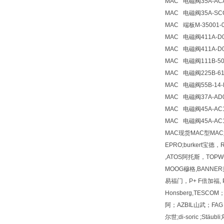
MAC
电磁阀
35A-AC
MAC
电磁阀
35A-SC
MAC
端板
M-35001-
MAC
电磁阀
411A-D
MAC
电磁阀
411A-D
MAC
电磁阀
111B-5
MAC
电磁阀
225B-6
MAC
电磁阀
55B-14-
MAC
电磁阀
37A-AD
MAC
电磁阀
45A-AC
MAC
电磁阀
45A-AC
MAC现货MAC型MA
EPRO;burkert宝德
,ATOS阿托斯，TOPWO
MOOG穆格,BANNER邦
易福门，P+ F倍加福, PI
Honsberg,TESC
阿；AZBIL山武；FAG 
尔世;di-soric ;Stäu