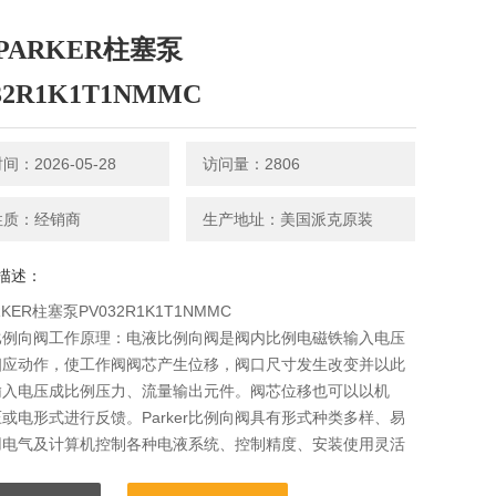
PARKER柱塞泵
32R1K1T1NMMC
：2026-05-28
访问量：2806
性质：经销商
生产地址：美国派克原装
描述：
KER柱塞泵PV032R1K1T1NMMC
er比例向阀工作原理：电液比例向阀是阀内比例电磁铁输入电压
相应动作，使工作阀阀芯产生位移，阀口尺寸发生改变并以此
输入电压成比例压力、流量输出元件。阀芯位移也可以以机
或电形式进行反馈。Parker比例向阀具有形式种类多样、易
用电气及计算机控制各种电液系统、控制精度、安装使用灵活
污染能力