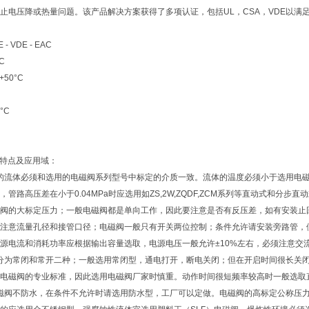
止电压降或热量问题。该产品解决方案获得了多项认证，包括UL，CSA，VDE以满
 VDE - EAC
C
+50°C
°C
磁阀特点及应用域：
中的流体必须和选用的电磁阀系列型号中标定的介质一致。流体的温度必须小于选用电磁阀
管路高压差在小于0.04MPa时应选用如ZS,2W,ZQDF,ZCM系列等直动式和分步
阀的大标定压力；一般电磁阀都是单向工作，因此要注意是否有反压差，如有安装止
注意流量孔径和接管口径；电磁阀一般只有开关两位控制；条件允许请安装旁路管，
源电流和消耗功率应根据输出容量选取，电源电压一般允许±10%左右，必须注意交流
阀分为常闭和常开二种；一般选用常闭型，通电打开，断电关闭；但在开启时间很长关
电磁阀的专业标准，因此选用电磁阀厂家时慎重。动作时间很短频率较高时一般选取
电磁阀不防水，在条件不允许时请选用防水型，工厂可以定做。电磁阀的高标定公称压