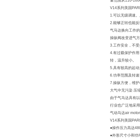
量范围从110-160
V14系列美国PA
1.可以无级调速
2.能够正转也能
气马达换向工作的
操纵阀改变进气方
3.工作安全，不
4.有过载保护作
转，温升较小。
5.具有较高的起
6.功率范围及转
7.操纵方便，维
大气中无污染 压
由于气马达具有以
行业也广泛地采用
气动马达air m
V14系列美国PA
●操作压力高达48
●外形尺寸小和功