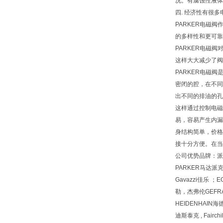
况。有腐蚀性液体
四. 经济性有很
PARKER电磁
的多样性和更可靠
PARKER电磁
这样大大减少了阀
PARKER电磁
密闭的腔，在不同
出不同的排油的孔
这样通过控制电磁
易，容易产生内漏
身结构简单，价格
接十分方便。在当
公司优势品牌：派
PARKER马达派克
Gavazzi佳乐 ；E
勒，杰弗伦GEFRAN
HEIDENHAIN海
迪斯泰克 , Fair