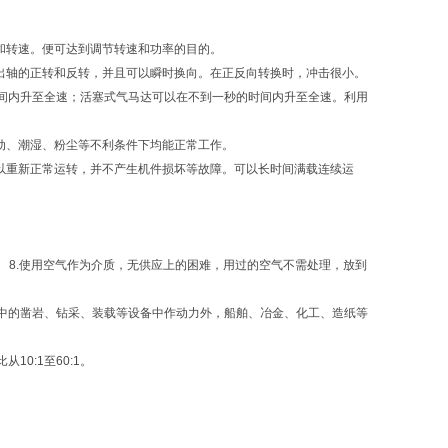
和转速。便可达到调节转速和功率的目的。
出轴的正转和反转，并且可以瞬时换向。在正反向转换时，冲击很小。
间内升至全速；活塞式气马达可以在不到一秒的时间内升至全速。利用
动、潮湿、粉尘等不利条件下均能正常工作。
以重新正常运转，并不产生机件损坏等故障。可以长时间满载连续运
。
 8.使用空气作为介质，无供应上的困难，用过的空气不需处理，放到
中的凿岩、钻采、装载等设备中作动力外，船舶、冶金、化工、造纸等
0:1至60:1。