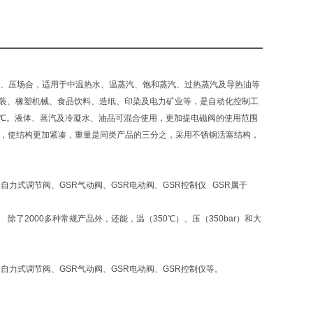
常压、压场合，适用于中温热水、温蒸汽、饱和蒸汽、过热蒸汽及导热油等
涂装、橡塑机械、食品饮料、造纸、印染及电力矿业等，是自动化控制工
0℃。液体、蒸汽及冷凝水、油品可混合使用，更加提电磁阀的使用范围
置，使结构更加紧凑，重量是同类产品的三分之，采用不锈钢活塞结构，
R自力式调节阀、GSR气动阀、GSR电动阀、GSR控制仪 GSR属于
 除了2000多种常规产品外，还能，温（350℃）、压（350bar）和大
R自力式调节阀、GSR气动阀、GSR电动阀、GSR控制仪等。