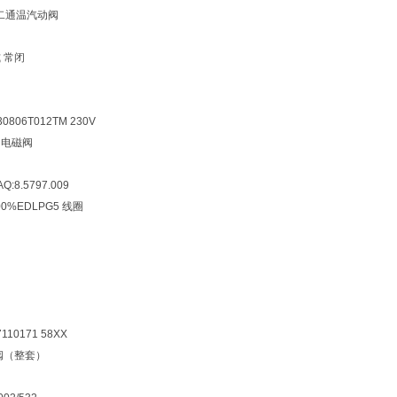
二通温汽动阀
式 常闭
30806T012TM 230V
HZ 电磁阀
Q:8.5797.009
100%EDLPG5 线圈
7110171 58XX
动阀（整套）