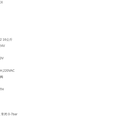
XX
2 16公斤
24V
0V
EH,220VAC
阀
-TH
 常闭 0-7bar