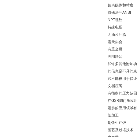
偏离媒体和粘度
特殊法兰ANSI
NPT螺纹
特殊电压
无油和油脂
露天集会
有重金属
关闭静音
和许多其他附加功
的信息是不具约束
它不能被用于保证
文档压阀
有很多的压力范围
在GSR阀门压应
进步的应用领域有
纸加工
钢铁生产炉
园艺及栽培技术