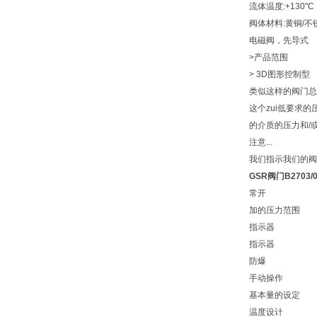
流体温度:+130''C
阀体材料:黄铜/不
电磁阀，先导式
>产品范围
> 3D图形控制型
类似这样的阀门总
这个zui低要求
的介质的压力和/
注意...
我们指示我们的阀
GSR阀门B2703/0
常开
加的压力范围
指示器
指示器
防爆
手动操作
基本量的设定
温度设计