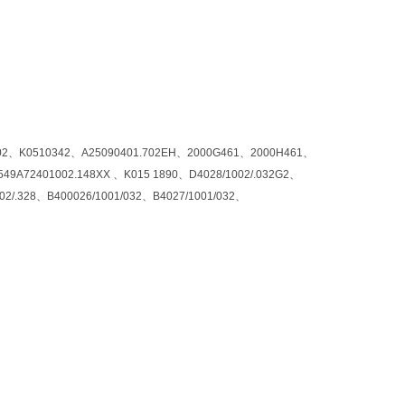
0802、K0510342、A25090401.702EH、2000G461、2000H461、
9A72401002.148XX 、K015 1890、D4028/1002/.032G2、
02/.328、B400026/1001/032、B4027/1001/032、