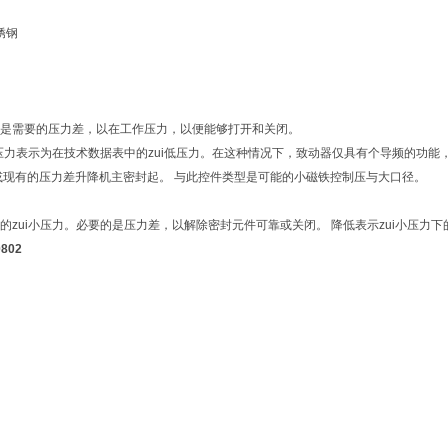
锈钢
是需要的压力差，以在工作压力，以便能够打开和关闭。
的压力表示为在技术数据表中的zui低压力。在这种情况下，致动器仅具有个导频的功
或现有的压力差升降机主密封起。 与此控件类型是可能的小磁铁控制压与大口径。
的zui小压力。必要的是压力差，以解除密封元件可靠或关闭。 降低表示zui小压力
802