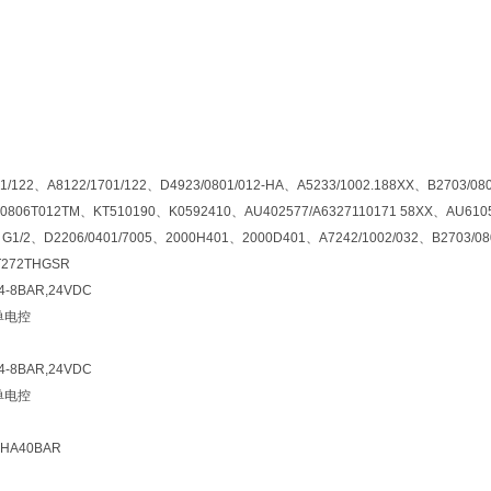
122、A8122/1701/122、D4923/0801/012-HA、A5233/1002.188XX、B2703/
0806T012TM、KT510190、K0592410、AU402577/A6327110171 58XX、AU61054
82 G1/2、D2206/0401/7005、2000H401、2000D401、A7242/1002/032、B2703/08
T272THGSR
 4-8BAR,24VDC
单电控
 4-8BAR,24VDC
单电控
2-HA40BAR