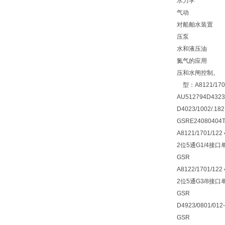
水力学
气动
对船舶水装置
压泵
水和液压油
氮气的应用
压和水闸控制。
型：A8121/1701/
AU512794D4323
D4023/1002/.1
GSRE24080404
A8121/1701/122
2位5通G1/4接口
GSR
A8122/1701/122
2位5通G3/8接口
GSR
D4923/0801/01
GSR