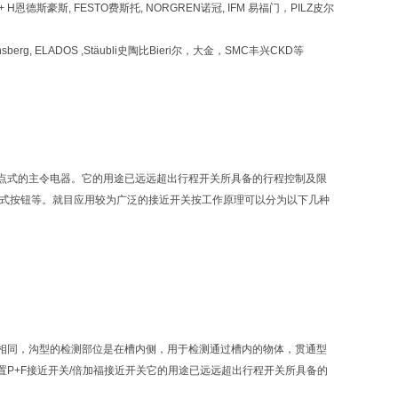
,E+ H恩德斯豪斯, FESTO费斯托, NORGREN诺冠, IFM 易福门，PILZ皮尔
onsberg, ELADOS ,Stäubli史陶比Bieri尔，大金，SMC丰兴CKD等
点式的主令电器。它的用途已远远超出行程开关所具备的行程控制及限
点式按钮等。就目应用较为广泛的接近开关按工作原理可以分为以下几种
相同，沟型的检测部位是在槽内侧，用于检测通过槽内的物体，贯通型
P+F接近开关/倍加福接近开关它的用途已远远超出行程开关所具备的