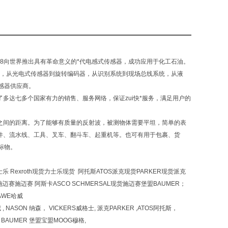
，于1958向世界推出具有革命意义的*代电感式传感器，成功应用于化工石油。
感器，从光电式传感器到旋转编码器，从识别系统到现场总线系统，从液
感器供应商。
了多达七多个国家有力的销售、服务网络，保证zui快*服务，满足用户的
之间的距离。为了能够有质量的反射波，被测物体需要平坦，简单的表
构零件、流水线、工具、叉车、翻斗车、起重机等。也可有用于包裹、货
标物。
乐 Rexroth现货力士乐现货 阿托斯ATOS派克现货PARKER现货派克
L施迈赛施迈赛 阿斯卡ASCO SCHMERSAL现货施迈赛堡盟BAUMER；
AWE哈威
哈威 , NASON 纳森， VICKERS威格士, 派克PARKER ,ATOS阿托斯，
 HBM BAUMER 堡盟宝盟MOOG穆格,