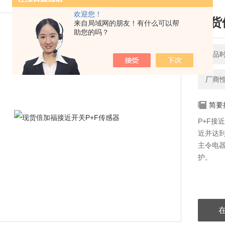
欢迎您！
现货
来自局域网的朋友！有什么可以帮
助您的吗？
产品时间
厂商
简要
P+F接
近并达
主令电
护。