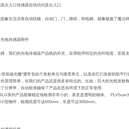
问及出入口传感器自动访问及出入口
难想象生活没有自动扶梯，自动门，门，障碍，和电梯。就像被施了魔法
件光电传感器附件
选择，我们的光电传感器产品线的补充，应用程序特定的光纤电缆，安装
器-倍加福光栅*通常包括个发射单元与接受单元，以及由它们发射的组平
作原理简单，但我们的产品还是很多有特点的。比如：巨大的光线发散角度
加了分辨率，自动校准确保了产品在恶劣环境下的正常使用。
和LG系列产品能够稳定地检测非常小的，甚至是透明的物体。 PLVSca
小型物件，检测高度可达600mm，长度可达3056mm。
：