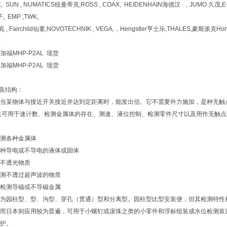
, SUN , NUMATICS纽曼蒂克,ROSS , COAX, HEIDENHAIN海德汉 ，JUMO 久茂
, EMP ,TWK,
, Fairchild仙童,NOVOTECHNIK , VEGA,，Hengstler亨士乐,THALES,豪斯派克H
L
加福MHP-P2AL 现货
加福MHP-P2AL 现货
及结构：
当某物体与接近开关接近并达到定距离时，能发出信。它不需要外力施加，是种无触
关可用于速计数、检测金属体的存在、测速、液位控制、检测零件尺寸以及用作无触
测各种金属体
种导电或不导电的液体或固体
不透光物质
测不透过超声波的物质
检测导磁或不导磁金属
为园柱型、型、沟型、穿孔（贯通）型和分离型。园柱型比型安装便，但其检测特性
而日本则应用较为普遍，可用于小螺钉或滚珠之类的小零件和浮标组装成水位检测装置
护。