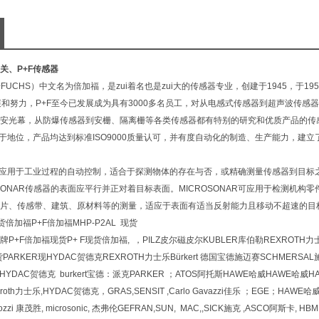
关、P+F传感器
RL+FUCHS）中文名为倍加福，是zui着名也是zui大的传感器专业，创建于1945
展和努力，P+F至今已发展成为具有3000多名员工，对从电感式传感器到超声波传
安光幕，从防爆传感器到安栅、隔离栅等各类传感器都有特别的研究和优质产品的传
终于地位，产品均达到标准ISO9000质量认可，并有度自动化的制造、生产能力，建立
要应用于工业过程的自动控制，适合于探测物体的存在与否，或精确测量传感器到目标
OSONAR传感器的表面应平行并正对着目标表面。MICROSONAR可应用于检测机
片、传感带、建筑、原材料等的测量，适应于表面有适当反射能力且移动不超速的目
现货倍加福P+F倍加福MHP-P2AL 现货
P+F倍加福现货P+ F现货倍加福, ，PILZ皮尔磁皮尔KUBLER库伯勒REXROTH力士
PARKER现HYDAC贺德克REXROTH力士乐Bürkert 德国宝德施迈赛SCHMERSA
HYDAC贺德克 burkert宝德：派克PARKER ；ATOS阿托斯HAWE哈威HAWE哈威H
xroth力士乐,HYDAC贺德克，GRAS,SENSIT ,Carlo Gavazzi佳乐 ；EGE；HAWE
ozzi 康茂胜, microsonic, 杰弗伦GEFRAN,SUN, MAC,,SICK施克 ,ASCO阿斯卡,