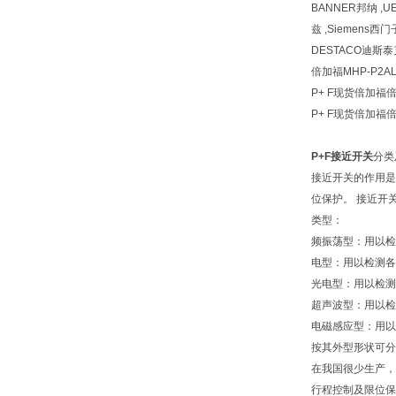
BANNER邦纳 ,UE
兹 ,Siemens西门子
DESTACO迪斯泰克 
倍加福MHP-P2A
P+ F现货倍加福倍
P+ F现货倍加福倍
P+F接近开关
分类
接近开关的作用是
位保护。 接近开
类型：
频振荡型：用以检
电型：用以检测各
光电型：用以检测
超声波型：用以检
电磁感应型：用以
按其外型形状可分
在我国很少生产，
行程控制及限位保