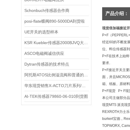
Schonbuch传感器合作商
产品介绍：
posi-flate蝶阀890-5000DA到货啦
现货倍加福接近开
UE开关的选型样本
P+F（PEPPE
经近60的不断发
KSR Kuebler传感器2000BJVQ大量到货
位、料位传感器到
ASCO电磁阀诚信供应
P+F在技术上始
要求.
Dytran传感器的技术特点
P+F接近开关主
阿托斯ATOS比例溢流阀和普通的比例溢流阀区别
面，并且MICR
箱、纸板、原材料
华东现货销售X-ACTO刀片系列/特惠
P+F现货 P+ F
AI-TEK传感器79860-06-010到货图
本公司主做部分品牌
现货MTS 派克现货
REXROTH力士乐
burkert宝德，Re
TOPWORX, Cam