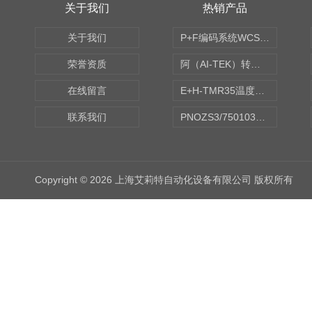
关于我们
热销产品
关于我们
P+F编码系统WCS读码器WCS2B-LS221
荣誉资质
阿（AI-TEK）转速表/*AI-TEK转速探头
在线留言
E+H-TMR35温度传感器（体式和铠装热电偶、热电阻）
联系我们
PNOZS3/750103皮尔兹PILZ安继电器合作商
Copyright © 2026 上海艾莉特自动化设备有限公司 版权所有