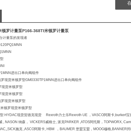
Y米顿罗计量泵P166-368TI米顿罗计量泵
 为*台计量泵的发现者
120PQ1MNN
Q1MNN
型
NI
TP1MNN进出口单向阀组件
I米顿罗现货米顿罗型GM0330TP1MNN进出口单向阀组件
米顿罗现货米顿罗型
米顿罗现货米顿罗型
I米顿罗现货米顿罗型
MNN米顿罗现货米顿罗型
YDAC现货贺德克现货 Rexroth力士乐Rexroth UE ，VASCO阿斯卡,burkert宝德，Re
 , NASON 纳森， VICKERS威格士, 派克PARKER ,ATOS阿托斯，TOPWORX, Cam
MAC,,SICK施克 ,ASCO阿斯卡, HBM ，BAUMER 堡盟宝盟，MOOG穆格,BANNER邦纳 ,