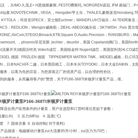
德汉 ，JUMO 久茂,E+ H恩德斯豪斯, FESTO费斯托, NORGREN诺冠, IFM 易福门，P+ F
child仙童,NOVOTECHNIK , VEGA,，Hengstler亨士乐，THALES,豪斯派克Hons
KYTOLA ；司倍克SPECK；安士能Euchner；WANDFLUH万福乐；AI-TEK阿泰克；A
CS；REDLION；Wenglor威格勒；ZIEHL-ABEGG施乐佰；SKYWISH ; Puls 普尔世;di
OTRONIC;AirCom;STEGO;Binsack;KTB;Square D;Audio Precision；RANSB
ount, ，phoenix菲尼克斯 ,lechler，deunlin，美国 Copeland(阀门)，美国North
low(流量开关)德国沃特克 Votech滤芯，美国纽金特 Nugent滤芯，美国贺利克HLCO滤芯
EIGEL 德国 FRIZLEN 德国 TIPPKEMPER MATRIX TWK，WEIGEL威格，E
EN，日本NACHI不二越，日本黑田精工，日本丰兴TOYOOKI，日本大金DAIKIN，太阳
服务，以客为先的宗旨，为您原装正厂的优质产品，以合理的性价比，
的服务，从而赢得客户的*赞赏，关于P166-368TI米顿罗计量泵产品，请。
Y米顿罗计量泵P166-368TI米顿罗计量泵
障适合用户应用条件的计量泵，用户在选型和订货时请注意如下参数：
量(L/h) 3. 压力(MPa) 4. 温度( ℃)
. 浓度 7. 固体含量 8. 自动控制( 对于浆料)
型产品描述：电磁驱动计量泵zui大流量95升/小时，zui压力为70巴；