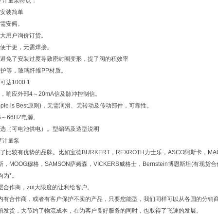
米顿罗计量泵特点：
安装简单
需安阀。
大用户询价订货。
便于更，无需焊接。
避免了安装过度导致密封圈变形，提了阀的积效率
防护等，玻璃纤维PP材质。
达1000:1
，响应外部4～20mA信及脉冲控制信。
ple is Best原则)，无需润滑、无转动及传动部件，可靠性。
～66HZ电源。
选（可电池供电）。型编码及造型说明
顿罗计量泵
比较有优势的品牌。比如宝德BURKERT，REXROTH力士乐，ASCO阿斯卡，MAC
斯，MOOG穆格，SAMSON萨姆森，VICKERS威格士，Bernstein博恩斯坦(有现
均为*。
层合作商，zui大限度的让利给客户。
内有合作商，或者有客户保护不卖的产品，只要您能型，我们同样可以从各国的分销
箱发货，大节约了物流成本，在为客户良好服务的同时，也取得了飞速的发展。