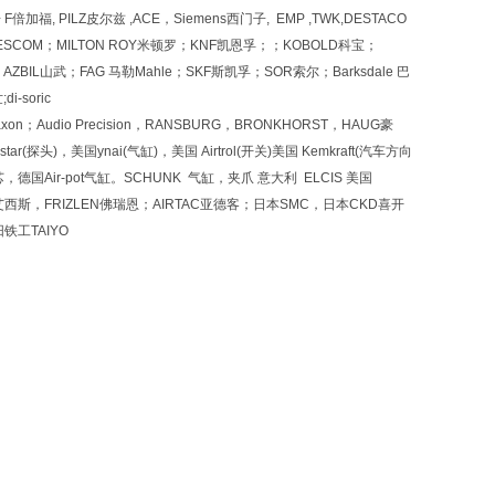
倍加福, PILZ皮尔兹 ,ACE，Siemens西门子, EMP ,TWK,DESTACO
berg,TESCOM；MILTON ROY米顿罗；KNF凯恩孚；；KOBOLD科宝；
ZBIL山武；FAG 马勒Mahle；SKF斯凯孚；SOR索尔；Barksdale 巴
-soric
URG；Maxon；Audio Precision，RANSBURG，BRONKHORST，HAUG豪
star(探头)，美国ynai(气缸)，美国 Airtrol(开关)美国 Kemkraft(汽车方向
，德国Air-pot气缸。SCHUNK 气缸，夹爪 意大利 ELCIS 美国
LCIS艾西斯，FRIZLEN佛瑞恩；AIRTAC亚德客；日本SMC，日本CKD喜开
铁工TAIYO