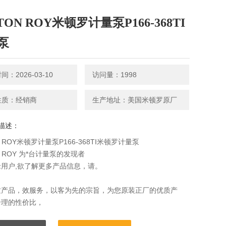
TON ROY米顿罗计量泵P166-368TI
泵
：2026-03-10
访问量：1998
性质：经销商
生产地址：美国米顿罗原厂
描述：
N ROY米顿罗计量泵P166-368TI米顿罗计量泵
N ROY 为*台计量泵的发现者
用户,欲了解更多产品信息，请。
质产品，效服务，以客为先的宗旨，为您原装正厂的优质产
合理的性价比，
交，热情周到的服务，从而赢得客户的*赞赏