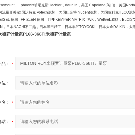
ount, ，phoenix菲尼克斯 ,lechler，deunlin，美国 Copeland(阀门)，美国North
low(流量开关)德国沃特克 Votech滤芯，美国纽金特 Nugent滤芯，美国贺利克HLCO滤芯
EIGEL 德国 FRIZLEN 德国 TIPPKEMPER MATRIX TWK，WEIGEL威格，E
EN，日本NACHI不二越，日本黑田精工，日本丰兴TOYOOKI，日本大金DAIKIN，太阳
Y米顿罗计量泵P166-368TI米顿罗计量泵
产品：
单位：
姓名：
电话：