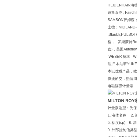
HEIDENHAIN海
迪斯泰克 , Fair
SAMSON萨姆森；
士德；MIDLAND-A
;Stäubli;PULS
格， 罗斯蒙特Rosem
盘)，美国Autof
WEBER 德国 W
理,日本油研YUK
本以优质产品，效
快捷的交，热情周到
电磁隔膜计量泵
MILTON RO
计量泵选型：为保
1. 液体名称 2. 流
5. 粘度(cp) 6
9. 外部控制信类