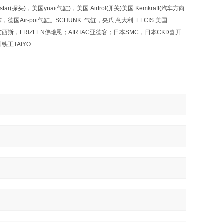
star(探头)，美国ynai(气缸)，美国 Airtrol(开关)美国 Kemkraft(汽车方向
，德国Air-pot气缸。SCHUNK 气缸，夹爪 意大利 ELCIS 美国
LCIS艾西斯，FRIZLEN佛瑞恩；AIRTAC亚德客；日本SMC，日本CKD喜开
铁工TAIYO