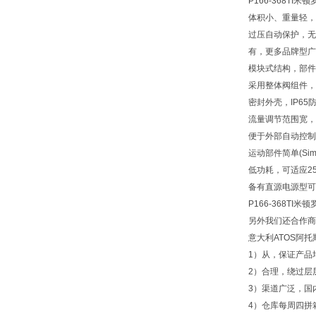
P166-368TI
体积小、重量轻，
过压自动保护，无
有，更多品牌型广
模块式结构，部件
采用整体阀组件，
密封外壳，IP65
流量调节范围宽，可
便于外部自动控制
运动部件简单(Sim
低功耗，可适应25
备有直源电源型可
P166-368TI米
另外我们还合作商了
意大利ATOS阿托
1）从，保证产品
2）合理，绕过层
3）渠道广泛，国
4）仓库每周四拼