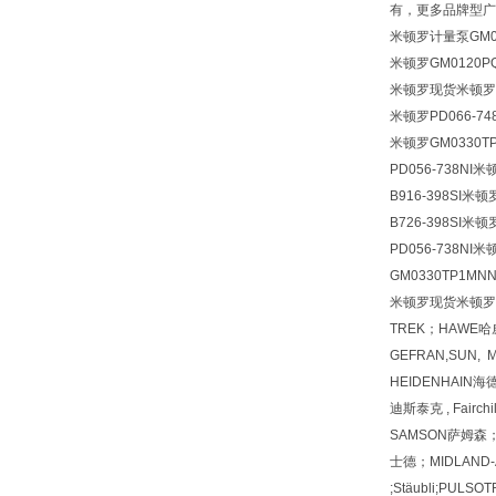
有，更多品牌型广
米顿罗计量泵GM0
米顿罗GM0120P
米顿罗现货米顿罗
米顿罗PD066-748
米顿罗GM0330
PD056-738N
B916-398SI
B726-398SI
PD056-738N
GM0330TP1
米顿罗现货米顿罗型 H
TREK；HAWE哈威
GEFRAN,SUN, 
HEIDENHAIN海
迪斯泰克 , Fair
SAMSON萨姆森；
士德；MIDLAND-A
;Stäubli;PULS