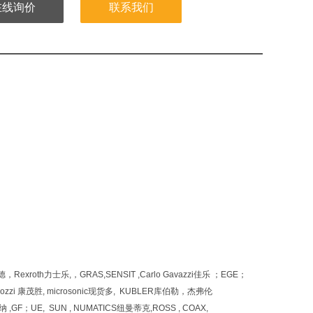
在线询价
联系我们
xroth力士乐,，GRAS,SENSIT ,Carlo Gavazzi佳乐 ；EGE；
ozzi 康茂胜, microsonic现货多, KUBLER库伯勒，杰弗伦
GF；UE, SUN , NUMATICS纽曼蒂克,ROSS , COAX,