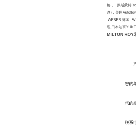
格， 罗斯蒙特Rosem
盘)，美国Autof
WEBER 德国 W
理,日本油研YUK
MILTON RO
您的
您的
联系