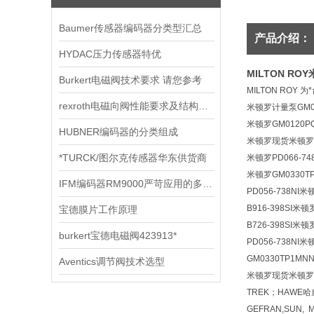
Baumer传感器编码器分类型汇总
产品介绍：
HYDAC压力传感器特优
MILTON RO
Burkert电磁阀技术要求 请您参考
MILTON ROY
rexroth电磁向阀性能要求及结构种类
米顿罗计量泵GM0
米顿罗GM0120P
HUBNER编码器的分类组成
米顿罗现货米顿罗
*TURCK/图尔克传感器华东供货商
米顿罗PD066-748
米顿罗GM0330
IFM编码器RM9000严苛应用的多圈编码器
PD056-738N
B916-398SI
宝德膜片工作原理
B726-398SI
burkert宝德电磁阀423913*
PD056-738N
GM0330TP1
Aventics调节阀技术选型
米顿罗现货米顿罗型 H
TREK；HAWE哈威
GEFRAN,SUN, 