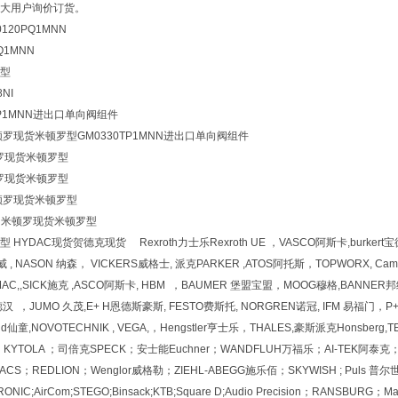
大用户询价订货。
120PQ1MNN
Q1MNN
型
NI
TP1MNN进出口单向阀组件
I米顿罗现货米顿罗型GM0330TP1MNN进出口单向阀组件
米顿罗现货米顿罗型
米顿罗现货米顿罗型
I米顿罗现货米顿罗型
MNN米顿罗现货米顿罗型
YDAC现货贺德克现货 Rexroth力士乐Rexroth UE ，VASCO阿斯卡,burkert宝德，Re
 , NASON 纳森， VICKERS威格士, 派克PARKER ,ATOS阿托斯，TOPWORX, Cam
MAC,,SICK施克 ,ASCO阿斯卡, HBM ，BAUMER 堡盟宝盟，MOOG穆格,BANNER邦纳 ,
德汉 ，JUMO 久茂,E+ H恩德斯豪斯, FESTO费斯托, NORGREN诺冠, IFM 易福门，P+ F
child仙童,NOVOTECHNIK , VEGA,，Hengstler亨士乐，THALES,豪斯派克Hons
KYTOLA ；司倍克SPECK；安士能Euchner；WANDFLUH万福乐；AI-TEK阿泰克；A
CS；REDLION；Wenglor威格勒；ZIEHL-ABEGG施乐佰；SKYWISH ; Puls 普尔世;di
OTRONIC;AirCom;STEGO;Binsack;KTB;Square D;Audio Precision；RANSB