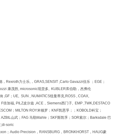
xroth力士乐,，GRAS,SENSIT ,Carlo Gavazzi佳乐 ；EGE；
ozzi 康茂胜, microsonic现货多, KUBLER库伯勒，杰弗伦
GF；UE, SUN , NUMATICS纽曼蒂克,ROSS , COAX,
倍加福, PILZ皮尔兹 ,ACE，Siemens西门子, EMP ,TWK,DESTACO
berg,TESCOM；MILTON ROY米顿罗；KNF凯恩孚；；KOBOLD科宝；
ZBIL山武；FAG 马勒Mahle；SKF斯凯孚；SOR索尔；Barksdale 巴
-soric
URG；Maxon；Audio Precision，RANSBURG，BRONKHORST，HAUG豪