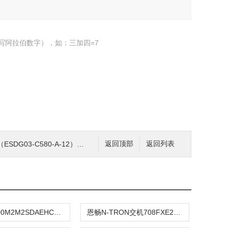
写阿拉伯数字），如：三加四=7
G03-C580-A-12）比例阀控制阀
返回顶部
返回列表
RS20-2400M2M2SDAEHC赫斯曼交机
恩畅N-TRON交机708FXE2-SC-15