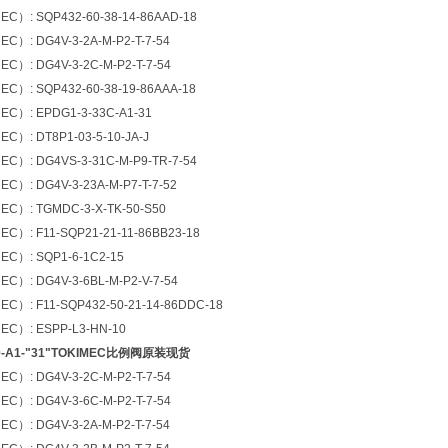
）: SQP432-60-38-14-86AAD-18
）: DG4V-3-2A-M-P2-T-7-54
）: DG4V-3-2C-M-P2-T-7-54
）: SQP432-60-38-19-86AAA-18
）: EPDG1-3-33C-A1-31
）: DT8P1-03-5-10-JA-J
）: DG4VS-3-31C-M-P9-TR-7-54
: DG4V-3-23A-M-P7-T-7-52
）: TGMDC-3-X-TK-50-S50
）: F11-SQP21-21-11-86BB23-18
）: SQP1-6-1C2-15
）: DG4V-3-6BL-M-P2-V-7-54
）: F11-SQP432-50-21-14-86DDC-18
）: ESPP-L3-HN-10
20-A1-"31"TOKIMEC比例阀原装现货
）: DG4V-3-2C-M-P2-T-7-54
）: DG4V-3-6C-M-P2-T-7-54
）: DG4V-3-2A-M-P2-T-7-54