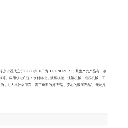
京计器成立于19888月10日为TECHNOPORT，其生产的产品有：液
服等。应用领域广泛：水利机械，液压机械、注塑机械、锻压机械、工
认为，对人类社会而言，真正重要的是“舒适、安心的液压产品”。无论是