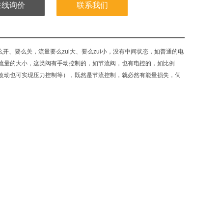
在线询价
联系我们
开、要么关，流量要么zui大、要么zui小，没有中间状态，如普通的电
流量的大小，这类阀有手动控制的，如节流阀，也有电控的，如比例
改动也可实现压力控制等），既然是节流控制，就必然有能量损失，伺