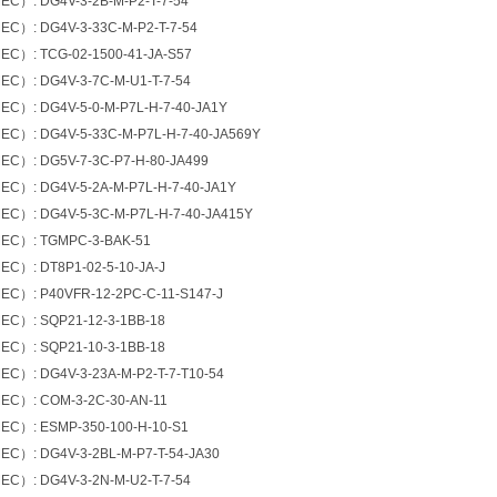
）: DG4V-3-2B-M-P2-T-7-54
）: DG4V-3-33C-M-P2-T-7-54
）: TCG-02-1500-41-JA-S57
）: DG4V-3-7C-M-U1-T-7-54
: DG4V-5-0-M-P7L-H-7-40-JA1Y
: DG4V-5-33C-M-P7L-H-7-40-JA569Y
）: DG5V-7-3C-P7-H-80-JA499
: DG4V-5-2A-M-P7L-H-7-40-JA1Y
: DG4V-5-3C-M-P7L-H-7-40-JA415Y
）: TGMPC-3-BAK-51
）: DT8P1-02-5-10-JA-J
）: P40VFR-12-2PC-C-11-S147-J
）: SQP21-12-3-1BB-18
）: SQP21-10-3-1BB-18
: DG4V-3-23A-M-P2-T-7-T10-54
）: COM-3-2C-30-AN-11
）: ESMP-350-100-H-10-S1
: DG4V-3-2BL-M-P7-T-54-JA30
）: DG4V-3-2N-M-U2-T-7-54