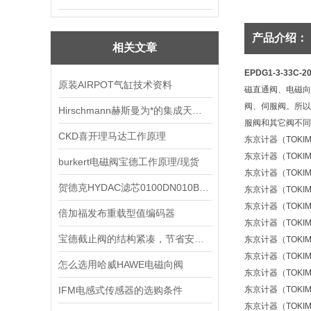
产品介绍：
相关文章
EPDG1-3-33C-
原装AIRPOT气缸技术资料
磁直通阀、电磁向
阀、伺服阀。所以
Hirschmann赫斯曼为*的集成天线系统制造商
服阀和其它阀不同
CKD喜开理马达工作原理
东京计器（TOKIMEC
东京计器（TOKIMEC
burkert电磁阀宝德工作原理/现货
东京计器（TOKIMEC
贺德克HYDAC滤芯0100DN010BN4HC供应
东京计器（TOKIMEC）
东京计器（TOKIMEC）
倍加福发布重载型值编码器
东京计器（TOKIMEC
宝德截止阀的结构紧凑，节省安装空间
东京计器（TOKIMEC）
东京计器（TOKIMEC
怎么选用哈威HAWE电磁向阀
东京计器（TOKIMEC
IFM电感式传感器的选购条件
东京计器（TOKIMEC
东京计器（TOKIMEC