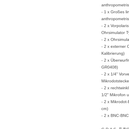
anthropometri
- 1 x Großes l
anthropometri
- 2 x Vorpolari
Ohrsimulator 
- 2 x Ohrsimul
- 2 x externer
Kalibrierung)
- 2 x Überwurf
GR0408)
- 2 x 1/4" Vorv
Mikrodotstecke
- 2 x rechtwink
1/2" Mikrofon u
- 2 x Mikrodot
cm)
- 2 x BNC-BNC