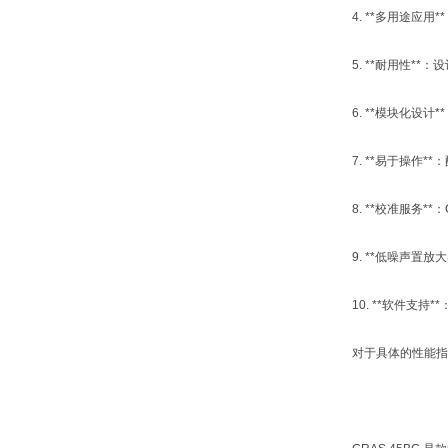
4. **多用途
5. **耐用性
6. **模块化
7. **易于操
8. **校准服务
9. **低噪声
10. **软件支
对于具体的性能指