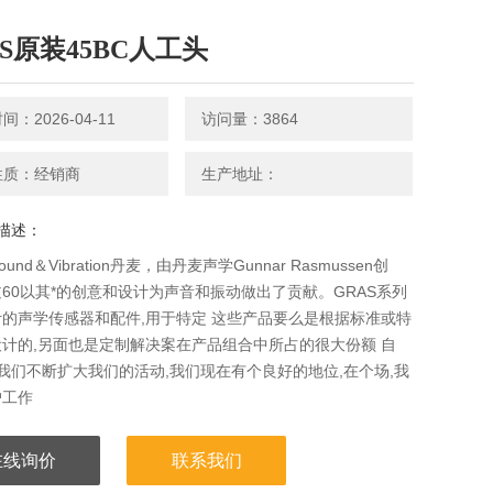
AS原装45BC人工头
：2026-04-11
访问量：3864
性质：经销商
生产地址：
描述：
Sound＆Vibration丹麦，由丹麦声学Gunnar Rasmussen创
60以其*的创意和设计为声音和振动做出了贡献。GRAS系列
的声学传感器和配件,用于特定 这些产品要么是根据标准或特
计的,另面也是定制解决案在产品组合中所占的很大份额 自
以,我们不断扩大我们的活动,我们现在有个良好的地位,在个场,我
户工作
在线询价
联系我们