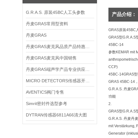
G.R.A.S. 原装45BC人工头参数
产品介绍：
丹麦GRAS常用型资料
GRAS原装45B
丹麦GRAS
GRAS型G.R.A.S
45BC-14
丹麦GRAS麦克风品质产品特惠供应
参数KEMAR mit M
丹麦GRAS麦克风中国销售
anthropometrisch
CCP)
丹麦GRAS端声学产品专业供应品牌
45BC-14GRAS型
MICRO DETECTORS传感器开关供应
GRAS 45BC-1
G.R.A.S. 丹麦GR
AVENTICS阀门专售
功能
Simrit密封件选型参考
2.
GRAS型G.R.A.
DYTRAN传感器6811A66清大图
G.R.A.S. 丹麦丹麦G
mit Verstärkung, 
Generator (inklus