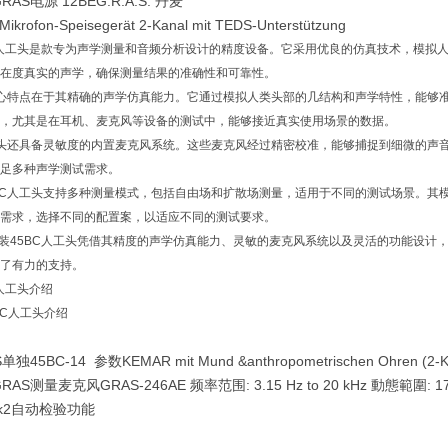
GRAS电源 12BE
G.R.A.S. 丹麦
rofon-Speisegerät 2-Kanal mit TEDS-Unterstützung
BC人工头是款专为声学测量和音频分析设计的精度设备。它采用优良的仿真技术，模
在度真实的声学，确保测量结果的准确性和可靠性。
核心特点在于其精确的声学仿真能力。它通过模拟人类头部的几结构和声学特性，能够
，尤其是在耳机、麦克风等设备的测试中，能够接近真实使用场景的数据。
工头还具备灵敏度的内置麦克风系统。这些麦克风经过精密校准，能够捕捉到细微的声
足多种声学测试需求。
BC人工头支持多种测量模式，包括自由场和扩散场测量，适用于不同的测试场景。其
需求，选择不同的配置案，以适应不同的测试要求。
原装45BC人工头凭借其精度的声学仿真能力、灵敏的麦克风系统以及灵活的功能设
了有力的支持。
C人工头介绍
45BC人工头介绍
S单独45BC-14 参数KEMAR mit Mund &anthropometrischen Ohren (2-K
GRAS测量麦克风GRAS-246AE 频率范围: 3.15 Hz to 20 kHz 動態範圍: 17 dB
eck2自动检验功能