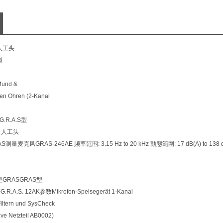
C人工头
型
und &
en Ohren (2-Kanal
G.R.A.S型
4，人工头
AS测量麦克风GRAS-246AE 频率范围: 3.15 Hz to 20 kHz 動態範圍: 17 dB(A) to 13
S型GRASGRAS型
.R.A.S. 12AK参数Mikrofon-Speisegerät 1-Kanal
Filtern und SysCheck
ive Netzteil AB0002)