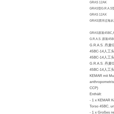
GRAS 12AK
GRAS型G.R.A.S
GRAS 12AX
GRAS漂洋过海从
GRAS原装45B
G.R.A.S. 原装
G.R.A.S. 丹麦
45BC-14人工头
45BC-14人工头
G.R.A.S. 丹麦
45BC-14人工头
KEMAR mit Mu
anthropometri
CCP)
Enthält:
- 1 x KEMAR K
Torso 45BC, un
- 1 x Großes r