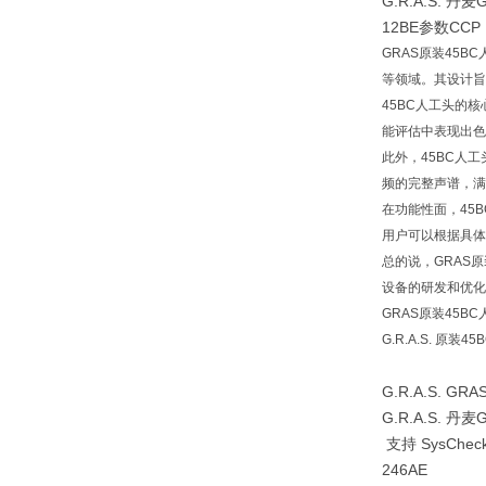
G.R.A.S. 丹麦
12BE参数CCP Mik
GRAS原装45
等领域。其设计旨
45BC人工头的
能评估中表现出色
此外，45BC人
频的完整声谱，满
在功能性面，45
用户可以根据具体
总的说，GRAS
设备的研发和优化
GRAS原装45B
G.R.A.S. 原装
G.R.A.S. GRA
G.R.A.S. 丹麦
支持 SysCh
246AE