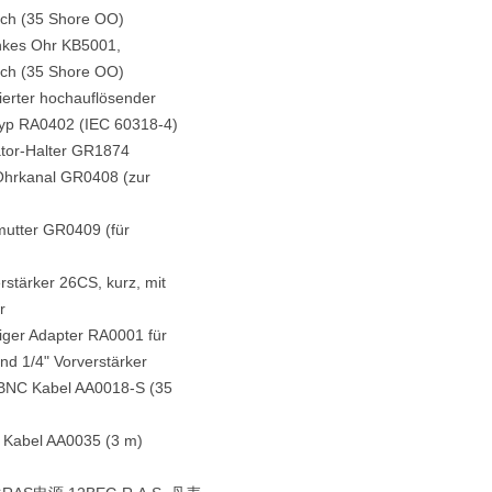
sch (35 Shore OO)
inkes Ohr KB5001,
sch (35 Shore OO)
sierter hochauflösender
Typ RA0402 (IEC 60318-4)
ator-Halter GR1874
 Ohrkanal GR0408 (zur
mutter GR0409 (für
erstärker 26CS, kurz, mit
r
liger Adapter RA0001 für
nd 1/4" Vorverstärker
-BNC Kabel AA0018-S (35
 Kabel AA0035 (3 m)