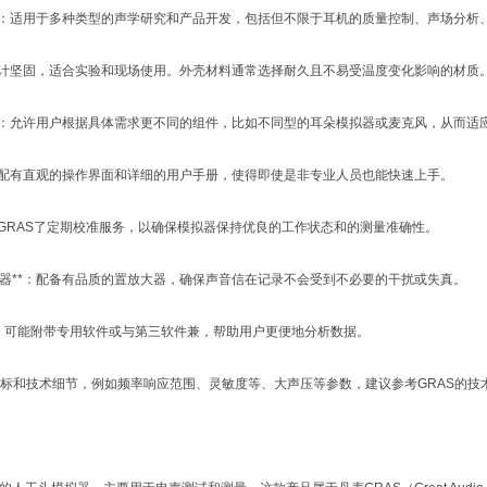
应用**：适用于多种类型的声学研究和产品开发，包括但不限于耳机的质量控制、声场分
**：设计坚固，适合实验和现场使用。外壳材料通常选择耐久且不易受温度变化影响的材质
设计**：允许用户根据具体需求更不同的组件，比如不同型的耳朵模拟器或麦克风，从而
作**：配有直观的操作界面和详细的用户手册，使得即使是非专业人员也能快速上手。
**：GRAS了定期校准服务，以确保模拟器保持优良的工作状态和的测量准确性。
置放大器**：配备有品质的置放大器，确保声音信在记录不会受到不必要的干扰或失真。
持**：可能附带专用软件或与第三软件兼，帮助用户更便地分析数据。
标和技术细节，例如频率响应范围、灵敏度等、大声压等参数，建议参考GRAS的技