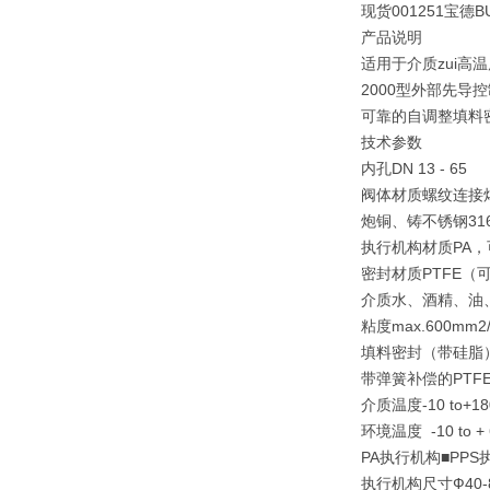
现货001251宝德B
产品说明
适用于介质zui高温
2000型外部先
可靠的自调整填料
技术参数
内孔DN 13 - 65
阀体材质螺纹连接
炮铜、铸不锈钢316
执行机构材质PA，
密封材质PTFE（可
介质水、酒精、油
粘度max.600mm2/
填料密封（带硅脂
带弹簧补偿的PTFE
介质温度-10 to+180
环境温度 -10 to + 60
PA执行机构■PPS
执行机构尺寸Ф40-