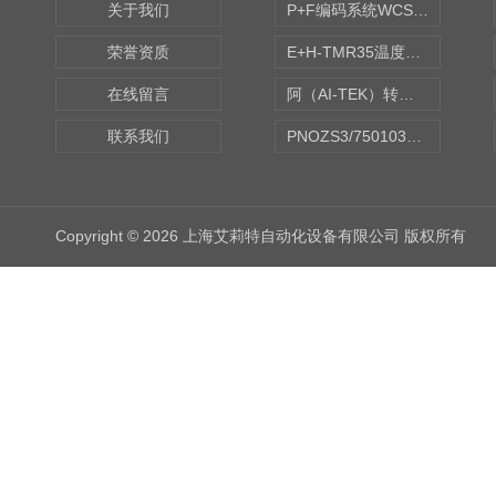
关于我们
P+F编码系统WCS读码器WCS2B-LS221
荣誉资质
E+H-TMR35温度传感器（体式和铠装热电偶、热电阻）
在线留言
阿（AI-TEK）转速表/*AI-TEK转速探头
联系我们
PNOZS3/750103皮尔兹PILZ安继电器合作商
Copyright © 2026 上海艾莉特自动化设备有限公司 版权所有