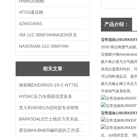
HAWE控制阀
ATOS液压阀
42AGGRAS
产品介绍：
XM-11C-986F/HHNASON开关
宝帝流体@BURKER
NASONXM-11C-986F/HH
2030 两位两通气动膜
宝德膜片阀membr
膜片将介质与大气隔
相关文章
其优点是密封性好，
可以同时满足压、真
膜片式截止阀工作压力可达
插装阀DVE08920-19-C-NTT到货清大图
可供纯气体系统用。
HYDAC压力传感器现货多多
意大利SENECA信转器专业销售
宝帝流体@BURKER
BARKSDALE巴士德压力开关如正确操作
霍伯纳HUBNER编码器的工作原理及优缺点
以、zui快的交货、