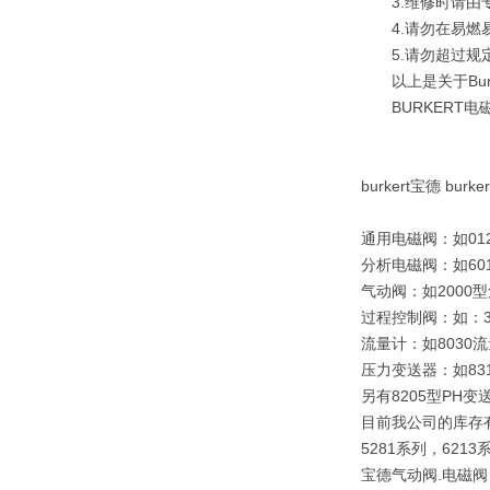
3.维修时请由专
4.请勿在易燃易
5.请勿超过规定
以上是关于Bur
BURKERT电磁阀
burkert宝德 bu
通用电磁阀：如0121
分析电磁阀：如6013
气动阀：如2000
过程控制阀：如：32
流量计：如8030
压力变送器：如831
另有8205型PH变
目前我公司的库存
5281系列，6213
宝德气动阀.电磁阀