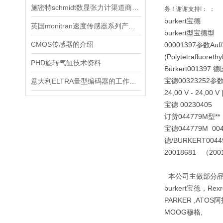
施密特schmidt数显张力计渠道商长供
务！谢谢支持!： ：
burkert宝德
英国monitran速度传感器系列产品优势供应
burkert型宝德型
CMOS传感器的介绍
00001397参数Auf/Zu V
(Polytetrafluore
PHD旋转气缸技术资料
Bürkert001397
宝德00323252参数Posit
意大利ELTRA量型编码器的工作原理、
24,00 V - 24,00 
宝德 00230405
订货044779M型**：0
宝德044779M 0044972
德/BURKERT
004
20018681 （20
本公司主做部分品牌b
burkert宝德，Re
PARKER ,ATOS阿
MOOG穆格,