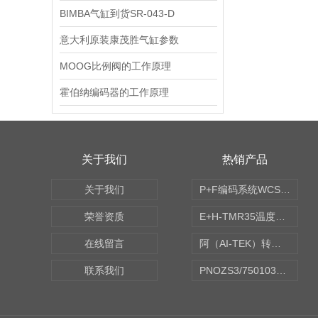
BIMBA气缸到货SR-043-D
意大利原装康茂胜气缸参数
MOOG比例阀的工作原理
霍伯纳编码器的工作原理
关于我们
热销产品
关于我们
P+F编码系统WCS读码器WCS2B-LS221
荣誉资质
E+H-TMR35温度传感器（体式和铠装热电偶、热电阻）
在线留言
阿（AI-TEK）转速表/*AI-TEK转速探头
联系我们
PNOZS3/750103皮尔兹PILZ安继电器合作商