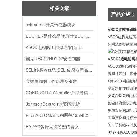
相关文章
产品介绍：
schmersal开关传感器模块
ASCO红帽电磁
BUCHER是什么品牌,瑞士BUCHER液压阀产品型详细介绍
ASCO红帽电磁阀
刻的流体控制应用
ASCO电磁阀工作原理*阿斯卡
施克UE42-2HD2D2安控制器
ASCO2通电磁阀
ASCO3通电磁
SELI传感器优势,SELI传感器产品型介绍
磁阀可常闭，常开
宝德角阀的工作原理及参数
4路ASCO电磁
冷凝水排放阀组件
CONDUCTIX-Wampfler产品分类介绍
安装ASCO阀门
集尘阀流量快开红
JohnsonControls调节阀现货
集团安装阀2路，
RTA-AUTOMATION网关435NBX-N700-D到货
手动复位阀是标准
闸，手柄结构以及
HYDAC贺德克滤芯型的含义
医疗/分析ASC