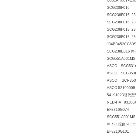
G651AR001P25
SCG238F016
SCG238F016 2
SCG238F016 2
SCG238F018 2
SCG238F018 2
J34BB452CG6
SCG238E016 
SCG551A001MS
ASCO SCG531
ASCO SCG35
ASCO SCR353
ASCO 52100009
54191023替代型5
RED-HAT 8316G
EF8316G074
SCG551A001MS
ACSO 报价SCG55
EF8210G101