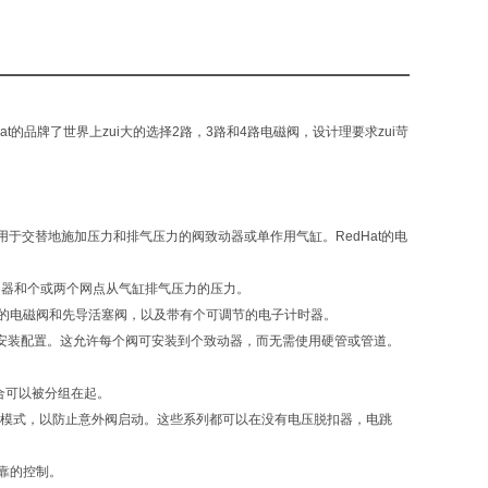
at的品牌了世界上zui大的选择2路，3路和4路电磁阀，设计理要求zui苛
于交替地施加压力和排气压力的阀致动器或单作用气缸。RedHat的电
动器和个或两个网点从气缸排气压力的压力。
t的电磁阀和先导活塞阀，以及带有个可调节的电子计时器。
连接和安装配置。这允许每个阀可安装到个致动器，而无需使用硬管或管道。
合可以被分组在起。
障模式，以防止意外阀启动。这些系列都可以在没有电压脱扣器，电跳
靠的控制。