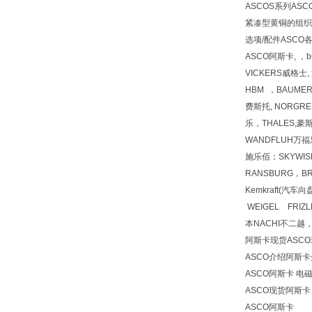
ASCOS系列AS
紧凑型黄铜的组织
选项/配件ASC
ASCO阿斯卡, ，bu
VICKERS威格士, 
HBM ，BAUMER
费斯托, NORGREN
乐，THALES,豪
WANDFLUH万福乐
施乐佰；SKYWISH ; 
RANSBURG，BRO
Kemkraft(汽车
WEIGEL FRI
本NACHI不二越
阿斯卡现货ASC
ASCO介绍阿斯卡
ASCO阿斯卡
电磁
ASCO现货阿斯
ASCO阿斯卡