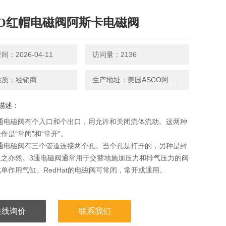
CO红帽电磁阀阿斯卡电磁阀
：2026-04-11
访问量：2136
性质：经销商
生产地址：美国ASCO阿斯卡
描述：
2通电磁阀有个入口和个出口，用允许和关闭流体流动。这两种
作是“常闭"和“常开"。
3通电磁阀有三个管道连接两个孔。当个孔是打开的，另种是封
反之亦然。3通电磁阀通常用于交替地施加压力和排气压力的阀
单作用气缸。RedHat的电磁阀可常闭，常开或通用。
在线询价
联系我们