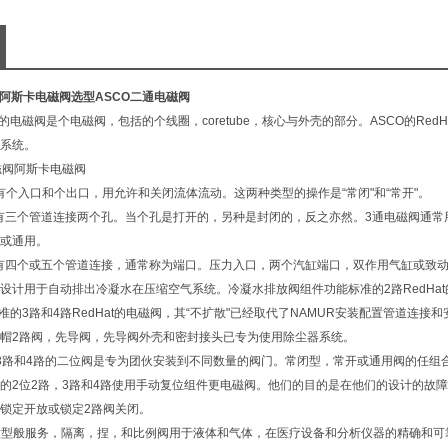
阀阿斯卡电磁阀
选型ASCO二通电磁阀
的电磁阀是个电磁阀，包括的个线圈，coretube，核心与外壳的部分。ASCO的RedH
系统。
有个入口和个出口，用允许和关闭流体流动。这两种类型的操作是“常闭"和“常开"。
阀有三个管道连接两个孔。当个孔是打开的，另种是封闭的，反之亦然。3通电磁阀通常用
或通用。
阀有四个或五个管道连接，通常称为端口。压力入口，两个汽缸端口，双作用气缸或致
设计用于自动排出冷凝水在压缩空气系统。冷凝水排放阀组件功能标准的2路RedHa
标准的3路和4路RedHat的电磁阀，其“不扩散"已经取代了NAMUR安装配置管道
帽2路阀，先导阀，先导阀外壳和密封接头已专为使用除尘器系统。
3路和4路的二位阀是专为团伙安装到不同数量的阀门。常闭型，常开或通用阀的任组
的2位2路，3路和4路使用手动复位组件更电磁阀。他们的目的是在他们的设计的故
锁定开放或锁定2路阀关闭。
O微型般服务，隔离，捏，和比例阀用于液体和气体，在医疗设备和分析仪器的精确和可