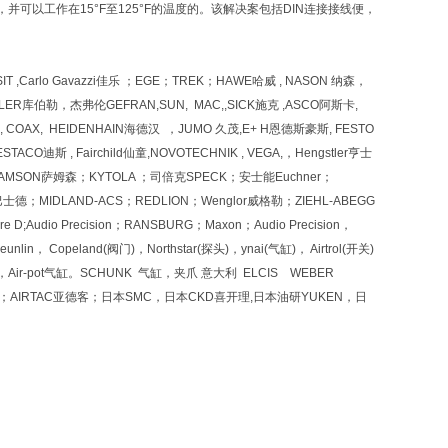
并可以工作在15°F至125°F的温度的。该解决案包括DIN连接接线便，
T ,Carlo Gavazzi佳乐 ；EGE；TREK；HAWE哈威 , NASON 纳森，
UBLER库伯勒，杰弗伦GEFRAN,SUN, MAC,,SICK施克 ,ASCO阿斯卡,
 COAX, HEIDENHAIN海德汉 ，JUMO 久茂,E+ H恩德斯豪斯, FESTO
CO迪斯 , Fairchild仙童,NOVOTECHNIK , VEGA,，Hengstler亨士
SAMSON萨姆森；KYTOLA ；司倍克SPECK；安士能Euchner；
士德；MIDLAND-ACS；REDLION；Wenglor威格勒；ZIEHL-ABEGG
are D;Audio Precision；RANSBURG；Maxon；Audio Precision，
， Copeland(阀门)，Northstar(探头)，ynai(气缸)， Airtrol(开关)
芯，Air-pot气缸。SCHUNK 气缸，夹爪 意大利 ELCIS WEBER
EN佛瑞恩；AIRTAC亚德客；日本SMC，日本CKD喜开理,日本油研YUKEN，日