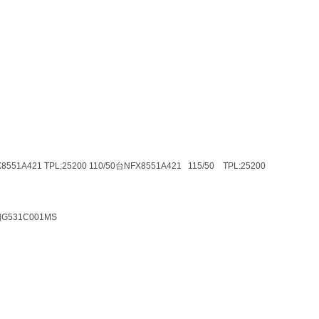
8551A421 TPL;25200 110/50
台NFX8551A421 115/50 TPL:25200
531C001MS