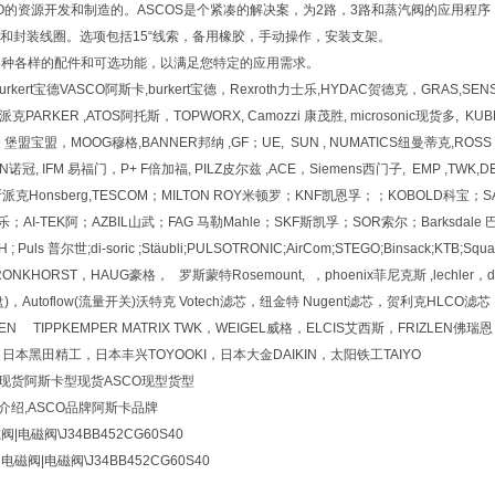
CO的资源开发和制造的。ASCOS是个紧凑的解决案，为2路，3路和蒸汽阀的应用程序，
和封装线圈。选项包括15“线索，备用橡胶，手动操作，安装支架。
O各种各样的配件和可选功能，以满足您特定的应用需求。
rkert宝德VASCO阿斯卡,burkert宝德，Rexroth力士乐,HYDAC贺德克，GRAS,SENSI
派克PARKER ,ATOS阿托斯，TOPWORX, Camozzi 康茂胜, microsonic现货多, K
 堡盟宝盟，MOOG穆格,BANNER邦纳 ,GF；UE, SUN , NUMATICS纽曼蒂克,ROSS ,
诺冠, IFM 易福门，P+ F倍加福, PILZ皮尔兹 ,ACE，Siemens西门子, EMP ,TWK,DESTA
斯派克Honsberg,TESCOM；MILTON ROY米顿罗；KNF凯恩孚；；KOBOLD科宝；
；AI-TEK阿；AZBIL山武；FAG 马勒Mahle；SKF斯凯孚；SOR索尔；Barksdale 巴
Puls 普尔世;di-soric ;Stäubli;PULSOTRONIC;AirCom;STEGO;Binsack;KTB;Squ
NKHORST，HAUG豪格， 罗斯蒙特Rosemount, ，phoenix菲尼克斯 ,lechler，deunlin
向盘)，Autoflow(流量开关)沃特克 Votech滤芯，纽金特 Nugent滤芯，贺利克HLCO滤
ZLEN TIPPKEMPER MATRIX TWK，WEIGEL威格，ELCIS艾西斯，FRIZL
，日本黑田精工，日本丰兴TOYOOKI，日本大金DAIKIN，太阳铁工TAIYO
O现货阿斯卡型现货ASCO现型货型
介绍,ASCO品牌阿斯卡品牌
阀|电磁阀\
J34BB452CG60S40
卡
电磁阀|电磁阀\
J34BB452CG60S40