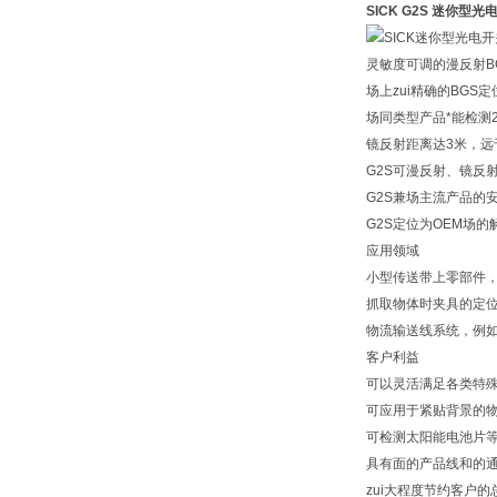
SICK G2S 迷你型光
灵敏度可调的漫反射BG
场上zui精确的BGS
场同类型产品*能检测
镜反射距离达3米，远
G2S可漫反射、镜反
G2S兼场主流产品的
G2S定位为OEM场的
应用领域
小型传送带上零部件，
抓取物体时夹具的定位
物流输送线系统，例
客户利益
可以灵活满足各类特
可应用于紧贴背景的
可检测太阳能电池片
具有面的产品线和的
zui大程度节约客户