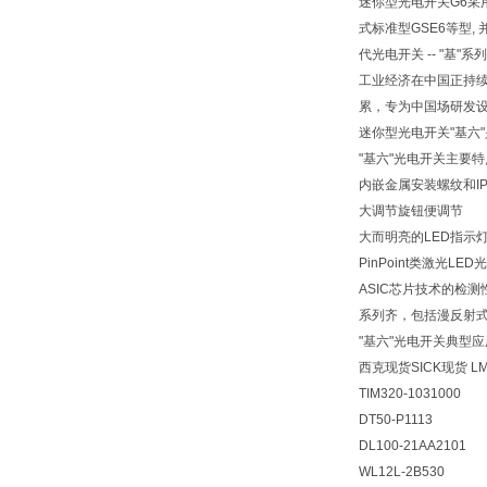
迷你型光电开关G6采用类
式标准型GSE6等型
代光电开关 -- "基"系列
工业经济在中国正持续
累，专为中国场研发设
迷你型光电开关"基六
"基六"光电开关主要
内嵌金属安装螺纹和I
大调节旋钮便调节
大而明亮的LED指示
PinPoint类激光L
ASIC芯片技术的检
系列齐，包括漫反射
"基六"光电开关典型
西克现货SICK现货
L
TIM320-1031000
DT50-P1113
DL100-21AA2101
WL12L-2B530