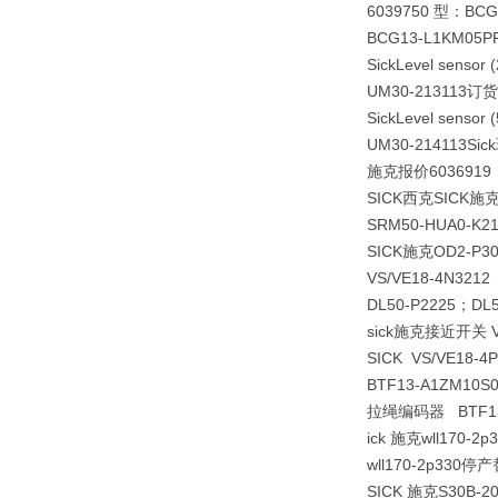
6039750 型：B
BCG13-L1KM05P
Sick
Level sensor 
UM30-213113订货
Sick
Level sensor 
UM30-21411
施克报价6036919
SICK西克SICK施
SRM50-HUA0-K
SICK施克OD2-P
VS/VE18-4N321
DL50-P2225；DL5
sick施克接近开关 VT
SICK VS/VE18-4
BTF13-A1ZM1
拉绳编码器 BTF13-
ick 施克wll170-2
wll170-2p33
SICK 施克S30B-2