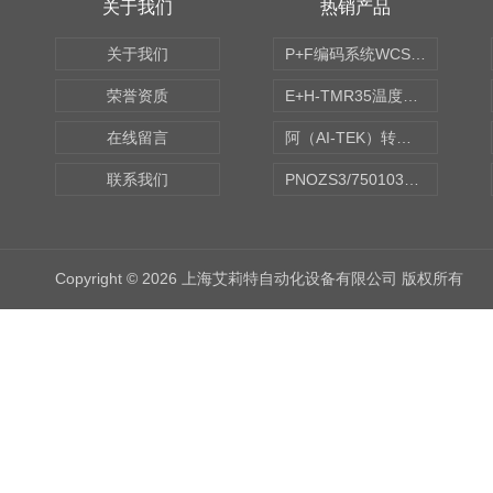
关于我们
热销产品
关于我们
P+F编码系统WCS读码器WCS2B-LS221
荣誉资质
E+H-TMR35温度传感器（体式和铠装热电偶、热电阻）
在线留言
阿（AI-TEK）转速表/*AI-TEK转速探头
联系我们
PNOZS3/750103皮尔兹PILZ安继电器合作商
Copyright © 2026 上海艾莉特自动化设备有限公司 版权所有