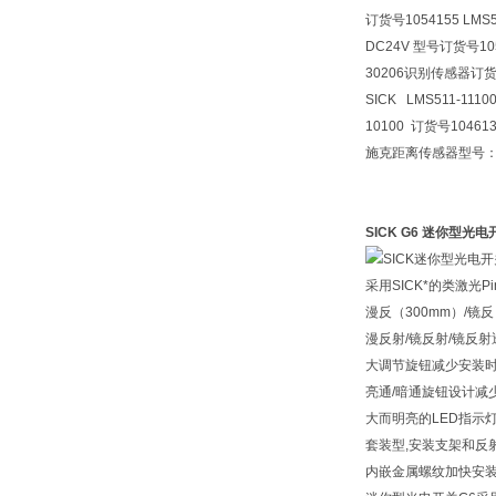
订货号1054155 LMS
DC24V 型号订货号1054
30206识别传感器订货号
SICK LMS511-111
10100 订货号104613
施克距离传感器型号：DL1
SICK G6 迷你型光电
采用SICK*的类激光P
漫反（300mm）/镜反
漫反射/镜反射/镜反
大调节旋钮减少安装
亮通/暗通旋钮设计减
大而明亮的LED指示
套装型,安装支架和反
内嵌金属螺纹加快安装