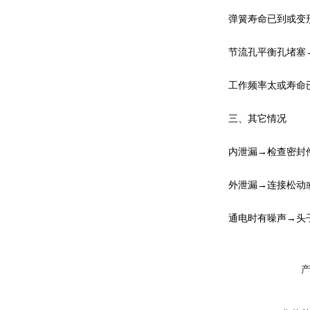
弹簧寿命已到或变
节流孔平衡孔堵塞
工作频率太或寿命
三、其它情况
内泄漏→检查密封
外泄漏→连接松动
通电时有噪声→头