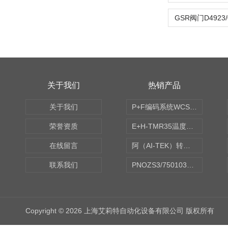
GSR阀门D4923/0
关于我们
热销产品
关于我们
P+F编码系统WCS读码器WCS2B-LS221
荣誉资质
E+H-TMR35温度传感器（体式和铠装热电偶、热电阻）
在线留言
阿（AI-TEK）转速表/*AI-TEK转速探头
联系我们
PNOZS3/750103皮尔兹PILZ安继电器合作商
Copyright © 2026 上海艾莉特自动化设备有限公司 版权所有