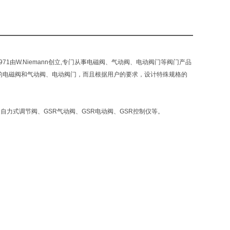
，1971由W.Niemann创立,专门从事电磁阀、气动阀、电动阀门等阀门产品
00）的电磁阀和气动阀、电动阀门，而且根据用户的要求，设计特殊规格的
R自力式调节阀、GSR气动阀、GSR电动阀、GSR控制仪等。