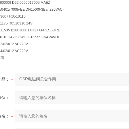
0009 D22 0605017005 MAEZ
401/7008/-EE DN150(0-3Bar 220VAC)
3607 R0510110
175 R0510310 24V
11535 B28030801.032XXPRESSURE
10 24V 6.8W 0.3-16bar G3/4 24VDC
/02/012 AC220V
/02/012 AC220V
作商
产品：
单位：
姓名：