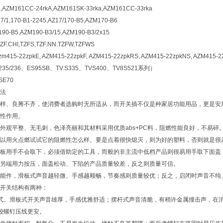
,AZM161CC-24rkA,AZM161SK-33rka,AZM161CC-33rka
7/1,170-B1-2245,AZ17/170-B5,AZM170-B6
90-B5,AZM190-B3/15,AZM190-B3/2x15
TZF.CHI,TZFS,TZF.NN.TZFW,TZFWS
zm415-22zpkE, AZM415-22zpkF, AZM415-22zpkRS, AZM415-22zpkNS, AZM415-2
35/236、ES95SB、TV.S335、TVS400、TV8S521系列）
SE70
法
样、良莠不齐，使消费者选购时无所适从，而开关插不仅是种家居功能用品，更是安
性作用。
外观平整、无毛刺，色泽亮丽和其材料采用优质abs+PC料，阻燃性能良好，不易
以用火点燃试试它的阻燃性怎么样。要是点着很快熄灭，则为好的塑料，否则就是很
板用手不会取下，必须借助定的工具，而般的非主流中低档产品则很易用手取下面盖
另端用力按压，面盖松动、下陷的产品质量较差，反之则质量可信。
能件，滑板式声音越轻微、手感越顺畅，节奏感则质量较优；反之，启闭时声音不纯
开关结构有两种：
式。滑板式开关声音雄厚，手感优雅舒适；摆杆式声音清脆，有稍许金属撞击声，在
较螺钉压线更安。