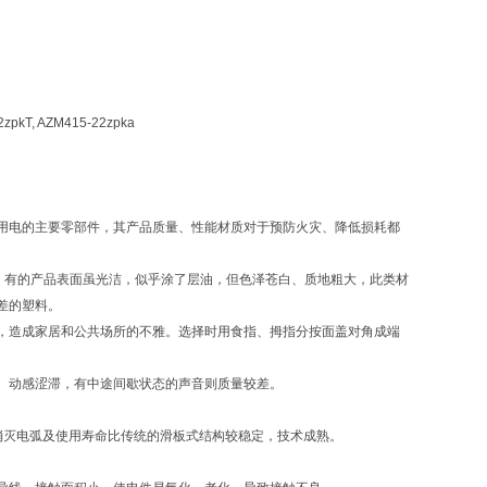
2zpkT, AZM415-22zpka
用电的主要零部件，其产品质量、性能材质对于预防火灾、降低损耗都
碎。有的产品表面虽光洁，似乎涂了层油，但色泽苍白、质地粗大，此类材
差的塑料。
，造成家居和公共场所的不雅。选择时用食指、拇指分按面盖对角成端
、动感涩滞，有中途间歇状态的声音则质量较差。
消灭电弧及使用寿命比传统的滑板式结构较稳定，技术成熟。