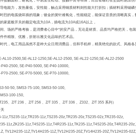
件接触面积，耐氧化，不易发生松动、接触不良等帮障；而后者螺钉在坚固时易压伤
导电能力，发热量低，安性能，触点采用铜质材料则性能大打折扣；插材料采用锡磷
时烈的电弧烧坏插的现象；镀金的簧针难氧化，性能稳定，能保证音质的清晰真实，
的家庭般开关的额定电流为10A，插电流为10A或16A以上，
间、场的严格考验，是消费者心目中*的安产品，无论是材质、品质均严格把关，包
件件精致、优雅，折射出雅文化品味的艺术品。
时代，电工用品虽然不是种大众日用消费品，但和手机样，精美绝伦的款式、风格各
E-AL10-2500,SE-AL12-1250,SE-AL12-2500, SE-AL22-1250,SE-AL22-2500
-P40-2500, SE-P40-5000, SE-P40-10000,
-P70-2500, SE-P70-5000, SE-P70-10000,
3-50-50, SMS3-75-100, SMS3-50-100,
SMS3-100-150,
、Z/T 236 、Z/T 256 、Z/T 335 、Z/T 336 、Z332、Z/T 355 系列）
开关
-11z,TS235-11z,TR235-11z,TS235-20z,TR235-20z,TS235-02z,TR235-02z,
35-11z,ZK235-11z,T4S235-11z,T4R235-11z,TK235-11z,T4S235-20z,T4R235-20z
1Z, TV12H235-11Z,TV14H235-11Z,TV12H235-20Z,TV14H235-20Z,TV12H235-02Z