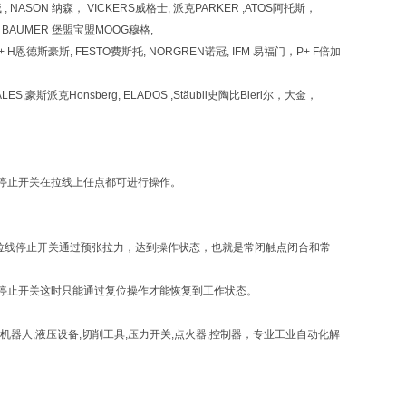
哈威 , NASON 纳森， VICKERS威格士, 派克PARKER ,ATOS阿托斯，
 HBM BAUMER 堡盟宝盟MOOG穆格,
,E+ H恩德斯豪斯, FESTO费斯托, NORGREN诺冠, IFM 易福门，P+ F倍加
ALES,豪斯派克Honsberg, ELADOS ,Stäubli史陶比Bieri尔，大金，
停止开关在拉线上任点都可进行操作。
紧急拉线停止开关通过预张拉力，达到操作状态，也就是常闭触点闭合和常
停止开关这时只能通过复位操作才能恢复到工作状态。
器,机器人,液压设备,切削工具,压力开关,点火器,控制器，专业工业自动化解