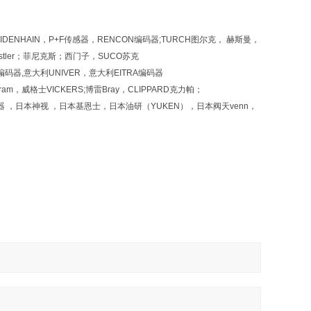
DENHAIN，P+F传感器，RENCON编码器;TURCH图尔克， 赫斯曼，
gstler；菲尼克斯；西门子，SUCO苏克
码器,意大利UNIVER，意大利EITRA编码器
fram，威格士VICKERS;博雷Bray，CLIPPARD克力帕；
 ，日本神视 ，日本基恩士，日本油研（YUKEN），日本阀天venn，