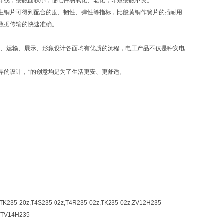
导线，接触面积小，使电件易氧化、老化，导致接触不良。
生铜片可得到配合的度、韧性、弹性等指标，比般黄铜作簧片的插耐用
数据传输的快速准确。
装、运输、展示、形象设计各面均有优质的流程，电工产品不仅是种安电
异的设计，*的创意均是为了生活更安、更舒适。
,TK235-20z,T4S235-02z,T4R235-02z,TK235-02z,ZV12H235-
,TV14H235-