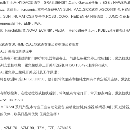
xroth力士乐,HYDAC贺德克，GRAS,SENSIT ,Carlo Gavazzi佳乐 ；EGE；HAWE
ozzi 康茂胜, microsonic, 杰弗伦GEFRAN,SUN, MAC,,SICK施克 ,ASCO阿斯卡,
, SUN , NUMATICS纽曼蒂克,ROSS , COAX, HEIDENHAIN海德汉 ，JUMO 久茂
iemens西门子, EMP ,TWK,
, Fairchild仙童,NOVOTECHNIK , VEGA,，Hengstler亨士乐，KUBLER库伯勒,TH
现货施迈赛SCHMERSAL型施迈赛施迈赛型施迈赛现货
SAL开关底优价供应中
安装在不能通过防护门保护的机器和设备上。与蘑菇头紧急停止按钮相比，紧急拉线
系列安监控模块，紧急拉线停止开关可达到EN ISO 13849-1控制等3或4。
RSAL紧急停止拉绳开关设计及工作原理：
符合欧洲标 准EN ISO 13850。他们的常闭触点和拉绳之间有个肯定断开连接。
有断线检测。在拉动拉线或拉线断裂，常闭触点肯定打开，常开触点闭合。紧急拉线
S 10/1S VD
MERSAL系列产品,本专业工业自动化设备,自动化控制,传感器,编码器,阀门,泵,过滤
的伙伴，欧美日品牌优势-值得您选择！
、AZM170、AZM190、TZM、TZF、AZM415