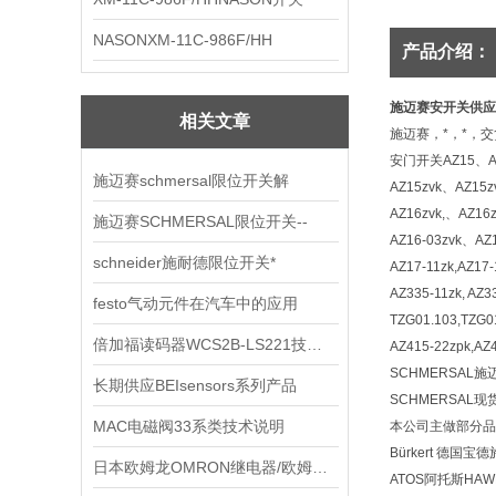
NASONXM-11C-986F/HH
产品介绍：
施迈赛安开关供应
相关文章
施迈赛，*，*，
安门开关AZ15、AZ
施迈赛schmersal限位开关解
AZ15zvk、AZ15z
AZ16zvk,、AZ16z
施迈赛SCHMERSAL限位开关--
AZ16-03zvk、AZ1
schneider施耐德限位开关*
AZ17-11zk,AZ17-
AZ335-11zk, AZ33
festo气动元件在汽车中的应用
TZG01.103,TZG0
倍加福读码器WCS2B-LS221技术资料
AZ415-22zpk,AZ4
SCHMERSAL
长期供应BEIsensors系列产品
SCHMERSAL
MAC电磁阀33系类技术说明
本公司主做部分品牌
Bürkert 德国
日本欧姆龙OMRON继电器/欧姆龙固态继电器选用条件及参数选择
ATOS阿托斯HA