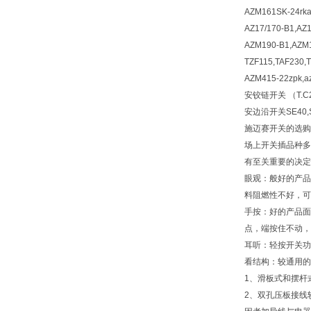
AZM161SK-24rka
AZ17/170-B1,AZ1
AZM190-B1,AZM1
TZF115,TAF230,
AZM415-22zpk,a
安铰链开关 （T.C2
安边沿开关SE40,
施迈赛开关的选购
场上开关插品种多
有至关重要的决定
眼观：般好的产品
料阻燃性不好，可
手按：好的产品面
点，端按住不动，
耳听：轻按开关功
看结构：较通用的
1、滑板式和摆杆
2、双孔压板接线