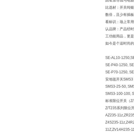
因者加导线与电器
比选材：开关纯银
数倍，且少有插板
看标识：场上常用
认品牌：产品经时
工功能用品，更是
如今是个追时尚的
SE-AL10-1250,S
SE-P40-1250, SE
SE-P70-1250, SE
安地毯开关SMS3
SMS3-25-50, SMS
SMS3-100-100, 
标准限位开关（Z/T235
Z/T235系列限位
AZ235-11z,ZR235
Z4S235-11z,Z4R2
11Z,ZV14H235-1