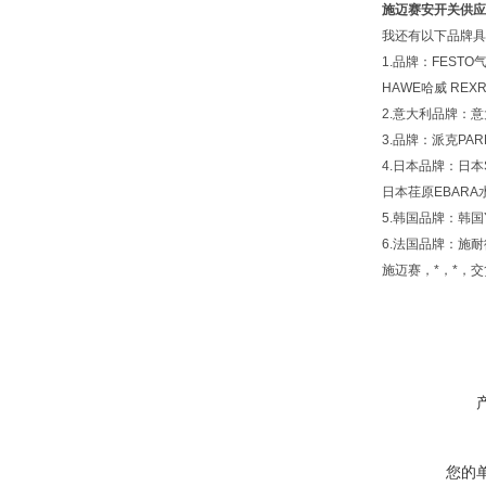
施迈赛安开关供应
我还有以下品牌具
1.品牌：FEST
HAWE哈威 REX
2.意大利品牌：意
3.品牌：派克PARK
4.日本品牌：日本
日本荏原EBARA
5.韩国品牌：韩国
6.法国品牌：施耐
施迈赛，*，*，
您的