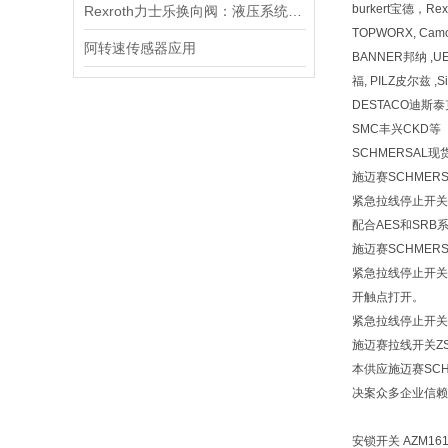
burkert宝德，Re
Rexroth力士乐换向阀：液压系统的“神经突触”与动作指挥官
TOPWORX, Cam
阿转速传感器应用
BANNER邦纳 ,UE
福, PILZ皮尔兹 ,S
DESTACO迪斯泰克 
SMC丰兴CKD等
SCHMERSAL
施迈赛SCHMER
紧急拉线停止开关
配合AES和SRB
施迈赛SCHME
紧急拉线停止开关
开触点打开。
紧急拉线停止开关
施迈赛拉线开关ZS75
本供应施迈赛SCH
决案众多企业信赖
安锁开关 AZM161