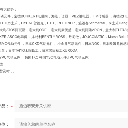
有大优势：
O气动元件，宝德BURKERT电磁阀，海隆，诺冠，PILZ继电器，IFM传感器 ，海德汉HEI
ROTH力士乐，HYDAC贺德克，E+H，RECHNER，施迈赛Schmersal，亨士乐Hen
大利ATOS阿托斯，意大利ODE ，意大利康茂盛，意大利阿隆ARON，意大利ELTRA编
ER,ASCO电磁阀，,本特利BENTLY,ROSS，丹尼逊，JOUCOMATIC，Marsh Bello
SMC气动元件 ，日本CKD气动元件， 小金井气动元件，日本NOK，日本欧姆龙传感器
水泵；日本TAIYO太阳铁工，日本黑田精工KURODA
YPC气动元件， 韩国TKC 韩国YSC气动元件,TPC气动元件;
德
交货及时，。
产品：
单位：