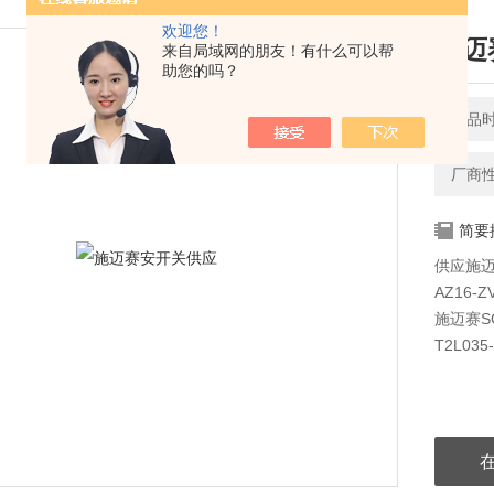
欢迎您！
施迈
来自局域网的朋友！有什么可以帮
助您的吗？
产品时间
厂商
简要
供应施迈赛
AZ16-
施迈赛SC
T2L03