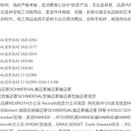
经时间、场的严格考验，是消费者心目中*的安产品，无论是材质、品质均
不仅是种安电工功能用品，更是件件精致、优雅，折射出雅文化品味的艺
尚的时代，电工用品虽然不是种大众日用消费品，但和手机样，精美绝伦的
L安开关AZ 16ZI-2053
L安开关AZ 16ZI-2177
L安开关AZ 16ZI-2024
L安开关AZ 16ZI-B6
L安开关AZ 16ZI-B1
L安开关AZ 17-02ZRK
安开关AZ 17-02ZRK-2243-1-5.0M
L施迈赛SCHMERSAL施迈赛施迈赛施迈赛
L现货施迈赛SCHMERSAL型施迈赛施迈赛型施迈赛现货
牌REXROTH力士乐 Rexroth现货力士乐现货 阿托斯ATOS派克现货P
士乐Bürkert 德国宝德施迈赛SCHMERSAL施迈赛施迈赛 阿斯卡ASCO S
burkert宝德：派克PARKER ；ATOS阿托斯HAWE哈威HAWE哈威HAW
Rexroth力士乐,HYDAC贺德克，GRAS,SENSIT ,Carlo Gavazzi佳乐 