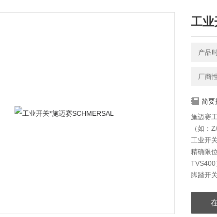
工业
产品时间
厂商
简要
施迈赛工
（如：Z/
工业开关
精确限位
TVS40
脚踏开关 
11）等