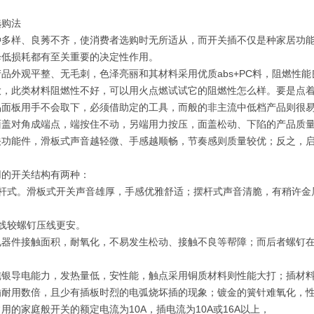
选购法
种多样、良莠不齐，使消费者选购时无所适从，而开关插不仅是种家居功
降低损耗都有至关重要的决定性作用。
品外观平整、无毛刺，色泽亮丽和其材料采用优质abs+PC料，阻燃性
大，此类材料阻燃性不好，可以用火点燃试试它的阻燃性怎么样。要是点
品面板用手不会取下，必须借助定的工具，而般的非主流中低档产品则很
面盖对角成端点，端按住不动，另端用力按压，面盖松动、下陷的产品质
关功能件，滑板式声音越轻微、手感越顺畅，节奏感则质量较优；反之，
用的开关结构有两种：
摆杆式。滑板式开关声音雄厚，手感优雅舒适；摆杆式声音清脆，有稍许金
。
线较螺钉压线更安。
电器件接触面积，耐氧化，不易发生松动、接触不良等帮障；而后者螺钉
纯银导电能力，发热量低，安性能，触点采用铜质材料则性能大打；插材
插耐用数倍，且少有插板时烈的电弧烧坏插的现象；镀金的簧针难氧化，
用的家庭般开关的额定电流为10A，插电流为10A或16A以上，