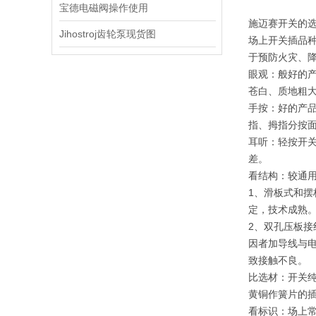
宝德电磁阀操作使用
施迈赛开关的
Jihostroj齿轮泵现货图
场上开关插品
于预防火灾、
眼观：般好的产
苍白、质地粗
手按：好的产
指、拇指分按
耳听：轻按开
差。
看结构：较通
1、滑板式和
定，技术成熟
2、双孔压板接
因者加导线与
致接触不良。
比选材：开关
黄铜作簧片的
看标识：场上常