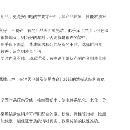
能用品，更是安用电的主要零部件，其产品质量、性能材质对
能良好，不易碎。有的产品表面虽光洁，似乎涂了层油，但色泽
着很快熄灭，则为好的塑料，否则就是很差的塑料。
易用手取下面盖，造成家居和公共场所的不雅。选择时用食
量较差，反之则质量可信。
启闭时声音不纯、动感涩滞，有中途间歇状态的声音则质量较
属撞击声，在消灭电弧及使用寿命比传统的滑板式结构较稳
在坚固时易压伤导线，接触面积小，使电件易氧化、老化，导
料采用锡磷生铜片可得到配合的度、韧性、弹性等指标，比般
性能稳定，能保证音质的清晰真实，数据传输的快速准确。