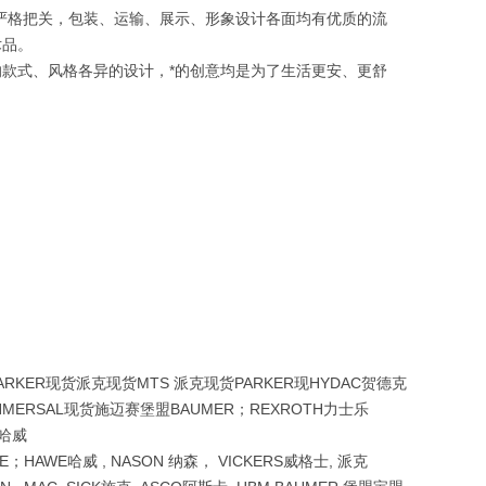
严格把关，包装、运输、展示、形象设计各面均有优质的流
术品。
款式、风格各异的设计，*的创意均是为了生活更安、更舒
ARKER现货派克现货MTS 派克现货PARKER现HYDAC贺德克
CHMERSAL现货施迈赛堡盟BAUMER；REXROTH力士乐
E哈威
；EGE；HAWE哈威 , NASON 纳森， VICKERS威格士, 派克