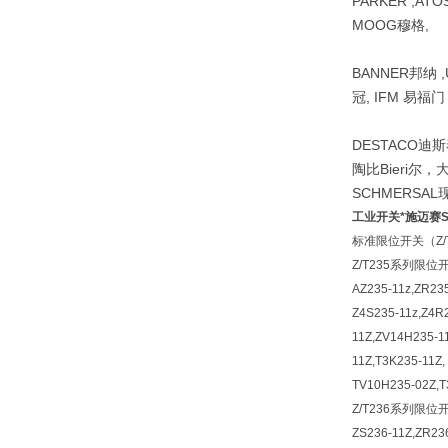
PARKER ,AT
MOOG穆格,
BANNER邦纳 ,
冠, IFM 易福门
DESTACO迪斯泰克
陶比Bieri尔
SCHMERSA
工业开关*施迈赛S
标准限位开关（Z/T235
Z/T235系列限位
AZ235-11z,ZR235
Z4S235-11z,Z4R2
11Z,ZV14H235-1
11Z,T3K235-11Z,
TV10H235-02Z,T
Z/T236系列限位
ZS236-11Z,ZR236