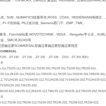
OS阿托斯，TOPWORX, Camozzi 康茂胜, microsonic, 杰弗伦GEFRAN,
UE, SUN , NUMATICS纽曼蒂克,ROSS , COAX, HEIDENHAIN海德
，P+ F倍加福, PILZ皮尔兹 ,Siemens西门子, EMP ,TWK,
 , Fairchild仙童,NOVOTECHNIK , VEGA,，Hengstler亨士乐，KUBL
，大金，SMC丰兴CKD等
L现货施迈赛SCHMERSAL型施迈赛施迈赛型施迈赛现货
CHMERSAL
、Z/T 236 、Z/T 256 、Z/T 335 、Z/T 336 、Z332、Z/T 355 系列）
开关
-11z,TS235-11z,TR235-11z,TS235-20z,TR235-20z,TS235-02z,TR235-02z,
35-11z,ZK235-11z,T4S235-11z,T4R235-11z,TK235-11z,T4S235-20z,T4R235-20z
1Z, TV12H235-11Z,TV14H235-11Z,TV12H235-20Z,TV14H235-20Z,TV12H235-02Z
 TV10H235-20Z,T3K235-20Z,
3K235-02Z,Z4K235-11Z,ZK4235-11Z,T4K235-11Z,TK4235-11Z,T4K235-20Z,TK423
开关
-11Z,TS236-11Z,TR236-11Z,TS236-20Z,TR236-20Z, TS236-02Z,TR236-02Z,