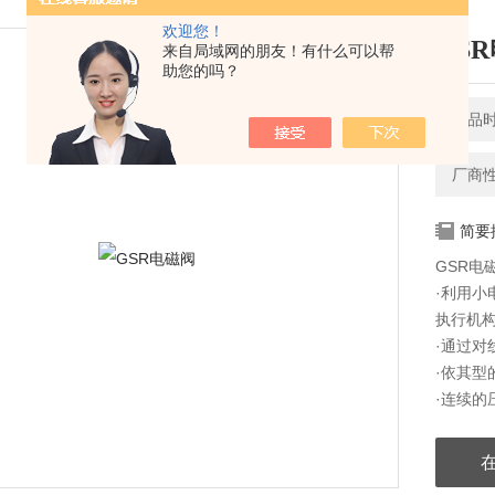
欢迎您！
GS
来自局域网的朋友！有什么可以帮
助您的吗？
产品时间
厂商
简要
GSR电
·利用小
执行机
·通过
·依其型
·连续
·如果