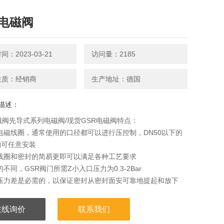
R电磁阀
：2023-03-21
访问量：2185
性质：经销商
生产地址：德国
描述：
磁阀先导式系列电磁阀/现货GSR电磁阀特点：
电磁线圈，通常使用的口径都可以进行压控制，DN50以下的
构可任意安装
对线圈和密封的简易更即可以满足各种工艺要求
的不同，GSR阀门所需Z小入口压力为0.3-2Bar
的压力差是必需的，以保证密封从密封面安可靠地提起和放下
在阀门开启时，压差下降，执行机构的行程将减少。
在线询价
联系我们