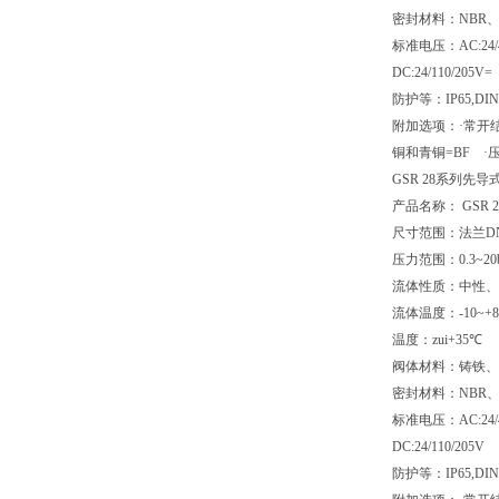
密封材料：NBR、F
标准电压：AC:24/42/
DC:24/110/205V=
防护等：IP65,DIN
附加选项：·常开结构=
铜和青铜=BF ·压可
GSR 28系列先
产品名称： GSR
尺寸范围：法兰DN1
压力范围：0.3~20b
流体性质：中性、
流体温度：-10~+8
温度：zui+35℃
阀体材料：铸铁、
密封材料：NBR、
标准电压：AC:24/42/
DC:24/110/205V
防护等：IP65,DIN