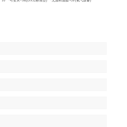
5，T6 ·可变关=SR(DN32标准型) ·无油和油脂=OF(氧气设备)