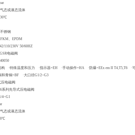
ar
气态或液态流体
30℃
不锈钢
FKM、EPDM
110/230V 50/60HZ
V，GSR电磁阀
40050
 ·特殊温度和压力 ·指示器=EH ·手动操作=HA ·防爆=EEx em II T4,T5,T6
和青铜=BF ·大口径G1/2~G3
导式压电磁阀
 46系列先导式压电磁阀
4~G1
r
气态或液态流体
0℃