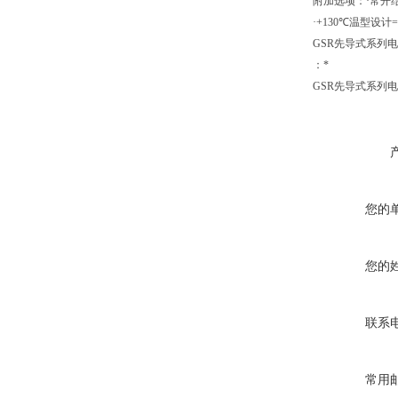
附加选项：·常开结构
·+130℃温型设计
GSR先导式系列电
：*
GSR先导式系列电
您的
您的
联系
常用