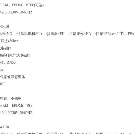
KM、EPDM、PTFE(可选)
110/230V 50/60HZ
40050
NO ·特殊温度和压力 ·指示器=EH ·手动操作=HA ·防爆=EEx em II T4，EEx m
达450bar
导式电磁阀
 28系列先导式电磁阀
5-DN50
ar
气态或液态流体
0℃
铸钢、不锈钢
FKM、EPDM(可选)
110/230V 50/60HZ
40050