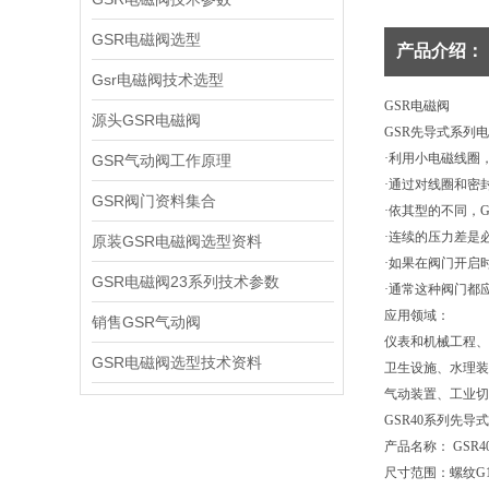
GSR电磁阀选型
产品介绍：
Gsr电磁阀技术选型
GSR电磁阀
源头GSR电磁阀
GSR先导式系列电
·利用小电磁线圈
GSR气动阀工作原理
·通过对线圈和密
GSR阀门资料集合
·依其型的不同，GS
·连续的压力差是
原装GSR电磁阀选型资料
·如果在阀门开启
GSR电磁阀23系列技术参数
·通常这种阀门都
应用领域：
销售GSR气动阀
仪表和机械工程、
GSR电磁阀选型技术资料
卫生设施、水理装
气动装置、工业切
GSR40系列先导
产品名称： GSR
尺寸范围：螺纹G1/