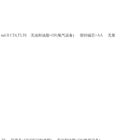
d II CT4,T5,T6 ·无油和油脂=OF(氧气设备) ·密封磁芯=AA ·无黄