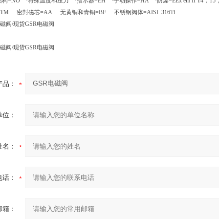
=NO ·特殊温度和压力 ·指示器=EH ·手动操作=HA ·防爆=EEx em II T4，T
=TM ·密封磁芯=AA ·无黄铜和青铜=BF ·不锈钢阀体=AISI 316Ti
磁阀/现货GSR电磁阀
磁阀/现货GSR电磁阀
产品：
单位：
姓名：
电话：
邮箱：