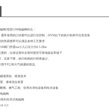
磁阀/现货GSR电磁阀特点：
，通常使用的口径都可以进行压控制，DN50以下的执行机构可任意安装
封的简易更即可以满足各种工艺要求
R阀门所需zui小入口压力为0.3-2Bar
必需的，以保证密封从密封面安可靠地提起和放下
时，压差下降，执行机构的行程将减少。
应用于P口和大气相通的情况。
罐溉系统、喷泉技术
置、液体混合装置
断阀、燃气工程、饮用水净化设备和给水设备
式电磁阀
40系列先导式电磁阀
4~G3