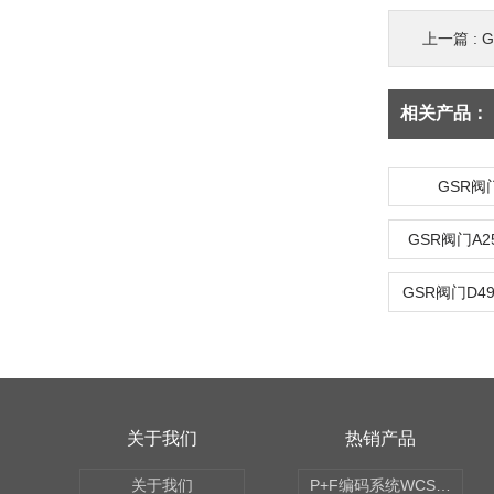
上一篇 :
G
相关产品：
GSR阀门
GSR阀门A25
GSR阀门D492
关于我们
热销产品
关于我们
P+F编码系统WCS读码器WCS2B-LS221