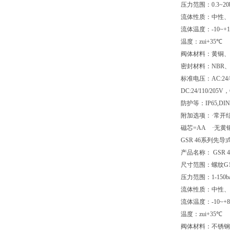
压力范围：0.3~20b
流体性质：中性、
流体温度：-10~+1
温度：zui+35℃
阀体材料：黄铜、
密封材料：NBR、
标准电压：AC:24/42/
DC:24/110/205
防护等：IP65,DIN
附加选项：·常开结构
磁芯=AA ·无黄铜
GSR 46系列先
产品名称： GSR
尺寸范围：螺纹G1/
压力范围：1-150ba
流体性质：中性、
流体温度：-10~+8
温度：zui+35℃
阀体材料：不锈钢