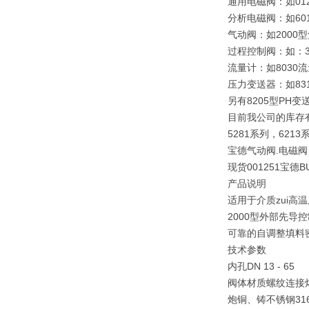
通用电磁阀：如0121
分析电磁阀：如6013
气动阀：如2000
过程控制阀：如：32
流量计：如8030
压力变送器：如831
另有8205型PH变
目前我公司的库存
5281系列，6213
宝德气动阀.电磁阀
现货001251宝德B
产品说明
适用于介质zui高温
2000型外部先
可靠的自调整填料
技术参数
内孔DN 13 - 65
阀体材质螺纹连接
炮铜、铸不锈钢316