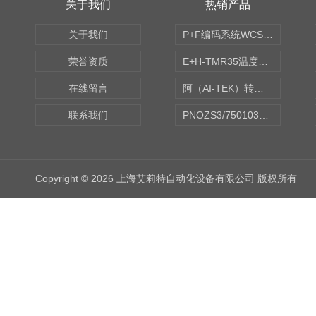
关于我们
热销产品
关于我们
P+F编码系统WCS读码器WCS2B-LS221
荣誉资质
E+H-TMR35温度传感器（体式和铠装热电偶、热电阻）
在线留言
阿（AI-TEK）转速表/*AI-TEK转速探头
联系我们
PNOZS3/750103皮尔兹PILZ安继电器合作商
Copyright © 2026 上海艾莉特自动化设备有限公司 版权所有