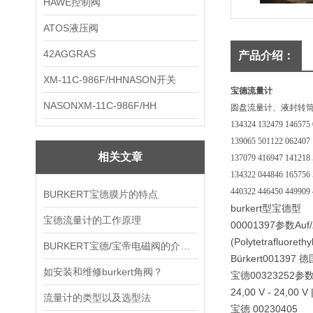
HAWE控制阀
ATOS液压阀
42AGGRAS
产品介绍：
XM-11C-986F/HHNASON开关
宝德流量计
NASONXM-11C-986F/HH
圆盘流量计、液封转
134324 132479 146575
139065 501122 062407
相关文章
137079 416947 141218
134322 044846 165756
440322 446450 449909 
BURKERT宝德膜片的特点
burkert型宝德型
宝德流量计的工作原理
00001397参数Auf/Zu V
(Polytetrafluore
BURKERT宝德/宝帝电磁阀的介质特性
Bürkert001397
如安装和维修burkert角阀？
宝德00323252参数Posit
24,00 V - 24,00 
流量计的类型以及选型法
宝德 00230405