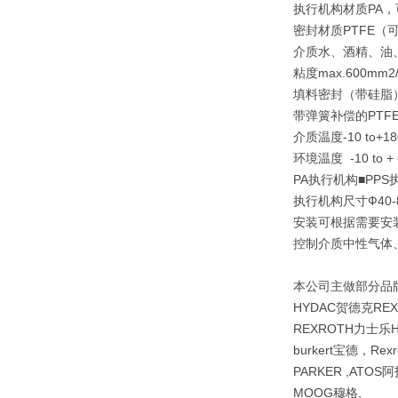
执行机构材质PA，
密封材质PTFE（可
介质水、酒精、油
粘度max.600mm2/
填料密封（带硅脂
带弹簧补偿的PTFE
介质温度-10 to+180
环境温度 -10 to + 60
PA执行机构■PPS
执行机构尺寸Ф40-
安装可根据需要安
控制介质中性气体
本公司主做部分品牌b
HYDAC贺德克RE
REXROTH力士乐H
burkert宝德，Re
PARKER ,ATOS阿
MOOG穆格,