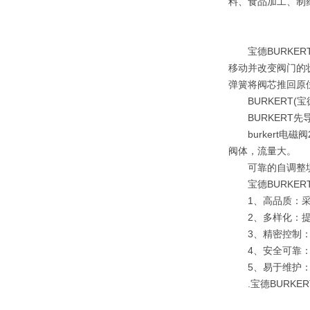
料、食品加工、制
宝德BURKER
移动并改变阀门的
弹簧将阀芯推回原
BURKERT(
BURKERT先导
burkert电
阀体，流量大。
可靠的自调整填料
宝德BURKER
1、高品质：采用
2、多样化：提供
3、精密控制：采
4、安全可靠：具
5、易于维护：
.宝德BURKER