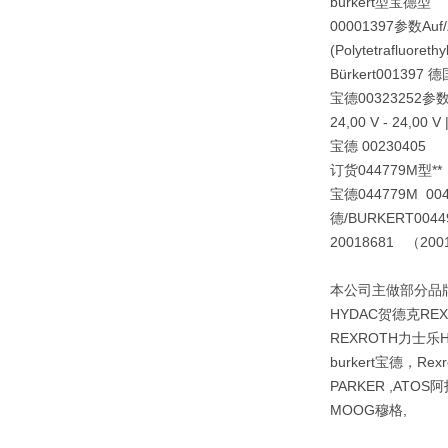
burkert型宝德型
00001397参数Auf/Zu V
(Polytetrafluore
Bürkert001397 
宝德00323252参数Posit
24,00 V - 24,00 V
宝德 00230405
订货044779M型**：0
宝德044779M 0044972
德/BURKERT
004
20018681 （20
本公司主做部分品牌b
HYDAC贺德克RE
REXROTH力士乐H
burkert宝德，Re
PARKER ,ATOS阿
MOOG穆格,