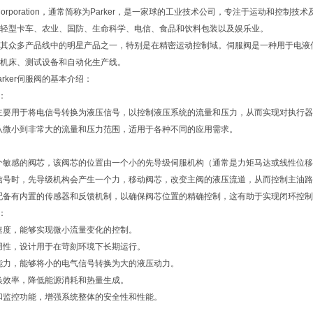
nifin Corporation，通常简称为Parker，是一家球的工业技术公司，专注于运动
轻型卡车、农业、国防、生命科学、电信、食品和饮料包装以及娱乐业。
服阀是其众多产品线中的明星产品之一，特别是在精密运动控制域。伺服阀是一种用于电
机床、测试设备和自动化生产线。
rker伺服阀的基本介绍：
*：
伺服阀主要用于将电信号转换为液压信号，以控制液压系统的流量和压力，从而实现对执
从微小到非常大的流量和压力范围，适用于各种不同的应用需求。
个敏感的阀芯，该阀芯的位置由一个小的先导级伺服机构（通常是力矩马达或线性位
信号时，先导级机构会产生一个力，移动阀芯，改变主阀的液压流道，从而控制主油
配备有内置的传感器和反馈机制，以确保阀芯位置的精确控制，这有助于实现闭环控
*：
速度，能够实现微小流量变化的控制。
用性，设计用于在苛刻环境下长期运行。
能力，能够将小的电气信号转换为大的液压动力。
换效率，降低能源消耗和热量生成。
和监控功能，增强系统整体的安全性和性能。