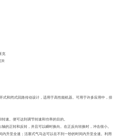
 派克
KER
pm的转速。为开式和闭式回路传动设计，适用于高性能机器。可用于许多应用中，排
和转速。便可达到调节转速和功率的目的。
出轴的正转和反转，并且可以瞬时换向。在正反向转换时，冲击很小。
间内升至全速；活塞式气马达可以在不到一秒的时间内升至全速。利用