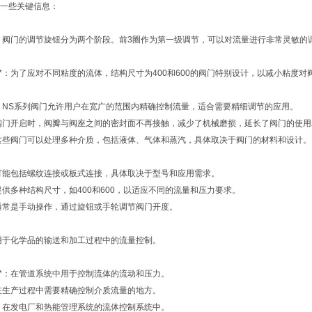
一些关键信息：
节**：阀门的调节旋钮分为两个阶段。前3圈作为第一级调节，可以对流量进行非常灵敏
影响**：为了应对不同粘度的流体，结构尺寸为400和600的阀门特别设计，以减小粘度
节**：NS系列阀门允许用户在宽广的范围内精确控制流量，适合需要精细调节的应用。
*：当阀门开启时，阀瓣与阀座之间的密封面不再接触，减少了机械磨损，延长了阀门的使
**：这些阀门可以处理多种介质，包括液体、气体和蒸汽，具体取决于阀门的材料和设计。
**：可能包括螺纹连接或板式连接，具体取决于型号和应用需求。
*：提供多种结构尺寸，如400和600，以适应不同的流量和压力要求。
*：通常是手动操作，通过旋钮或手轮调节阀门开度。
*：用于化学品的输送和加工过程中的流量控制。
气**：在管道系统中用于控制流体的流动和压力。
*：在生产过程中需要精确控制介质流量的地方。
**：在发电厂和热能管理系统的流体控制系统中。