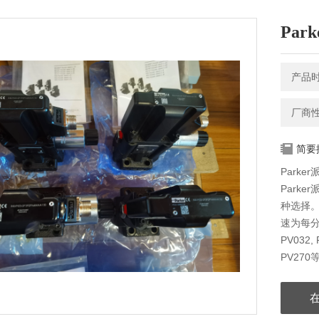
Par
产品时间
厂商
简要
Parker
Park
种选择。
速为每分钟
PV032, 
PV270