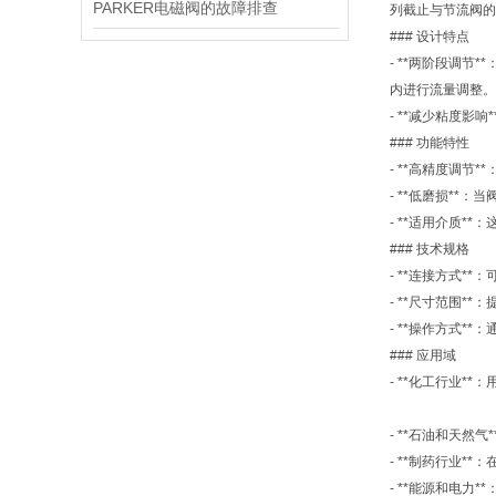
PARKER电磁阀的故障排查
列截止与节流阀的
### 设计特点
- **两阶段调
内进行流量调整。
- **减少粘度
### 功能特性
- **高精度调
- **低磨损*
- **适用介质
### 技术规格
- **连接方式
- **尺寸范围*
- **操作方式*
### 应用域
- **化工行业*
- **石油和天然
- **制药行业*
- **能源和电力