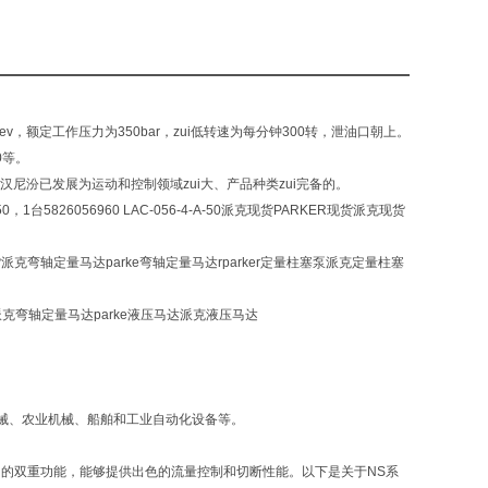
rev，额定工作压力为350bar，zui低转速为每分钟300转，泄油口朝上。
70等。
，派克汉尼汾已发展为运动和控制领域zui大、产品种类zui完备的。
-50，1台5826056960 LAC-056-4-A-50派克现货PARKER现货派克现货
克弯轴定量马达parke弯轴定量马达rparker定量柱塞泵派克定量柱塞
派克弯轴定量马达parke液压马达派克液压马达
机械、农业机械、船舶和工业自动化设备等。
流阀的双重功能，能够提供出色的流量控制和切断性能。以下是关于NS系