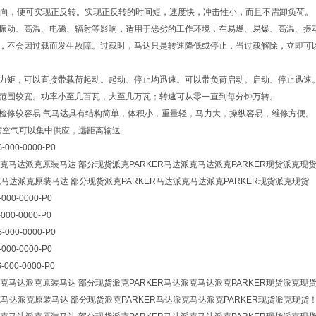
向，便可实现正反转。实现正反转的时间短，速度快，冲击性小，而且不需卸负荷。
受振动、高温、电磁、辐射等影响，适用于恶劣的工作环境，在易燃、易爆、高温、振
用，不会因过载而发生故障。过载时，马达只是转速降低或停止，当过载解除，立即可
动力矩，可以直接带载荷起动。起动、停止均迅速。可以带负荷启动。启动、停止迅速
速范围较宽。功率小至几百瓦，大至几万瓦；转速可从零一直到每分钟万转。
护检修较容易 气马达具有结构简单，体积小，重量轻，马力大，操纵容易，维修方便。
缩空气可以集中供应，远距离输送
S-000-0000-P0
克马达派克原装马达 部分现货派克PARKER马达派克马达派克PARKER现货派克现
克马达派克原装马达 部分现货派克PARKER马达派克马达派克PARKER现货派克现货
-000-0000-P0
-000-0000-P0
S-000-0000-P0
-000-0000-P0
S-000-0000-P0
克马达派克原装马达 部分现货派克PARKER马达派克马达派克PARKER现货派克现
克马达派克原装马达 部分现货派克PARKER马达派克马达派克PARKER现货派克现货