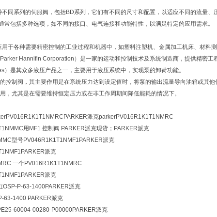
提供多种不同系列的伺服阀，包括BD系列，它们有不同的尺寸和配置，以适应不同的流量
阀通常包括多种选项，如不同的接口、电气连接和功能特性，以满足特定的应用需求。
应用于各种需要精密控制的工业过程和机器中，如塑料注塑机、金属加工机床、材料
arker Hannifin Corporation）是一家的运动和控制技术及系统制造商
g valves）是其众多液压产品之一，主要用于液压系统中，实现泵的卸荷功能。
的控制阀，其主要作用是在系统压力达到设定值时，将泵的输出流量导向油箱或其他
用，尤其是在需要维持恒定压力或在非工作周期间降低能耗的情况下。
erPV016R1K1T1NMRCPARKER派克parkerPV016R1K1T1NMRC
1T1NMMC用MF1 控制阀 PARKER派克现货；PARKER派克
NMMC型号PV046R1K1T1NMF1PARKER派克
T1NMF1PARKER派克
NMRC 一个PV016R1K1T1NMRC
T1NMF1PARKER派克
OSP-P-63-1400
PARKER派克
P-63-1400 PARKER派克
25-60004-00280-P00000PARKER派克