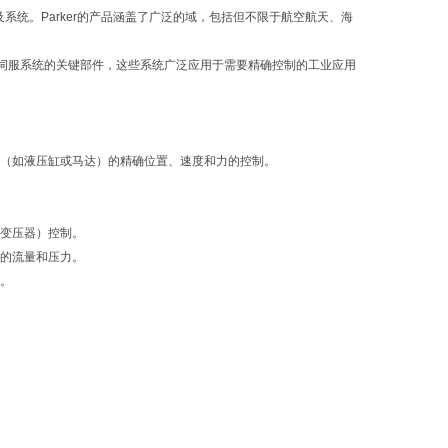
和控制技术及系统。Parker的产品涵盖了广泛的域，包括但不限于航空航天、海
液伺服系统的关键部件，这些系统广泛应用于需要精确控制的工业应用
行器（如液压缸或马达）的精确位置、速度和力的控制。
移变压器）控制。
路的流量和压力。
制。