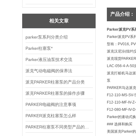
产品介绍：
相关文章
Parker派克PV系列
parker泵系列分类介绍
Parker派克P
型有：PV016, PV02
Parker柱塞泵*
派克汉尼汾(纽约交
派克现货PARKER现
Parker液压油泵技术交流
LAC-056-4-A
派克气动电磁阀的保养法
派克打桩机马达派克
泵
派克PARKER柱塞泵的产品分类
PARKER马达派
派克PARKER柱塞泵的操作步骤
F12-110-MS-SV-
F12-110-MF-IV-Z
PARKER电磁阀的注意事项
F12-080-MF-IV-D
PARKER派克柱塞泵怎么样
Parker的液
### 选择和购买
PARKER柱塞泵不同类型产品的工作原理
美国派克Park