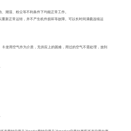
动、潮湿、粉尘等不利条件下均能正常工作。
以重新正常运转，并不产生机件损坏等故障。可以长时间满载连续运
。
 8.使用空气作为介质，无供应上的困难，用过的空气不需处理，放到
货
货
！