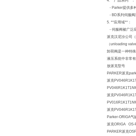
4. **产品系列**：
- Parker
- BD系列伺服
5. **应用域**：
- 伺服阀被广泛
派克汉尼汾公司（P
（unloadin
卸荷阀是一种特殊
液压系统中非常有
放派克型号
PARKER派克park
派克PV046R1K
PV046R1K1T1
派克PV046R1K1
PV016R1K1T1
派克PV046R1K1
Parker-ORlGA
气缸
派克
ORlGA OS-
PARKER派克OSPE