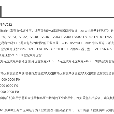
 PV032
V系列轴向柱塞泵有带标准压力调节器和带功率调节器两种选择。zui大排量从16至270ml/
0, PV023, PV032, PV040, PV046, PV063, PV080, PV092, PV140, PV180, PV2
易所代码"PH")是家总部的世界*的工业企业。自1918Arthur L.Parker创立至今
货派克现货5826056960 LAC-056-4-A-50-000-0-Z油冷却器，型：LAC-056-4-A
-50派克现货PARKER现货派克现货
马达派克原装马达 部分现货派克PARKER马达派克马达派克PARKER现货派克现货派
克马达派克原装马达 部分现货派克PARKER马达派克马达派克PARKER现货派克现货
S-000-0000-P0
-000-0000-P0
-000-0000-P0
动式换向阀广泛应用于需要大流量和高压力控制的工业应用中，例如重型机械设备、建筑
er的NS系列截止与节流阀是专为工业应用设计的高品质阀门，它们结合了截止阀和节