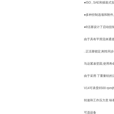
●ISO , SAE和插装
●多种控制选项和附件
●9活塞设计了启动扭
由于具有平滑流体通道
. 正活塞锁定,刚性
马达紧凑坚固,使用寿
由于采用 了重量轻的
V14可承受6500 rp
转速和工作压力意 味
可选设备