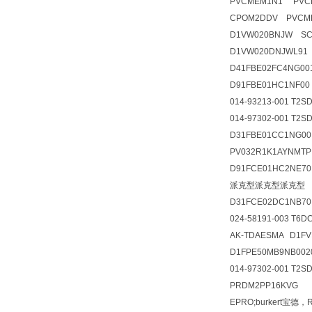
PVCMEM1N1 PVC
CPOM2DDV PVCM
D1VW020BNJW SCP
D1VW020DNJWL91
D41FBE02FC4NG00
D91FBE01HC1NF00 
014-93213-001 T2SD
014-97302-001 T2
D31FBE01CC1NG0
PV032R1K1AYNMT
D91FCE01HC2NE7
派克型派克型派克型
D31FCE02DC1NB7
024-58191-003 T6
AK-TDAESMA D1FV
D1FPE50MB9NB0020 
014-97302-001 T2
PRDM2PP16KV
EPRO;burkert宝德