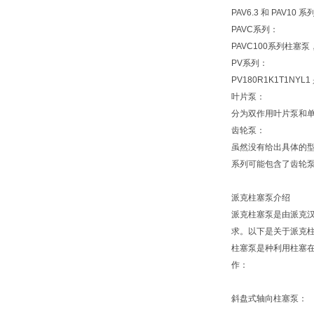
PAV6.3 和 PA
PAVC系列：
PAVC100系列柱
PV系列：
PV180R1K1T1
叶片泵：
分为双作用叶片泵和
齿轮泵：
虽然没有给出具体的型
系列可能包含了齿轮泵
派克柱塞泵介绍
派克柱塞泵是由派克汉
求。以下是关于派克
柱塞泵是种利用柱塞
作：
斜盘式轴向柱塞泵：