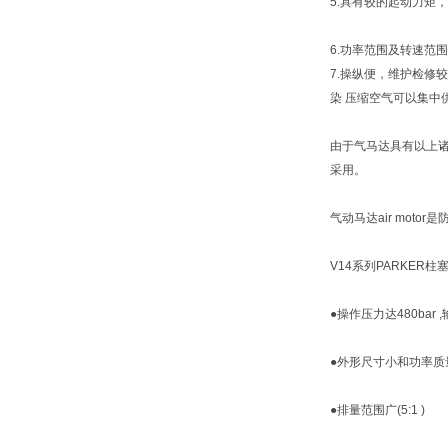
5.具有较的起动力矩
6.功率范围及转速范
7.操纵便，维护检修
染 压缩空气可以集中
由于气马达具有以上
采用。
气动马达air mot
V14系列PARKER柱
●操作压力达480bar
●外形尺寸小和功率质
●排量范围广(5:1 )