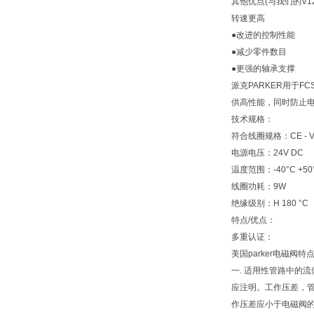
其他优点(与我们的V1
转速更高
●改进的控制性能
●减少零件数目
●更强的轴承支撑
派克PARKER用于
供高性能，同时防止电
技术规格：
符合线圈规格：CE - VD
电源电压：24V DC
温度范围：-40°C +50
线圈功耗：9W
绝缘级别：H 180 °C
特点/优点：
多重认证：
美国parker电磁阀
一. 适用性管路中的
应注明。工作压差，管路
作压差应小于电磁阀