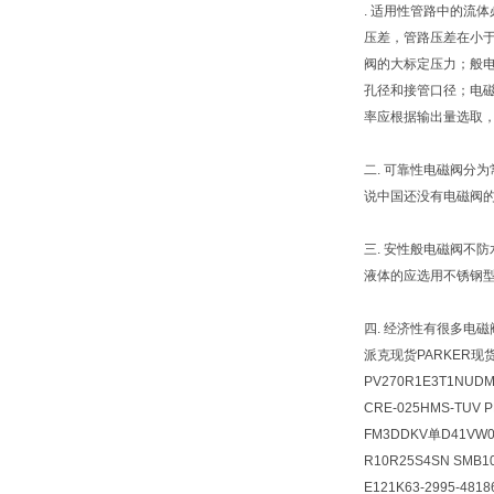
. 适用性管路中的流
压差，管路压差在小于0
阀的大标定压力；般
孔径和接管口径；电
率应根据输出量选取，
二. 可靠性电磁阀分
说中国还没有电磁阀
三. 安性般电磁阀不
液体的应选用不锈钢型
四. 经济性有很多电
派克现货PARKER现
PV270R1E3T1NUD
CRE-025HMS-TU
FM3DDKV单D41VW0
R10R25S4SN SMB1
E121K63-2995-481