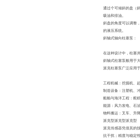
通过个可倾斜的盘（
吸油和排油。
斜盘的角度可以调整
的液压系统。
斜轴式轴向柱塞泵：
在这种设计中，柱塞
斜轴式柱塞泵般用于
派克柱塞泵广泛应用
工程机械：挖掘机、
制造设备：注塑机、
船舶与海洋工程：舵
能源：风力发电、石
物料搬运：叉车、升
派克型派克型派克型
派克传感器凭借其的
抗干扰；精度与稳定