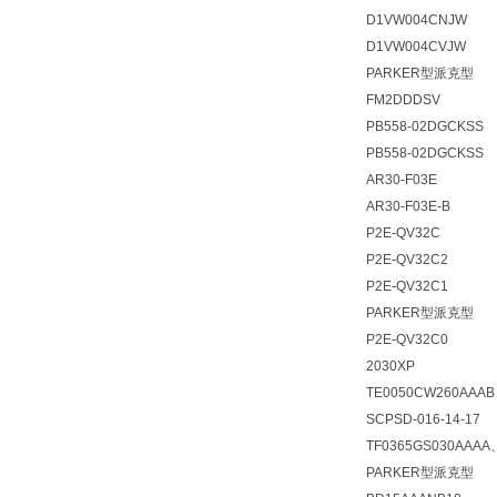
D1VW004CNJW
D1VW004CVJW
PARKER型派克型
FM2DDDSV
PB558-02DGCKSS
PB558-02DGCKSS
AR30-F03E
AR30-F03E-B
P2E-QV32C
P2E-QV32C2
P2E-QV32C1
PARKER型派克型
P2E-QV32C0
2030XP
TE0050CW260AAAB
SCPSD-016-14-17
TF0365GS030AAAA
PARKER型派克型