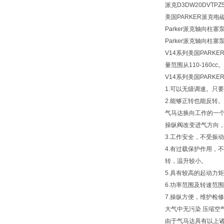
派克D3DW20DVTPZ
美国PARKER派克电
Parker派克轴向柱塞泵
Parker派克轴向柱塞
V14系列美国PARK
量范围从110-160cc。
V14系列美国PARK
1.可以无级调速。只
2.能够正转也能反
气马达换向工作的一
操纵阀改变进气方向
3.工作安全，不受振
4.有过载保护作用
转，温升较小。
5.具有较高的起动力
6.功率范围及转速范
7.操纵方便，维护检
大气中无污染 压缩空
由于气马达具有以上