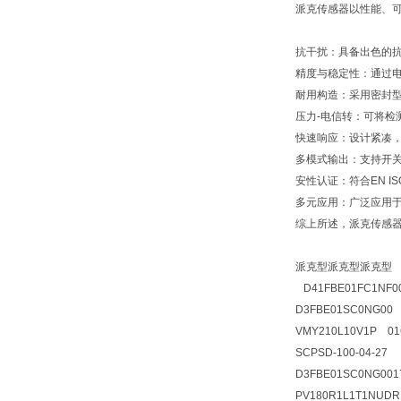
派克传感器以性能、
抗干扰：具备出色的
精度与稳定性：通过
耐用构造：采用密封
压力-电信转：可将检
快速响应：设计紧凑
多模式输出：支持开
安性认证：符合EN IS
多元应用：广泛应用
综上所述，派克传感
派克型派克型派克型
D41FBE01FC1NF
D3FBE01SC0NG0
VMY210L10V1P 016
SCPSD-100-04-27 
D3FBE01SC0NG00
PV180R1L1T1NUD