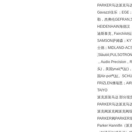
PARKER马达派克马达派
Gavazzi佳乐 ；EGE
勒，杰弗伦GEFRAN,SU
HEIDENHAIN海德汉 
迪斯泰克 , Fairchi
SAMSON萨姆森；KYT
士德；MIDLAND-ACS；
;Stäubli;PULSOTRO
，Audio Precisio
头)，美国ynai(气缸)
国Air-pot气缸。SCH
FRIZLEN佛瑞恩；
TAIYO
派克原装马达 部分现货
PARKER马达派克马
派克阀派克阀派克阀
PARKER阀PARKER
Parker Han