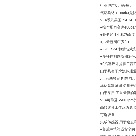
行业也广泛地采用。
气动马达air mot
V14系列美国PARK
●操作压力高达480ba
●外形尺寸小和功率质
●排量范围广(5:1 )
●ISO , SAE和插装
●多种控制选项和附件
●9活塞设计提供了高
由于具有平滑流体通道
. 正活塞锁定,刚性
马达紧凑坚固,使用寿
由于采用 了重量轻的
V14可承受6500 rp
高转速和工作压力意 
可选设备
集成传感器,用于速度
●集成冲洗阀或安全阀