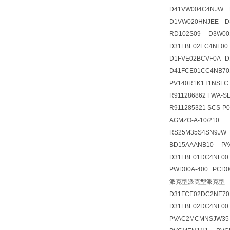
D41VW004C4NJW 
D1VW020HNJEE 
RD102S09 D3W00
D31FBE02EC4NF00
D1FVE02BCVF0A D
D41FCE01CC4NB70
PV140R1K1T1NSLC
R911286862 FWA-S
R911285321 SCS-P0
AGMZO-A-10/210 
RS25M35S4SN9JW 0
BD15AAANB10 PA
D31FBE01DC4NF00
PWD00A-400 PCD0
派克型派克型派克型
D31FCE02DC2NE70
D31FBE02DC4NF0
PVAC2MCMNSJW35 