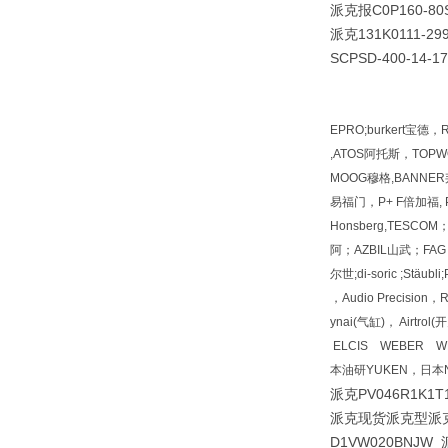
派克报C0P160-80S
派克131K0111-29
SCPSD-400-14-1
EPRO;burkert宝德
,ATOS阿托斯，TOPWO
MOOG穆格,BANNER邦
易福门，P+ F倍加福, PI
Honsberg,TESC
阿；AZBIL山武；FAG 
尔世;di-soric ;Stäu
，Audio Precisio
ynai(气缸)， Airt
ELCIS WEBER W
本油研YUKEN，日本N
派克PV046R1K1T
派克现货派克型派
D1VW020BNJ