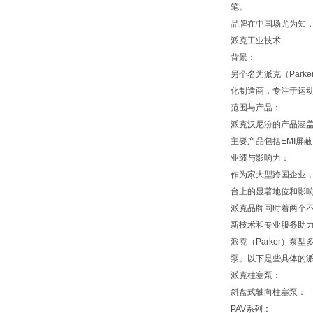
笔。
品牌在中国场尤为知
派克工业技术
背景：
另个名为派克（Parke
化制造商，专注于运
范围与产品：
派克汉尼汾的产品涵
主要产品包括EMI屏
业绩与影响力：
作为家大型跨国企业，派
台上的显著地位和影
派克品牌同时着两个
新技术和专业服务助
派克（Parker）
泵。以下是些具体的
派克柱塞泵：
斜盘式轴向柱塞泵：
PAV系列：