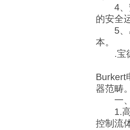
4、安
的安全
5、易
本。
.宝德B
Burk
器范畴。
一、
1.高
控制流