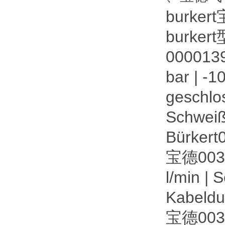
burker
burke
00001397
bar | -1
geschlos
Schwei
Bürker
宝德00323
l/min |
Kabeldur
宝德003