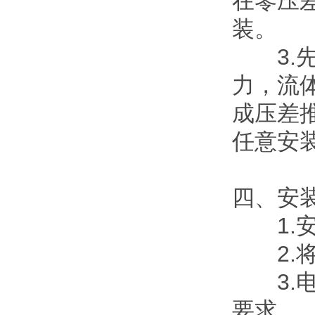
在零压
装。
3.先
力，流
成压差
任意安
四、安
1.安
2.将
3.电
要求。