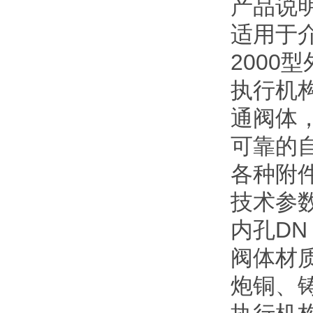
产品说
适用于介
200
执行机
通阀体
可靠的
各种附
技术参
内孔DN 1
阀体材
炮铜、铸