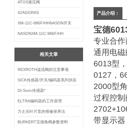
ATOS液压阀
42AGGRAS
产品介绍：
XM-11C-986F/HHNASON开关
宝德60
NASONXM-11C-986F/HH
专业合作商
通用电磁阀
相关文章
6013型
REXROTH溢流阀的注意事项
0127，6
SICK传感器/开关/编码器系列供应
2000型
DI-Soric传感器*
过程控制阀
ELTRA编码器的工作原理
2702+
力士乐叶片泵的维修保养法
带显示器
BURKERT宝德角阀参数资料