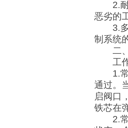
2.耐
恶劣的
3.多
制系统
二、
工作原
1.常
通过。
启阀口
铁芯在
2.常