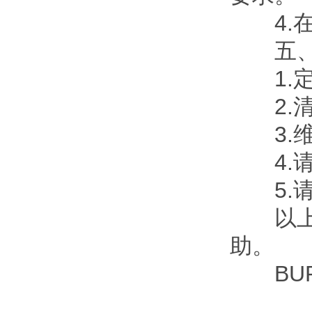
4.在
五、维
1.定
2.清
3.维
4.请
5.请
以上是
助。
BURK