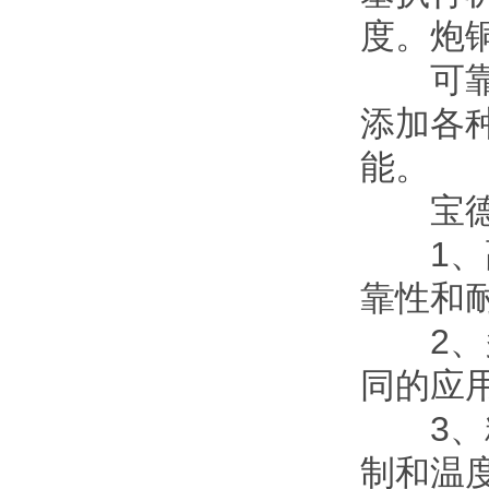
度。炮
可靠的
添加各
能。
宝德B
1、高
靠性和
2、多
同的应
3、精
制和温