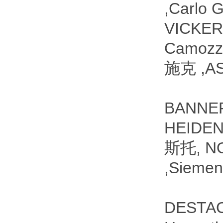
,Carl
VICKE
Camozz
施克 ,A
BANNE
HEIDE
斯托, N
,Sieme
DESTAC