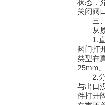
状态，
关闭阀
三、分
从原理
1.直
阀门打
类型在
25mm
2.分
与出口
件打开