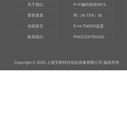
关于我们
P+F编码系统WCS读码器WCS2B-LS221
荣誉资质
阿（AI-TEK）转速表/*AI-TEK转速探头
在线留言
E+H-TMR35温度传感器（体式和铠装热电偶、热电阻）
联系我们
PNOZS3/750103皮尔兹PILZ安继电器合作商
Copyright © 2026 上海艾莉特自动化设备有限公司 版权所有