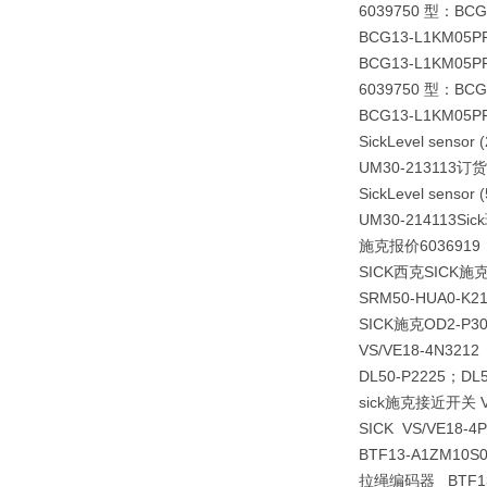
6039750 型：B
BCG13-L1KM05P
BCG13-L1KM05P
6039750 型：B
BCG13-L1KM05P
Sick
Level sensor 
UM30-213113订货
Sick
Level sensor 
UM30-21411
施克报价6036919
SICK西克SICK施
SRM50-HUA0-K
SICK施克OD2-P
VS/VE18-4N321
DL50-P2225；DL5
sick施克接近开关 VT
SICK VS/VE18-4
BTF13-A1ZM1
拉绳编码器 BTF13-