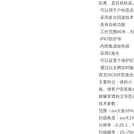
距离，是目校机器
·可以用于户外恶
·采用多次回波技术
·具有自检功能
·工作范围80米，扫
·IP67防护等
·内部集成加热器
·采用1激光
·可以设置个保护区
·通过以太网实时
西克SICK外型激
主要特点：体积小
能。便客户安装集
能够穿透粉尘等恶
技术参数：
范围（zui大值10%
扫描角度：zui大1
分辨率：0.25-1，
扫描频率：25~75