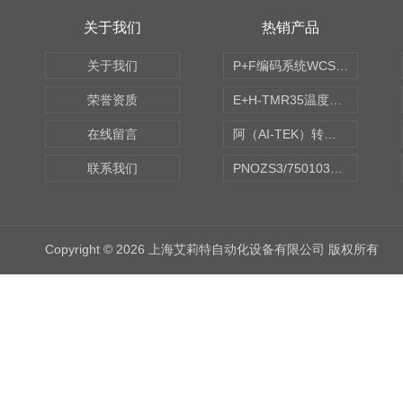
关于我们
热销产品
关于我们
P+F编码系统WCS读码器WCS2B-LS221
荣誉资质
E+H-TMR35温度传感器（体式和铠装热电偶、热电阻）
在线留言
阿（AI-TEK）转速表/*AI-TEK转速探头
联系我们
PNOZS3/750103皮尔兹PILZ安继电器合作商
Copyright © 2026 上海艾莉特自动化设备有限公司 版权所有