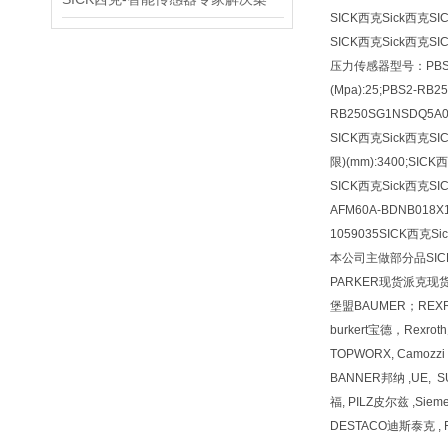
SICK西克Sick西克S
SICK西克Sick西克S
压力传感器型号：PBS2-
(Mpa):25;PBS2-RB
RB250SG1NSDQ5A
SICK西克Sick西克S
限)(mm):3400;SI
SICK西克Sick西克S
AFM60A-BDNB01
1059035SICK西克S
本公司主做部分品SICK
PARKER现货派克现货
堡盟BAUMER；REX
burkert宝德，Rexr
TOPWORX, Camozz
BANNER邦纳 ,UE, 
福, PILZ皮尔兹 ,Siem
DESTACO迪斯泰克 , F