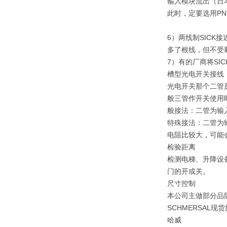
输入模块流出（日
此时，定要选用PN
6）两线制SIC
多了根线，但不受
7）有的厂商将SI
槽型光电开关接线
光电开关那个二管
般三管作开关使用
般接法：二管为输
特殊接法：二管为
电阻比较大，可能
检验距离
检测电梯、升降设
门的开或关。
尺寸控制
本公司主做部分品牌M
SCHMERSAL现货
哈威