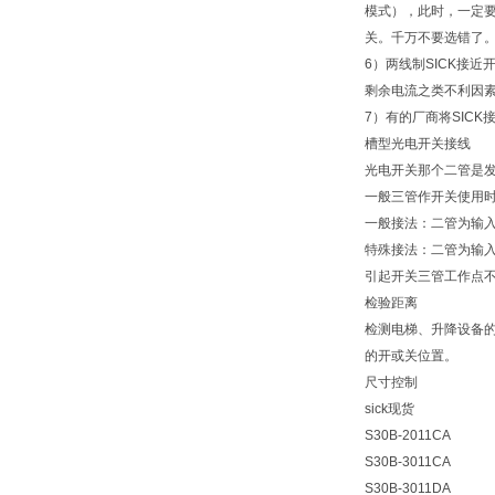
模式），此时，一定要
关。千万不要选错了
6）两线制SICK接
剩余电流之类不利因
7）有的厂商将SICK
槽型光电开关接线
光电开关那个二管是发
一般三管作开关使用
一般接法：二管为输
特殊接法：二管为输
引起开关三管工作点
检验距离
检测电梯、升降设备
的开或关位置。
尺寸控制
sick现货
S30B-2011CA
S30B-3011CA
S30B-3011DA