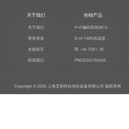
关于我们
热销产品
关于我们
P+F编码系统WCS读码器WCS2B-LS221
荣誉资质
E+H-TMR35温度传感器（体式和铠装热电偶、热电阻）
在线留言
阿（AI-TEK）转速表/*AI-TEK转速探头
联系我们
PNOZS3/750103皮尔兹PILZ安继电器合作商
Copyright © 2026 上海艾莉特自动化设备有限公司 版权所有