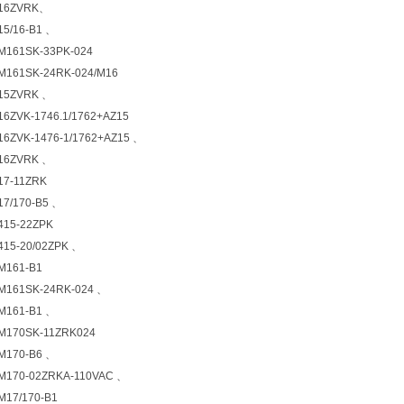
16ZVRK、
5/16-B1 、
161SK-33PK-024
161SK-24RK-024/M16
15ZVRK 、
6ZVK-1746.1/1762+AZ15
6ZVK-1476-1/1762+AZ15 、
16ZVRK 、
17-11ZRK
7/170-B5 、
15-22ZPK
15-20/02ZPK 、
M161-B1
M161SK-24RK-024 、
M161-B1 、
M170SK-11ZRK024
M170-B6 、
M170-02ZRKA-110VAC 、
17/170-B1