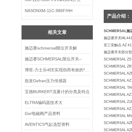
NASONXM-11C-986F/HH
产品介绍：
SCHMERSAL施
相关文章
施迈赛开关ML441
至三安触点 AZ 
施迈赛schmersal限位开关解
施迈赛开关部分型
施迈赛SCHMERSAL限位开关--
SCHMERSAL ZS
SCHMERSAL ZR2
博世-力士乐4EE实现劲而有效的*应用
SCHMERSAL AZM
批发Gefran压力传感器
SCHMERSAL AZ
SCHMERSAL TA0
宝德BURKERT流量计的分类及特点
SCHMERSAL AZ1
SCHMERSAL Z1R
ELTRA编码器技术大
SCHMERSAL AZ
Gsr电磁阀产品资料
SCHMERSAL MV
SCHMERSAL AZ
AVENTICS气缸选型资料
SCHMERSAL AZ