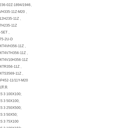
36-02Z-1894/1946、
H335-11Z-M20 、
2H235-11Z 、
H235-11Z
-SET 、
75-2U-D
XT4VH356-11Z 、
XT4V7H356-11Z 、
XT4V10H356-11Z
XTR356-11Z 、
XTS3569-11Z 、
452-11/11Y-M20
磁开关
 3 100X100;
 3 50X100;
 3 250X500;
 3 50X50;
 3 75X100