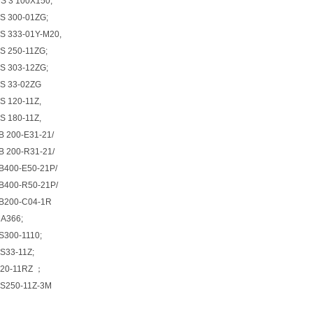
 3 100X150;
 300-01ZG;
 333-01Y-M20,
 250-11ZG;
 303-12ZG;
 33-02ZG
 120-11Z,
 180-11Z,
 200-E31-21/
 200-R31-21/
400-E50-21P/
400-R50-21P/
B200-C04-1R
A366;
300-1110;
33-11Z;
20-11RZ ；
S250-11Z-3M