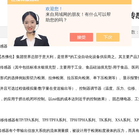
欢迎您！
销售杰弗伦位移传
来自局域网的朋友！有什么可以帮
助您的吗？
更新时间：2017-06-08 点击次数：
感器
AN【杰佛伦】集团世界总部于意大利，是世界*的工业自动化设备供应商之。其主要产
传感器（其中包括标准水银填充型，主要用于工业、食品硅油填充型-用于食品、医
形式的选择例如剪切力检测、拉伸检测、拉压双向检测、单下压检测等）、显示报警
并且可选过程值模拟量/数字量在变送输出等）、控制器调节器（温度、压力、位移、
制器，的应用于挤出机闭环控制。以zui低的成本达到近乎的控制效果）、固态继电器、
移传感器有TP/TPA系列、TPF/TPFA系列、TPH/TPHA系列、TK系列、XSA系列、
力传感器有个带输出信放大系统的流体测量膜，被设计用于检测粘度液体的压力，而具