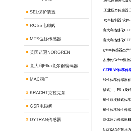
.热电偶和热电阻
.工业压力传感器
SEL保护装置
.功率控制器.软件-I
ROSS电磁阀
意大利杰佛伦GEF
MTS位移传感器
意大利杰佛伦GE
gefran传感器杰
英国诺冠NORGREN
杰弗伦Gefran温
意大利Eltra意尔创编码器
GEFRAN位移传
MAC阀门
线性位移传感器有LT
移式）、PS（旋转角
KRACHT克拉克泵
磁性非接触式位移传
GSR电磁阀
磁性位移线性传感器
DYTRAN传感器
熔体压力传感器
GEFRAN熔体