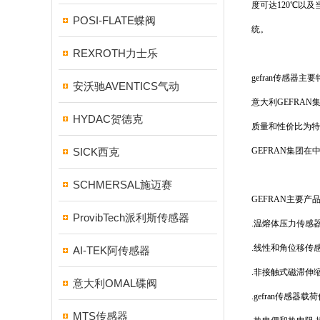
度可达120℃以
POSI-FLATE蝶阀
统。
REXROTH力士乐
gefran传感器主
安沃驰AVENTICS气动
意大利GEFRA
HYDAC贺德克
质量和性价比为
SICK西克
GEFRAN集团
SCHMERSAL施迈赛
GEFRAN主要产
ProvibTech派利斯传感器
.温熔体压力传感器
.线性和角位移传感
AI-TEK阿传感器
.非接触式磁滞伸
意大利OMAL碟阀
.gefran传感
MTS传感器