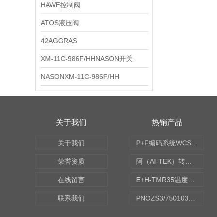
HAWE控制阀
ATOS液压阀
42AGGRAS
XM-11C-986F/HHNASON开关
NASONXM-11C-986F/HH
关于我们
热销产品
关于我们
P+F编码系统WCS读码器WCS2B-LS221
荣誉资质
阿（AI-TEK）转速表/*AI-TEK转速探头
在线留言
E+H-TMR35温度传感器（体式和铠装热电偶、热电阻）
联系我们
PNOZS3/750103皮尔兹PILZ安继电器合作商