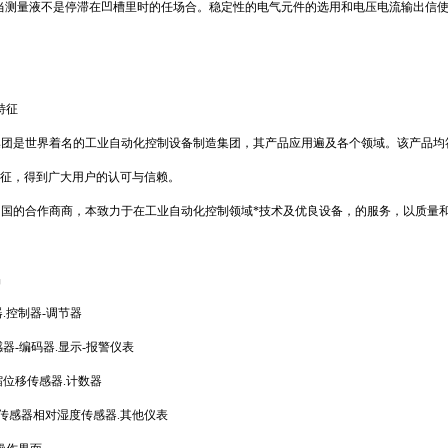
及当测量液不是停滞在凹槽里时的任场合。稳定性的电气元件的选用和电压电流输出信
要特征
N集团是世界着名的工业自动化控制设备制造集团，其产品应用遍及各个领域。该产品均符合C
特征，得到广大用户的认可与信赖。
在中国的合作商商，本致力于在工业自动化控制领域*技术及优良设备，的服务，以质量和
品
.控制器-调节器
器-编码器.显示-报警仪表
缩位移传感器.计数器
器载荷传感器相对湿度传感器.其他仪表