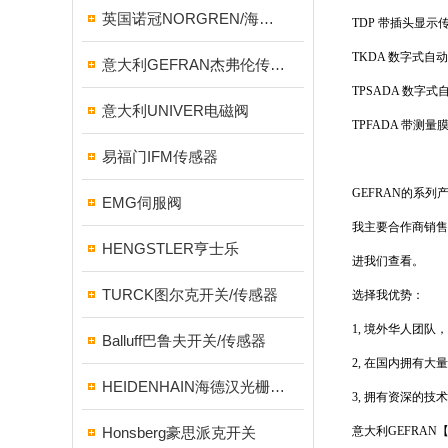
英国诺冠NORGREN/海隆HERION/宝硕BUSCHJOST
TDP 带插头显示
TKDA 数字式自
意大利GEFRAN杰弗伦传感器
TPSADA 数字
意大利UNIVER电磁阀
TPFADA 带
易福门IFM传感器
GEFRAN的系
EMG伺服阀
我主要合作商销售
HENGSTLER亨士乐
进我们查看。
TURCK图尔克开关/传感器
选择我优势：
1, 境外华人团队
Balluff巴鲁夫开关/传感器
2, 在国内拥有
HEIDENHAIN海德汉光栅尺/编码器
3, 拥有资深的
Honsberg豪思派克开关
意大利GEFRA