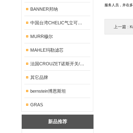
服务人员，并在多
BANNER邦纳
中国台湾CHELIC气立可气缸/电磁阀
上一篇 :
K
MURR穆尔
MAHLE玛勒滤芯
法国CROUZET诺斯开关/继电器
其它品牌
bernstein博恩斯坦
GRAS
新品推荐