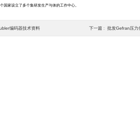
个国家设立了多个集研发生产与体的工作中心。
ubler编码器技术资料
下一篇 :
批发Gefran压