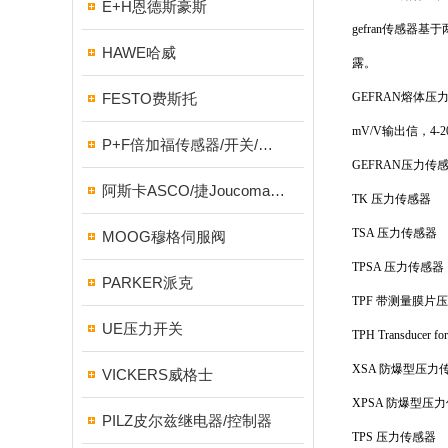
E+H恩德斯豪斯
gefran传感
HAWE哈威
露。
FESTO费斯托
GEFRAN熔体压力传
mV/V输出信，4
P+F倍加福传感器/开关/编码器
GEFRAN压力传
阿斯卡ASCO/捷Joucomatic/NUMATICS纽曼蒂克
TK 压力传感器
TSA 压力传感器
MOOG穆格伺服阀
TPSA 压力传感器
PARKER派克
TPF 带测量膜片
UE压力开关
TPH Transducer for
XSA 防爆型压力
VICKERS威格士
XPSA 防爆型压
PILZ皮尔兹继电器/控制器
TPS 压力传感器