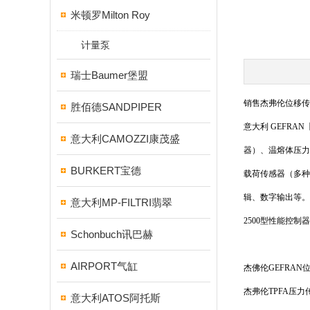
米顿罗Milton Roy
计量泵
瑞士Baumer堡盟
销售杰弗伦位移传
胜佰德SANDPIPER
意大利 GEFR
意大利CAMOZZI康茂盛
器）、温熔体压力
BURKERT宝德
载荷传感器（多种
辑、数字输出等。
意大利MP-FILTRI翡翠
2500型性能控
Schonbuch讯巴赫
AIRPORT气缸
杰佛伦GEFRAN位
杰弗伦TPFA压
意大利ATOS阿托斯