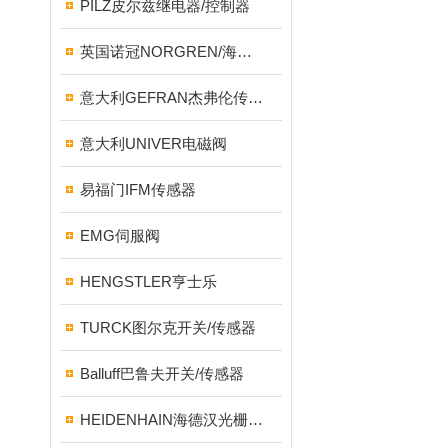
PILZ皮尔兹继电器/控制器
英国诺冠NORGREN/海隆HERION/宝硕BUSCHJOST
意大利GEFRAN杰弗伦传感器
意大利UNIVER电磁阀
易福门IFM传感器
EMG伺服阀
HENGSTLER亨士乐
TURCK图尔克开关/传感器
Balluff巴鲁夫开关/传感器
HEIDENHAIN海德汉光栅尺/编码器