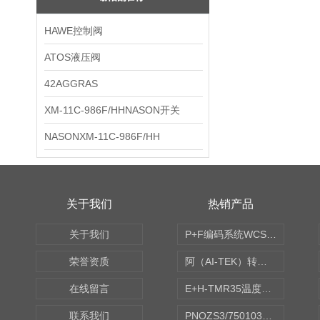
HAWE控制阀
ATOS液压阀
42AGGRAS
XM-11C-986F/HHNASON开关
NASONXM-11C-986F/HH
关于我们
热销产品
关于我们
P+F编码系统WCS读码器WCS2B-LS221
荣誉资质
阿（AI-TEK）转速表/*AI-TEK转速探头
在线留言
E+H-TMR35温度传感器（体式和铠装热电偶、热电阻）
联系我们
PNOZS3/750103皮尔兹PILZ安继电器合作商