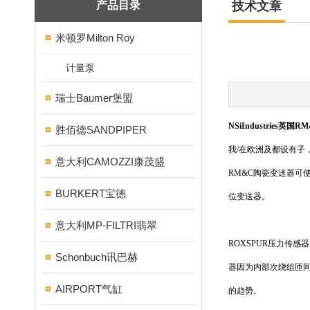
产品目录
技术文章
米顿罗Milton Roy
计量泵
瑞士Baumer堡盟
NSiIndustries英国
胜佰德SANDPIPER
我/在欧洲及都设有子
意大利CAMOZZI康茂盛
RM&C陶瓷变送器可
BURKERT宝德
位变送器。
意大利MP-FILTRI翡翠
ROXSPUR压力传
Schonbuch讯巴赫
器因为内部次绕组匝
AIRPORT气缸
的趋势。