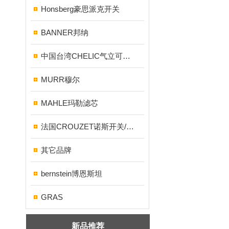
Honsberg豪思派克开关
BANNER邦纳
中国台湾CHELIC气立可气缸/电磁阀
MURR穆尔
MAHLE玛勒滤芯
法国CROUZET诺斯开关/继电器
其它品牌
bernstein博恩斯坦
GRAS
新品推荐