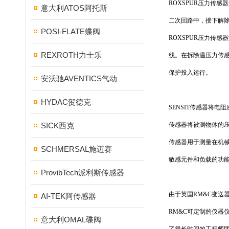
ROXSPUR压力传
意大利ATOS阿托斯
二次回路中，接下解
POSI-FLATE蝶阀
ROXSPUR压力传
REXROTH力士乐
线。在拆除温压力传感
保护投入运行。
安沃驰AVENTICS气动
HYDAC贺德克
SENSIT传感器将
SICK西克
传感器将被测物体的压
传感器用于测量在机械
SCHMERSAL施迈赛
敏感元件和负载的功
ProvibTech派利斯传感器
由于英国RM&C变送器
AI-TEK阿传感器
RM&C可定制的仪器
意大利OMAL碟阀