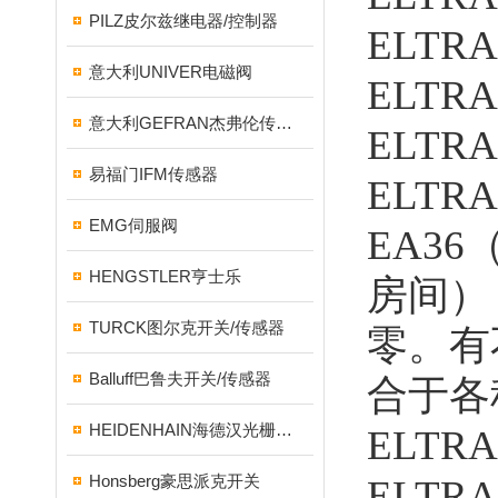
PILZ皮尔兹继电器/控制器
ELT
意大利UNIVER电磁阀
ELT
意大利GEFRAN杰弗伦传感器
ELTR
易福门IFM传感器
ELT
EMG伺服阀
EA3
HENGSTLER亨士乐
房间）
TURCK图尔克开关/传感器
零。有
Balluff巴鲁夫开关/传感器
合于各
HEIDENHAIN海德汉光栅尺/编码器
ELT
Honsberg豪思派克开关
ELTR