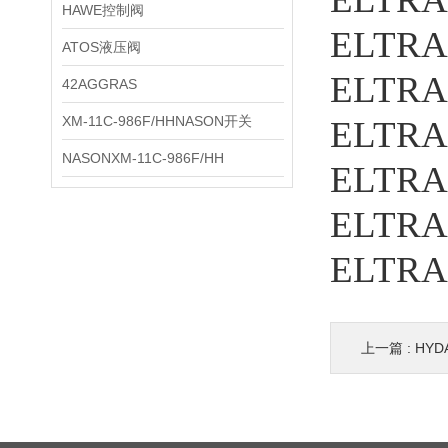
HAWE控制阀
ELTR
ATOS液压阀
ELTR
42AGGRAS
XM-11C-986F/HHNASON开关
ELTR
NASONXM-11C-986F/HH
ELTR
ELTR
ELTR
上一篇 :
HY