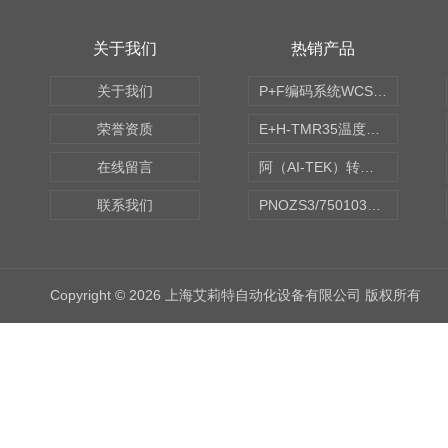
关于我们
热销产品
关于我们
P+F编码系统WCS读码器WCS2B-LS221
荣誉资质
E+H-TMR35温度传感器（体式和铠装热电偶、热电阻）
在线留言
阿（AI-TEK）转速表/*AI-TEK转速探头
联系我们
PNOZS3/750103皮尔兹PILZ安继电器合作商
Copyright © 2026 上海艾莉特自动化设备有限公司 版权所有