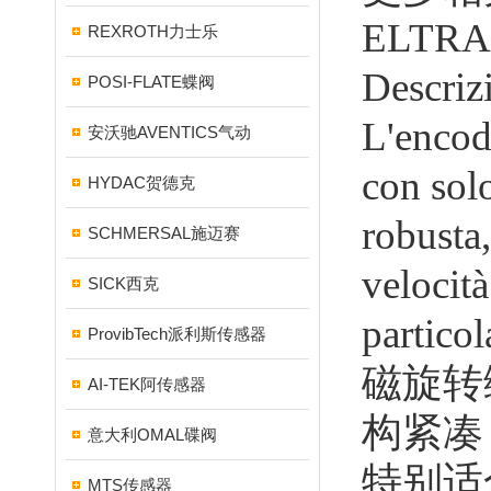
ELTR
REXROTH力士乐
Descriz
POSI-FLATE蝶阀
L'encod
安沃驰AVENTICS气动
con sol
HYDAC贺德克
robusta,
SCHMERSAL施迈赛
velocit
SICK西克
partico
ProvibTech派利斯传感器
磁旋转
AI-TEK阿传感器
构紧凑
意大利OMAL碟阀
特别适
MTS传感器