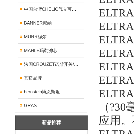
中国台湾CHELIC气立可气缸/电磁阀
ELTR
ELTR
BANNER邦纳
ELTR
MURR穆尔
ELTR
MAHLE玛勒滤芯
ELTR
法国CROUZET诺斯开关/继电器
ELTRA
其它品牌
ELTR
bernstein博恩斯坦
（?3
GRAS
应用。
新品推荐
ELT