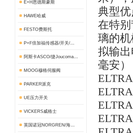
E+H恩德斯豪斯
典型优
HAWE哈威
在特别
FESTO费斯托
璃的机
P+F倍加福传感器/开关/编码器
拟输出电
阿斯卡ASCO/捷Joucomatic/NUMATICS纽曼蒂克
毫安）
MOOG穆格伺服阀
ELT
PARKER派克
ELTR
UE压力开关
ELTR
VICKERS威格士
ELTR
英国诺冠NORGREN/海隆HERION/宝硕BUSCHJOST
ELTR