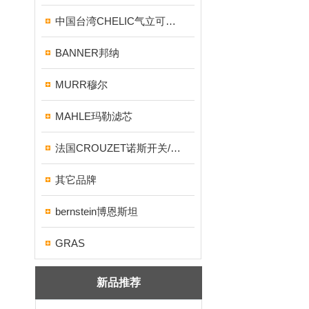
中国台湾CHELIC气立可气缸/电磁阀
BANNER邦纳
MURR穆尔
MAHLE玛勒滤芯
法国CROUZET诺斯开关/继电器
其它品牌
bernstein博恩斯坦
GRAS
新品推荐