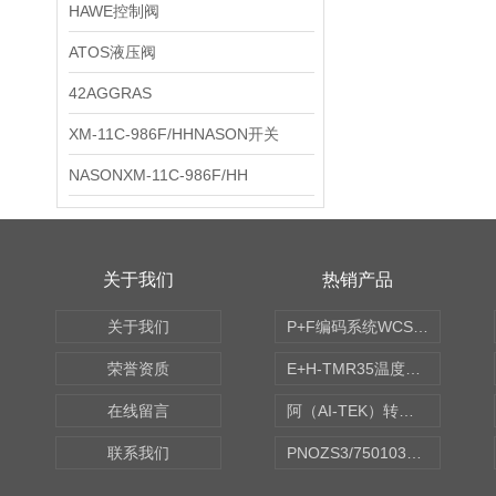
HAWE控制阀
ATOS液压阀
42AGGRAS
XM-11C-986F/HHNASON开关
NASONXM-11C-986F/HH
关于我们
热销产品
关于我们
P+F编码系统WCS读码器WCS2B-LS221
荣誉资质
E+H-TMR35温度传感器（体式和铠装热电偶、热电阻）
在线留言
阿（AI-TEK）转速表/*AI-TEK转速探头
联系我们
PNOZS3/750103皮尔兹PILZ安继电器合作商