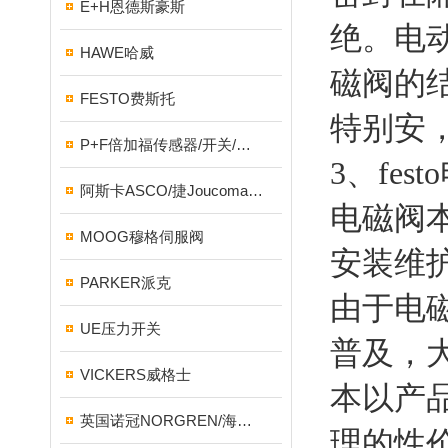
E+H恩德斯豪斯
绝。电
HAWE哈威
磁阀的
FESTO费斯托
特别安
P+F倍加福传感器/开关/编码器
3、fe
阿斯卡ASCO/捷Joucomatic/NUMATICS纽曼蒂克
电磁阀
MOOG穆格伺服阀
安装维
PARKER派克
由于电
UE压力开关
普及，
VICKERS威格士
本以产
英国诺冠NORGREN/海隆HERION/宝硕BUSCHJOST
理的性