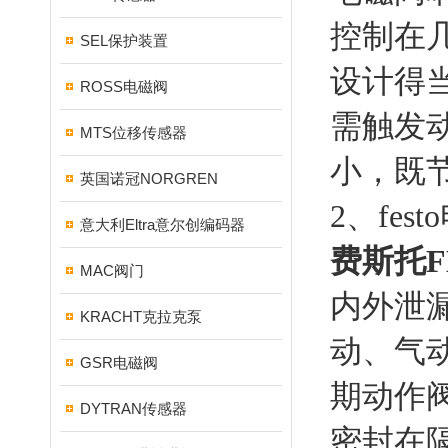
控制在
SEL保护装置
设计得
ROSS电磁阀
需触发
MTS位移传感器
小，既
英国诺冠NORGREN
2、fe
意大利Eltra意尔创编码器
费斯托F
MAC阀门
内外泄
KRACHT克拉克泵
动、气
GSR电磁阀
期动作
DYTRAN传感器
密封在