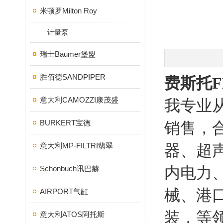
米顿罗Milton Roy
计量泵
瑞士Baumer堡盟
胜佰德SANDPIPER
费斯托F
意大利CAMOZZI康茂盛
我专业
BURKERT宝德
销售，
意大利MP-FILTRI翡翠
器、超
内电力
Schonbuch讯巴赫
械、港
AIRPORT气缸
装，等
意大利ATOS阿托斯