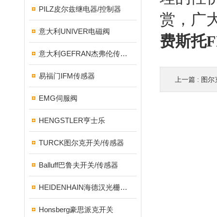
PILZ皮尔兹继电器/控制器
赏，广
意大利UNIVER电磁阀
费斯托F
意大利GEFRAN杰弗伦传感器
易福门IFM传感器
上一篇 :
图尔
EMG伺服阀
HENGSTLER亨士乐
TURCK图尔克开关/传感器
Balluff巴鲁夫开关/传感器
HEIDENHAIN海德汉光栅尺/编码器
Honsberg豪思派克开关